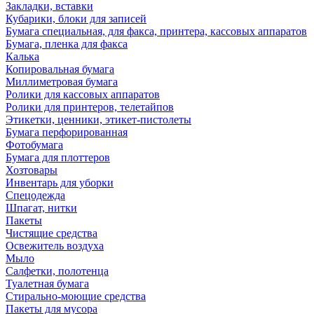
Закладки, вставки
Кубарики, блоки для записей
Бумага специальная, для факса, принтера, кассовых аппаратов
Бумага, пленка для факса
Калька
Копировальная бумага
Миллиметровая бумага
Ролики для кассовых аппаратов
Ролики для принтеров, телетайпов
Этикетки, ценники, этикет-пистолеты
Бумага перфорированная
Фотобумага
Бумага для плоттеров
Хозтовары
Инвентарь для уборки
Спецодежда
Шпагат, нитки
Пакеты
Чистящие средства
Освежитель воздуха
Мыло
Салфетки, полотенца
Туалетная бумага
Стирально-моющие средства
Пакеты для мусора