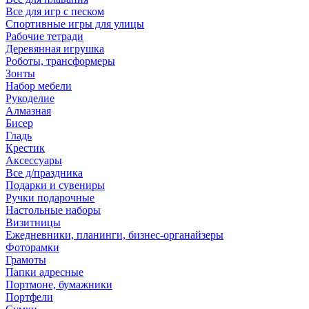
Все для игр с песком
Спортивные игры для улицы
Рабочие тетради
Деревянная игрушка
Роботы, трансформеры
Зонты
Набор мебели
Рукоделие
Алмазная
Бисер
Гладь
Крестик
Аксессуары
Все д/праздника
Подарки и сувениры
Ручки подарочные
Настольные наборы
Визитницы
Ежедневники, планинги, бизнес-органайзеры
Фоторамки
Грамоты
Папки адресные
Портмоне, бумажники
Портфели