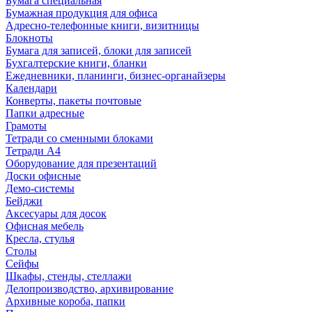
Бумага специальная
Бумажная продукция для офиса
Адресно-телефонные книги, визитницы
Блокноты
Бумага для записей, блоки для записей
Бухгалтерские книги, бланки
Ежедневники, планинги, бизнес-органайзеры
Календари
Конверты, пакеты почтовые
Папки адресные
Грамоты
Тетради со сменными блоками
Тетради А4
Оборудование для презентаций
Доски офисные
Демо-системы
Бейджи
Аксесуары для досок
Офисная мебель
Кресла, стулья
Столы
Сейфы
Шкафы, стенды, стеллажи
Делопроизводство, архивирование
Архивные короба, папки