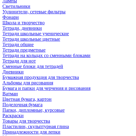
Лампы
Светильники
Удлинители, сетевые фильтры
Фонари
Школа и творчество
Тетради, дневники
Тетради школьные ученические
Тетради школьные цветные
Тетради общие
Тетради предметные
Тетради на кольцах со сменными блоками
Тетради для нот
Сменные блоки для тетрадей
Дневники
Бумажная продукция для творчества
Альбомы для рисования
Бумага и папки для черчения и рисования
Ватман
Цветная бумага, картон
Поделочная бумага
Папки, дипломные, курсовые
Раскраски
Товары для творчества
Пластилин, скульптурная глина
Принадлежности для лепки