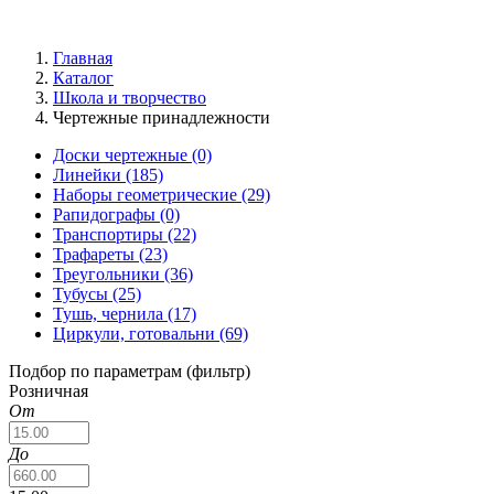
Главная
Каталог
Школа и творчество
Чертежные принадлежности
Доски чертежные
(0)
Линейки
(185)
Наборы геометрические
(29)
Рапидографы
(0)
Транспортиры
(22)
Трафареты
(23)
Треугольники
(36)
Тубусы
(25)
Тушь, чернила
(17)
Циркули, готовальни
(69)
Подбор по параметрам (фильтр)
Розничная
От
До