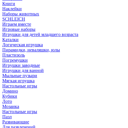
Книги
Наклейки
Наборы животных
SCHLEICH
Играем вместе
Игровые наборы
Игрушки для детей младшего возраста
Каталки
Логическая игрушка
Пирамидки, неваляшки, юлы
Пластизоль
Погремушки
Игрушки заводные
Игрушки для ванной
Мыльные пузыри
Мягкая игрушка
Настольные игры
Домино
Кубики
Лото
Мозаика
Настольные игры
Пазл
Развиваюшие
Для развлечений