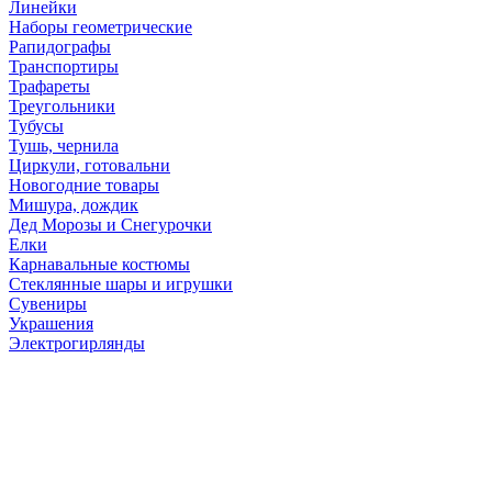
Линейки
Наборы геометрические
Рапидографы
Транспортиры
Трафареты
Треугольники
Тубусы
Тушь, чернила
Циркули, готовальни
Новогодние товары
Мишура, дождик
Дед Морозы и Снегурочки
Елки
Карнавальные костюмы
Стеклянные шары и игрушки
Сувениры
Украшения
Электрогирлянды