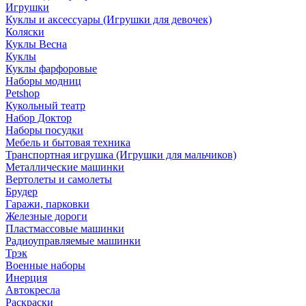
Игрушки
Куклы и аксессуары (Игрушки для девочек)
Коляски
Куклы Весна
Куклы
Куклы фарфоровые
Наборы модниц
Petshop
Кукольный театр
Набор Доктор
Наборы посудки
Мебель и бытовая техника
Транспортная игрушка (Игрушки для мальчиков)
Металлические машинки
Вертолеты и самолеты
Брудер
Гаражи, парковки
Железные дороги
Пластмассовые машинки
Радиоуправляемые машинки
Трэк
Военные наборы
Инерция
Автокресла
Раскраски