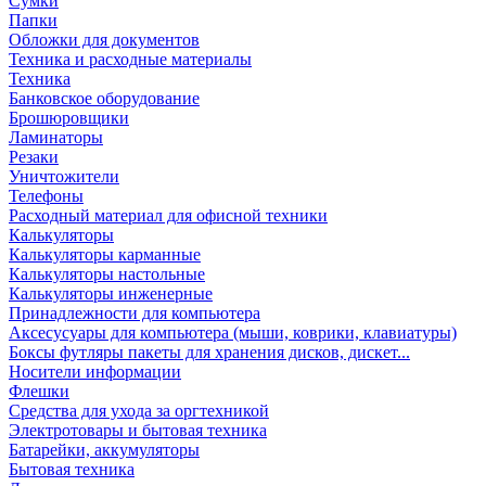
Сумки
Папки
Обложки для документов
Техника и расходные материалы
Техника
Банковское оборудование
Брошюровщики
Ламинаторы
Резаки
Уничтожители
Телефоны
Расходный материал для офисной техники
Калькуляторы
Калькуляторы карманные
Калькуляторы настольные
Калькуляторы инженерные
Принадлежности для компьютера
Аксесусуары для компьютера (мыши, коврики, клавиатуры)
Боксы футляры пакеты для хранения дисков, дискет...
Носители информации
Флешки
Средства для ухода за оргтехникой
Электротовары и бытовая техника
Батарейки, аккумуляторы
Бытовая техника