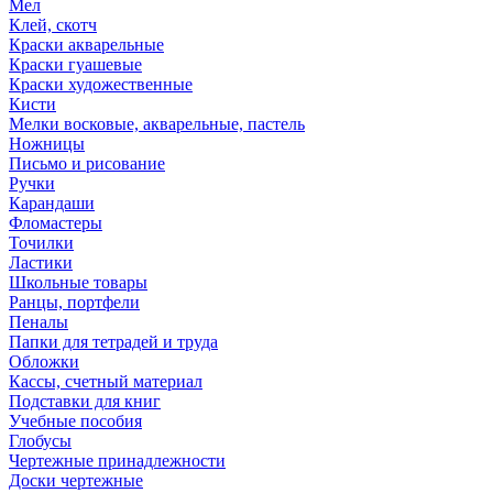
Мел
Клей, скотч
Краски акварельные
Краски гуашевые
Краски художественные
Кисти
Мелки восковые, акварельные, пастель
Ножницы
Письмо и рисование
Ручки
Карандаши
Фломастеры
Точилки
Ластики
Школьные товары
Ранцы, портфели
Пеналы
Папки для тетрадей и труда
Обложки
Кассы, счетный материал
Подставки для книг
Учебные пособия
Глобусы
Чертежные принадлежности
Доски чертежные