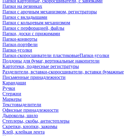
Папки картонные, скоросшиватели, с завязками
Папки на резинках
Папки с арочным механизмом, регистраторы
Папки с вкладышами
Папки с кольцевым механизмом
Папки с перфорацией, файлы
Папки, доски с прижимами
Папки-конверты
Папки-портфели
Папки-уголки
Папки-скоросшиватели пластиковыеПапки-уголки
Поддоны для бумаг, вертикальные накопители
Картотеки, подвесные регистратуры
Разделители, вставки-скоросшиватели, вставки бумажные
Письменные принадлежности
Карандаши
Ручки
Стержни
Маркеры
Текстовыделители
Офисные принадлежности
Дыроколы, шило
Степлеры, скобы, антистеплеры
Скрепки, кнопки, зажимы
Клей, клейкая лента