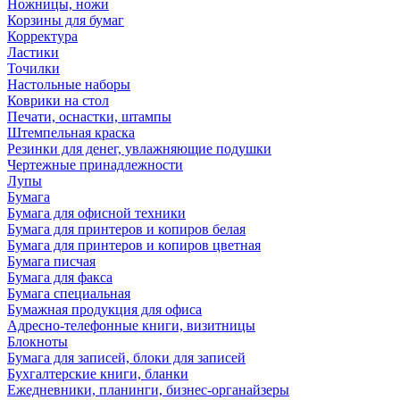
Ножницы, ножи
Корзины для бумаг
Корректура
Ластики
Точилки
Настольные наборы
Коврики на стол
Печати, оснастки, штампы
Штемпельная краска
Резинки для денег, увлажняющие подушки
Чертежные принадлежности
Лупы
Бумага
Бумага для офисной техники
Бумага для принтеров и копиров белая
Бумага для принтеров и копиров цветная
Бумага писчая
Бумага для факса
Бумага специальная
Бумажная продукция для офиса
Адресно-телефонные книги, визитницы
Блокноты
Бумага для записей, блоки для записей
Бухгалтерские книги, бланки
Ежедневники, планинги, бизнес-органайзеры