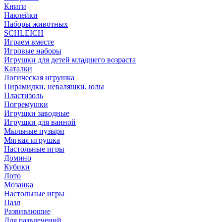
Книги
Наклейки
Наборы животных
SCHLEICH
Играем вместе
Игровые наборы
Игрушки для детей младшего возраста
Каталки
Логическая игрушка
Пирамидки, неваляшки, юлы
Пластизоль
Погремушки
Игрушки заводные
Игрушки для ванной
Мыльные пузыри
Мягкая игрушка
Настольные игры
Домино
Кубики
Лото
Мозаика
Настольные игры
Пазл
Развиваюшие
Для развлечений