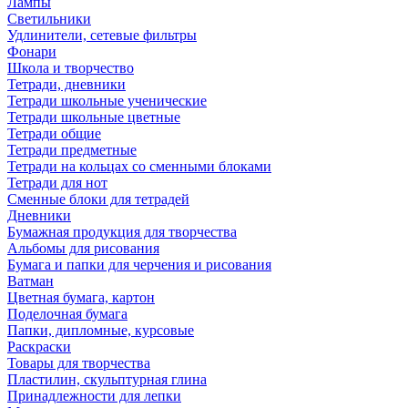
Лампы
Светильники
Удлинители, сетевые фильтры
Фонари
Школа и творчество
Тетради, дневники
Тетради школьные ученические
Тетради школьные цветные
Тетради общие
Тетради предметные
Тетради на кольцах со сменными блоками
Тетради для нот
Сменные блоки для тетрадей
Дневники
Бумажная продукция для творчества
Альбомы для рисования
Бумага и папки для черчения и рисования
Ватман
Цветная бумага, картон
Поделочная бумага
Папки, дипломные, курсовые
Раскраски
Товары для творчества
Пластилин, скульптурная глина
Принадлежности для лепки