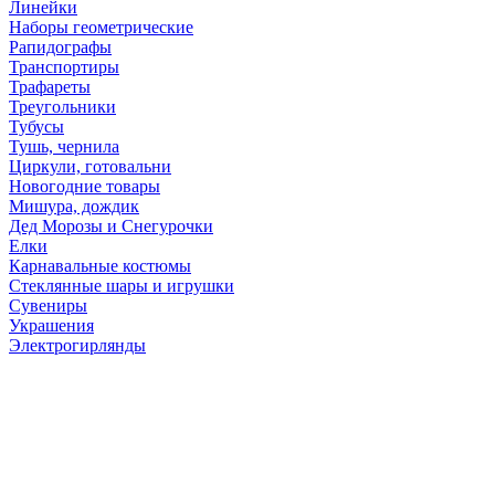
Линейки
Наборы геометрические
Рапидографы
Транспортиры
Трафареты
Треугольники
Тубусы
Тушь, чернила
Циркули, готовальни
Новогодние товары
Мишура, дождик
Дед Морозы и Снегурочки
Елки
Карнавальные костюмы
Стеклянные шары и игрушки
Сувениры
Украшения
Электрогирлянды