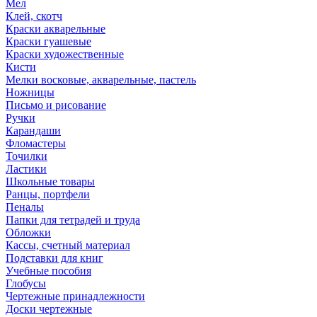
Мел
Клей, скотч
Краски акварельные
Краски гуашевые
Краски художественные
Кисти
Мелки восковые, акварельные, пастель
Ножницы
Письмо и рисование
Ручки
Карандаши
Фломастеры
Точилки
Ластики
Школьные товары
Ранцы, портфели
Пеналы
Папки для тетрадей и труда
Обложки
Кассы, счетный материал
Подставки для книг
Учебные пособия
Глобусы
Чертежные принадлежности
Доски чертежные