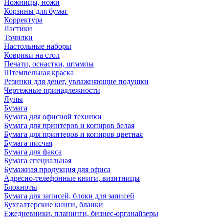
Ножницы, ножи
Корзины для бумаг
Корректура
Ластики
Точилки
Настольные наборы
Коврики на стол
Печати, оснастки, штампы
Штемпельная краска
Резинки для денег, увлажняющие подушки
Чертежные принадлежности
Лупы
Бумага
Бумага для офисной техники
Бумага для принтеров и копиров белая
Бумага для принтеров и копиров цветная
Бумага писчая
Бумага для факса
Бумага специальная
Бумажная продукция для офиса
Адресно-телефонные книги, визитницы
Блокноты
Бумага для записей, блоки для записей
Бухгалтерские книги, бланки
Ежедневники, планинги, бизнес-органайзеры