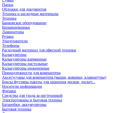
Сумки
Папки
Обложки для документов
Техника и расходные материалы
Техника
Банковское оборудование
Брошюровщики
Ламинаторы
Резаки
Уничтожители
Телефоны
Расходный материал для офисной техники
Калькуляторы
Калькуляторы карманные
Калькуляторы настольные
Калькуляторы инженерные
Принадлежности для компьютера
Аксесусуары для компьютера (мыши, коврики, клавиатуры)
Боксы футляры пакеты для хранения дисков, дискет...
Носители информации
Флешки
Средства для ухода за оргтехникой
Электротовары и бытовая техника
Батарейки, аккумуляторы
Бытовая техника