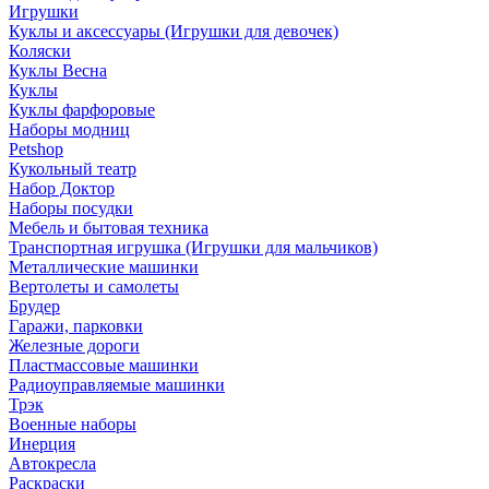
Игрушки
Куклы и аксессуары (Игрушки для девочек)
Коляски
Куклы Весна
Куклы
Куклы фарфоровые
Наборы модниц
Petshop
Кукольный театр
Набор Доктор
Наборы посудки
Мебель и бытовая техника
Транспортная игрушка (Игрушки для мальчиков)
Металлические машинки
Вертолеты и самолеты
Брудер
Гаражи, парковки
Железные дороги
Пластмассовые машинки
Радиоуправляемые машинки
Трэк
Военные наборы
Инерция
Автокресла
Раскраски