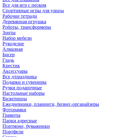
Все для игр с песком
Спортивные игры для улицы
Рабочие тетради
Деревянная игрушка
Роботы, трансформеры
Зонты
Набор мебели
Рукоделие
Алмазная
Бисер
Гладь
Крестик
Аксессуары
Все д/праздника
Подарки и сувениры
Ручки подарочные
Настольные наборы
Визитницы
Ежедневники, планинги, бизнес-органайзеры
Фоторамки
Грамоты
Папки адресные
Портмоне, бумажники
Портфели