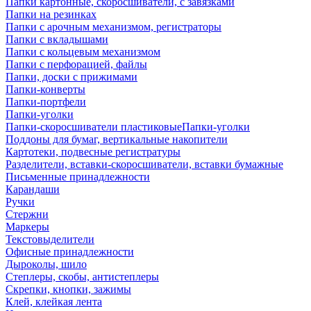
Папки картонные, скоросшиватели, с завязками
Папки на резинках
Папки с арочным механизмом, регистраторы
Папки с вкладышами
Папки с кольцевым механизмом
Папки с перфорацией, файлы
Папки, доски с прижимами
Папки-конверты
Папки-портфели
Папки-уголки
Папки-скоросшиватели пластиковыеПапки-уголки
Поддоны для бумаг, вертикальные накопители
Картотеки, подвесные регистратуры
Разделители, вставки-скоросшиватели, вставки бумажные
Письменные принадлежности
Карандаши
Ручки
Стержни
Маркеры
Текстовыделители
Офисные принадлежности
Дыроколы, шило
Степлеры, скобы, антистеплеры
Скрепки, кнопки, зажимы
Клей, клейкая лента