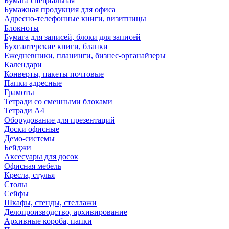
Бумага специальная
Бумажная продукция для офиса
Адресно-телефонные книги, визитницы
Блокноты
Бумага для записей, блоки для записей
Бухгалтерские книги, бланки
Ежедневники, планинги, бизнес-органайзеры
Календари
Конверты, пакеты почтовые
Папки адресные
Грамоты
Тетради со сменными блоками
Тетради А4
Оборудование для презентаций
Доски офисные
Демо-системы
Бейджи
Аксесуары для досок
Офисная мебель
Кресла, стулья
Столы
Сейфы
Шкафы, стенды, стеллажи
Делопроизводство, архивирование
Архивные короба, папки