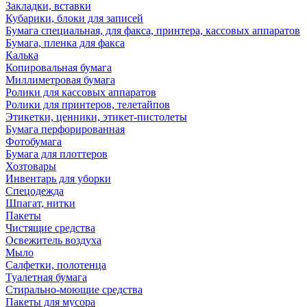
Закладки, вставки
Кубарики, блоки для записей
Бумага специальная, для факса, принтера, кассовых аппаратов
Бумага, пленка для факса
Калька
Копировальная бумага
Миллиметровая бумага
Ролики для кассовых аппаратов
Ролики для принтеров, телетайпов
Этикетки, ценники, этикет-пистолеты
Бумага перфорированная
Фотобумага
Бумага для плоттеров
Хозтовары
Инвентарь для уборки
Спецодежда
Шпагат, нитки
Пакеты
Чистящие средства
Освежитель воздуха
Мыло
Салфетки, полотенца
Туалетная бумага
Стирально-моющие средства
Пакеты для мусора