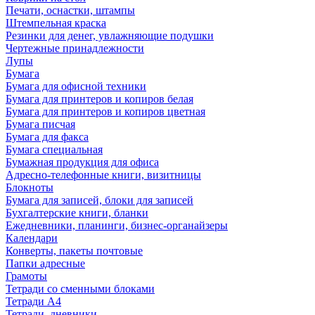
Печати, оснастки, штампы
Штемпельная краска
Резинки для денег, увлажняющие подушки
Чертежные принадлежности
Лупы
Бумага
Бумага для офисной техники
Бумага для принтеров и копиров белая
Бумага для принтеров и копиров цветная
Бумага писчая
Бумага для факса
Бумага специальная
Бумажная продукция для офиса
Адресно-телефонные книги, визитницы
Блокноты
Бумага для записей, блоки для записей
Бухгалтерские книги, бланки
Ежедневники, планинги, бизнес-органайзеры
Календари
Конверты, пакеты почтовые
Папки адресные
Грамоты
Тетради со сменными блоками
Тетради А4
Тетради, дневники