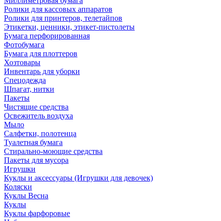
Миллиметровая бумага
Ролики для кассовых аппаратов
Ролики для принтеров, телетайпов
Этикетки, ценники, этикет-пистолеты
Бумага перфорированная
Фотобумага
Бумага для плоттеров
Хозтовары
Инвентарь для уборки
Спецодежда
Шпагат, нитки
Пакеты
Чистящие средства
Освежитель воздуха
Мыло
Салфетки, полотенца
Туалетная бумага
Стирально-моющие средства
Пакеты для мусора
Игрушки
Куклы и аксессуары (Игрушки для девочек)
Коляски
Куклы Весна
Куклы
Куклы фарфоровые