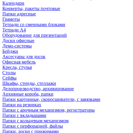
Календари
Конверты, пакеты почтовые
Папки адресные
Грамоты
Тетради со сменными блоками
Тетради А4
Оборудование для презентаций
Доски офисные
Демо-системы
Бейджи
Аксесуары для досок
Офисная мебель
Кресла, стулья
Столы
Сейфы
Шкафы, стенды, стеллажи
Делопроизводство, архивирование
Архивные короба, папки
Папки картонные, скоросшиватели, с завязками
Папки на резинках
Папки с арочным механизмом, регистраторы
Папки с вкладышами
Папки с кольцевым механизмом
Папки с перфорацией, файлы
Папки, доски с прижимами