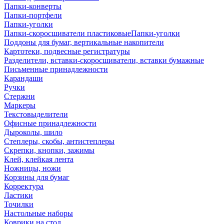
Папки-конверты
Папки-портфели
Папки-уголки
Папки-скоросшиватели пластиковыеПапки-уголки
Поддоны для бумаг, вертикальные накопители
Картотеки, подвесные регистратуры
Разделители, вставки-скоросшиватели, вставки бумажные
Письменные принадлежности
Карандаши
Ручки
Стержни
Маркеры
Текстовыделители
Офисные принадлежности
Дыроколы, шило
Степлеры, скобы, антистеплеры
Скрепки, кнопки, зажимы
Клей, клейкая лента
Ножницы, ножи
Корзины для бумаг
Корректура
Ластики
Точилки
Настольные наборы
Коврики на стол