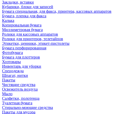
Закладки, вставки
Кубарики, блоки для записей
Бумага специальная, для факса, принтера, кассовых аппаратов
Бумага, пленка для факса
Калька
Копировальная бумага
Миллиметровая бумага
Ролики для кассовых аппаратов
Ролики для принтеров, телетайпов
Этикетки, ценники, этикет-пистолеты
Бумага перфорированная
Фотобумага
Бумага для плоттеров
Хозтовары
Инвентарь для уборки
Спецодежда
Шпагат, нитки
Пакеты
Чистящие средства
Освежитель воздуха
Мыло
Салфетки, полотенца
Туалетная бумага
Стирально-моющие средства
Пакеты для мусора