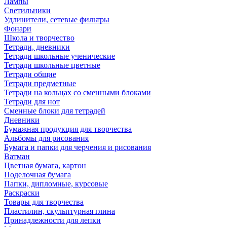
Лампы
Светильники
Удлинители, сетевые фильтры
Фонари
Школа и творчество
Тетради, дневники
Тетради школьные ученические
Тетради школьные цветные
Тетради общие
Тетради предметные
Тетради на кольцах со сменными блоками
Тетради для нот
Сменные блоки для тетрадей
Дневники
Бумажная продукция для творчества
Альбомы для рисования
Бумага и папки для черчения и рисования
Ватман
Цветная бумага, картон
Поделочная бумага
Папки, дипломные, курсовые
Раскраски
Товары для творчества
Пластилин, скульптурная глина
Принадлежности для лепки