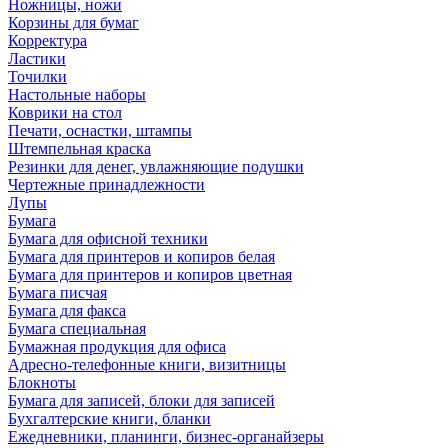
Ножницы, ножи
Корзины для бумаг
Корректура
Ластики
Точилки
Настольные наборы
Коврики на стол
Печати, оснастки, штампы
Штемпельная краска
Резинки для денег, увлажняющие подушки
Чертежные принадлежности
Лупы
Бумага
Бумага для офисной техники
Бумага для принтеров и копиров белая
Бумага для принтеров и копиров цветная
Бумага писчая
Бумага для факса
Бумага специальная
Бумажная продукция для офиса
Адресно-телефонные книги, визитницы
Блокноты
Бумага для записей, блоки для записей
Бухгалтерские книги, бланки
Ежедневники, планинги, бизнес-органайзеры