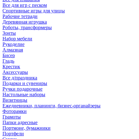
Все для игр с песком
Спортивные игры для улицы
Рабочие тетради
Деревянная игрушка
Роботы, трансформеры
Зонты
Набор мебели
Рукоделие
Алмазная
Бисер
Гладь
Крестик
Аксессуары
Все д/праздника
Подарки и сувениры
Ручки подарочные
Настольные наборы
Визитницы
Ежедневники, планинги, бизнес-органайзеры
Фоторамки
Грамоты
Папки адресные
Портмоне, бумажники
Портфели