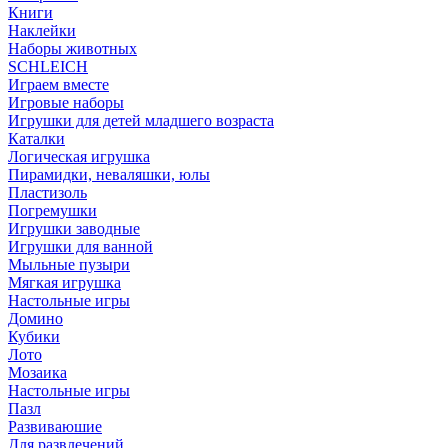
Книги
Наклейки
Наборы животных
SCHLEICH
Играем вместе
Игровые наборы
Игрушки для детей младшего возраста
Каталки
Логическая игрушка
Пирамидки, неваляшки, юлы
Пластизоль
Погремушки
Игрушки заводные
Игрушки для ванной
Мыльные пузыри
Мягкая игрушка
Настольные игры
Домино
Кубики
Лото
Мозаика
Настольные игры
Пазл
Развиваюшие
Для развлечений