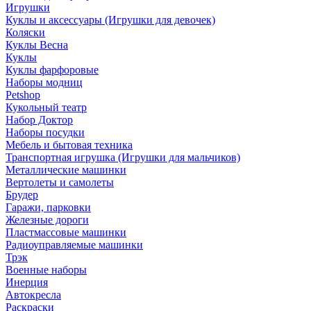
Игрушки
Куклы и аксессуары (Игрушки для девочек)
Коляски
Куклы Весна
Куклы
Куклы фарфоровые
Наборы модниц
Petshop
Кукольный театр
Набор Доктор
Наборы посудки
Мебель и бытовая техника
Транспортная игрушка (Игрушки для мальчиков)
Металлические машинки
Вертолеты и самолеты
Брудер
Гаражи, парковки
Железные дороги
Пластмассовые машинки
Радиоуправляемые машинки
Трэк
Военные наборы
Инерция
Автокресла
Раскраски