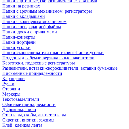
Папки картонные, скоросшиватели, с завязками
Папки на резинках
Папки с арочным механизмом, регистраторы
Папки с вкладышами
Папки с кольцевым механизмом
Папки с перфорацией, файлы
Папки, доски с прижимами
Папки-конверты
Папки-портфели
Папки-уголки
Папки-скоросшиватели пластиковыеПапки-уголки
Поддоны для бумаг, вертикальные накопители
Картотеки, подвесные регистратуры
Разделители, вставки-скоросшиватели, вставки бумажные
Письменные принадлежности
Карандаши
Ручки
Стержни
Маркеры
Текстовыделители
Офисные принадлежности
Дыроколы, шило
Степлеры, скобы, антистеплеры
Скрепки, кнопки, зажимы
Клей, клейкая лента