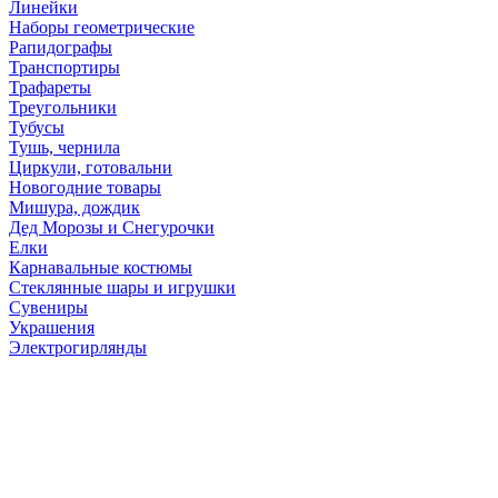
Линейки
Наборы геометрические
Рапидографы
Транспортиры
Трафареты
Треугольники
Тубусы
Тушь, чернила
Циркули, готовальни
Новогодние товары
Мишура, дождик
Дед Морозы и Снегурочки
Елки
Карнавальные костюмы
Стеклянные шары и игрушки
Сувениры
Украшения
Электрогирлянды