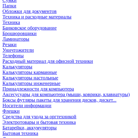
Сумки
Папки
Обложки для документов
Техника и расходные материалы
Техника
Банковское оборудование
Брошюровщики
Ламинаторы
Резаки
Уничтожители
Телефоны
Расходный материал для офисной техники
Калькуляторы
Калькуляторы карманные
Калькуляторы настольные
Калькуляторы инженерные
Принадлежности для компьютера
Аксесусуары для компьютера (мыши, коврики, клавиатуры)
Боксы футляры пакеты для хранения дисков, дискет...
Носители информации
Флешки
Средства для ухода за оргтехникой
Электротовары и бытовая техника
Батарейки, аккумуляторы
Бытовая техника