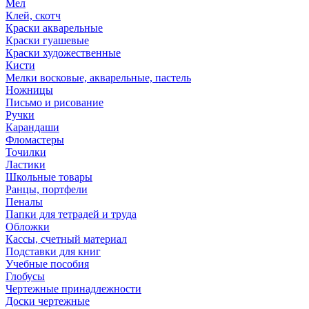
Мел
Клей, скотч
Краски акварельные
Краски гуашевые
Краски художественные
Кисти
Мелки восковые, акварельные, пастель
Ножницы
Письмо и рисование
Ручки
Карандаши
Фломастеры
Точилки
Ластики
Школьные товары
Ранцы, портфели
Пеналы
Папки для тетрадей и труда
Обложки
Кассы, счетный материал
Подставки для книг
Учебные пособия
Глобусы
Чертежные принадлежности
Доски чертежные