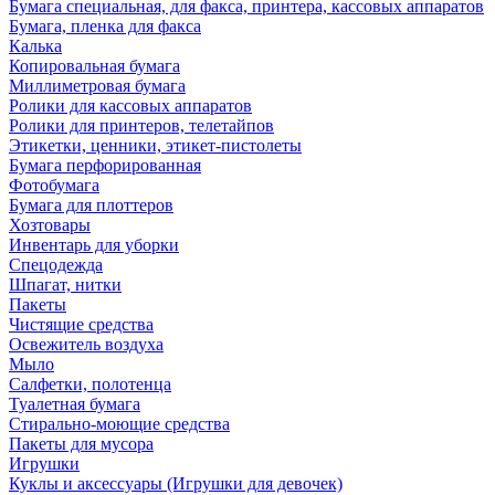
Бумага специальная, для факса, принтера, кассовых аппаратов
Бумага, пленка для факса
Калька
Копировальная бумага
Миллиметровая бумага
Ролики для кассовых аппаратов
Ролики для принтеров, телетайпов
Этикетки, ценники, этикет-пистолеты
Бумага перфорированная
Фотобумага
Бумага для плоттеров
Хозтовары
Инвентарь для уборки
Спецодежда
Шпагат, нитки
Пакеты
Чистящие средства
Освежитель воздуха
Мыло
Салфетки, полотенца
Туалетная бумага
Стирально-моющие средства
Пакеты для мусора
Игрушки
Куклы и аксессуары (Игрушки для девочек)