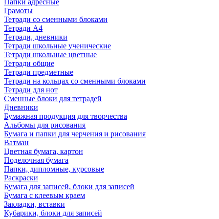
Папки адресные
Грамоты
Тетради со сменными блоками
Тетради А4
Тетради, дневники
Тетради школьные ученические
Тетради школьные цветные
Тетради общие
Тетради предметные
Тетради на кольцах со сменными блоками
Тетради для нот
Сменные блоки для тетрадей
Дневники
Бумажная продукция для творчества
Альбомы для рисования
Бумага и папки для черчения и рисования
Ватман
Цветная бумага, картон
Поделочная бумага
Папки, дипломные, курсовые
Раскраски
Бумага для записей, блоки для записей
Бумага с клеевым краем
Закладки, вставки
Кубарики, блоки для записей