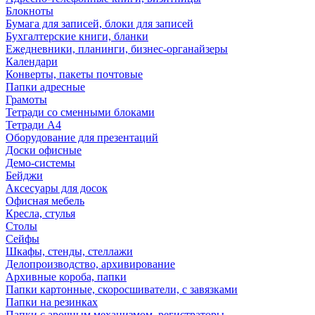
Блокноты
Бумага для записей, блоки для записей
Бухгалтерские книги, бланки
Ежедневники, планинги, бизнес-органайзеры
Календари
Конверты, пакеты почтовые
Папки адресные
Грамоты
Тетради со сменными блоками
Тетради А4
Оборудование для презентаций
Доски офисные
Демо-системы
Бейджи
Аксесуары для досок
Офисная мебель
Кресла, стулья
Столы
Сейфы
Шкафы, стенды, стеллажи
Делопроизводство, архивирование
Архивные короба, папки
Папки картонные, скоросшиватели, с завязками
Папки на резинках
Папки с арочным механизмом, регистраторы