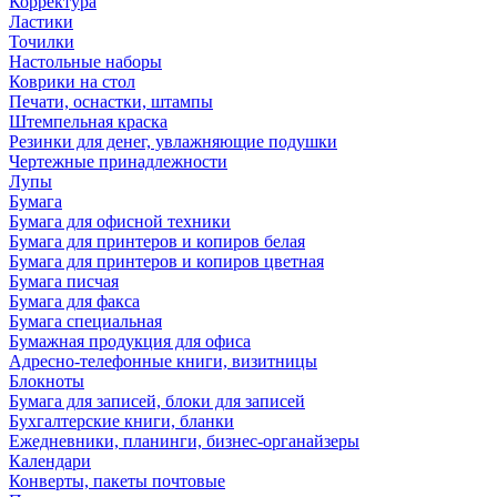
Корректура
Ластики
Точилки
Настольные наборы
Коврики на стол
Печати, оснастки, штампы
Штемпельная краска
Резинки для денег, увлажняющие подушки
Чертежные принадлежности
Лупы
Бумага
Бумага для офисной техники
Бумага для принтеров и копиров белая
Бумага для принтеров и копиров цветная
Бумага писчая
Бумага для факса
Бумага специальная
Бумажная продукция для офиса
Адресно-телефонные книги, визитницы
Блокноты
Бумага для записей, блоки для записей
Бухгалтерские книги, бланки
Ежедневники, планинги, бизнес-органайзеры
Календари
Конверты, пакеты почтовые