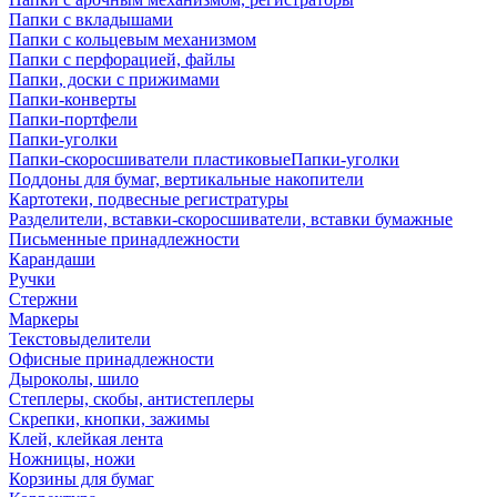
Папки с вкладышами
Папки с кольцевым механизмом
Папки с перфорацией, файлы
Папки, доски с прижимами
Папки-конверты
Папки-портфели
Папки-уголки
Папки-скоросшиватели пластиковыеПапки-уголки
Поддоны для бумаг, вертикальные накопители
Картотеки, подвесные регистратуры
Разделители, вставки-скоросшиватели, вставки бумажные
Письменные принадлежности
Карандаши
Ручки
Стержни
Маркеры
Текстовыделители
Офисные принадлежности
Дыроколы, шило
Степлеры, скобы, антистеплеры
Скрепки, кнопки, зажимы
Клей, клейкая лента
Ножницы, ножи
Корзины для бумаг