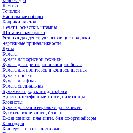
Корректура
Ластики
Точилки
Настольные наборы
Коврики на стол
Печати, оснастки, штампы
Штемпельная краска
Резинки для денег, увлажняющие подушки
Чертежные принадлежности
Лупы
Бумага
Бумага для офисной техники
Бумага для принтеров и копиров белая
Бумага для принтеров и копиров цветная
Бумага писчая
Бумага для факса
Бумага специальная
Бумажная продукция для офиса
Адресно-телефонные книги, визитницы
Блокноты
Бумага для записей, блоки для записей
Бухгалтерские книги, бланки
Ежедневники, планинги, бизнес-органайзеры
Календари
Конверты, пакеты почтовые