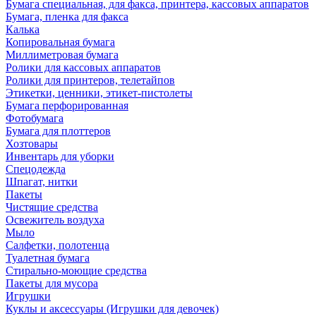
Бумага специальная, для факса, принтера, кассовых аппаратов
Бумага, пленка для факса
Калька
Копировальная бумага
Миллиметровая бумага
Ролики для кассовых аппаратов
Ролики для принтеров, телетайпов
Этикетки, ценники, этикет-пистолеты
Бумага перфорированная
Фотобумага
Бумага для плоттеров
Хозтовары
Инвентарь для уборки
Спецодежда
Шпагат, нитки
Пакеты
Чистящие средства
Освежитель воздуха
Мыло
Салфетки, полотенца
Туалетная бумага
Стирально-моющие средства
Пакеты для мусора
Игрушки
Куклы и аксессуары (Игрушки для девочек)