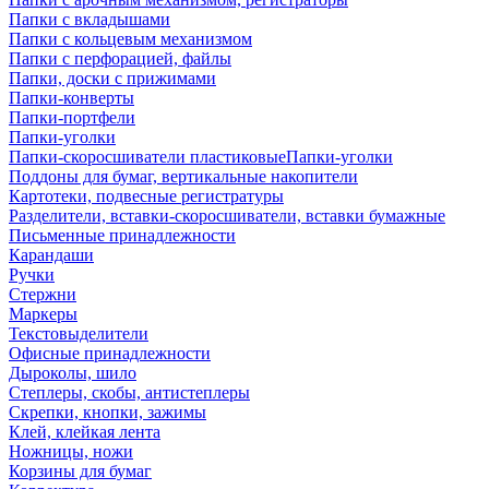
Папки с вкладышами
Папки с кольцевым механизмом
Папки с перфорацией, файлы
Папки, доски с прижимами
Папки-конверты
Папки-портфели
Папки-уголки
Папки-скоросшиватели пластиковыеПапки-уголки
Поддоны для бумаг, вертикальные накопители
Картотеки, подвесные регистратуры
Разделители, вставки-скоросшиватели, вставки бумажные
Письменные принадлежности
Карандаши
Ручки
Стержни
Маркеры
Текстовыделители
Офисные принадлежности
Дыроколы, шило
Степлеры, скобы, антистеплеры
Скрепки, кнопки, зажимы
Клей, клейкая лента
Ножницы, ножи
Корзины для бумаг