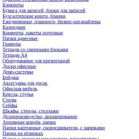
Блокноты
Бумага для записей, блоки для записей
Бухгалтерские книги, бланки
Ежедневники, планинги, бизнес-органайзеры
Календари
Конверты, пакеты почтовые
Папки адресные
Грамоты
Тетради со сменными блоками
Тетради А4
Оборудование для презентаций
Доски офисные
Демо-системы
Бейджи
Аксесуары для досок
Офисная мебель
Кресла, стулья
Столы
Сейфы
Шкафы, стенды, стеллажи
Делопроизводство, архивирование
Архивные короба, папки
Папки картонные, скоросшиватели, с завязками
Папки на резинках
Папки с арочным механизмом, регистраторы