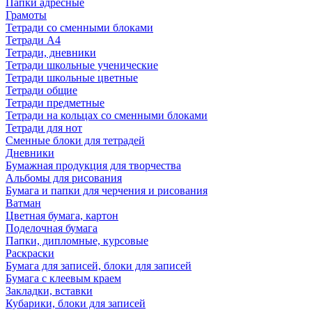
Папки адресные
Грамоты
Тетради со сменными блоками
Тетради А4
Тетради, дневники
Тетради школьные ученические
Тетради школьные цветные
Тетради общие
Тетради предметные
Тетради на кольцах со сменными блоками
Тетради для нот
Сменные блоки для тетрадей
Дневники
Бумажная продукция для творчества
Альбомы для рисования
Бумага и папки для черчения и рисования
Ватман
Цветная бумага, картон
Поделочная бумага
Папки, дипломные, курсовые
Раскраски
Бумага для записей, блоки для записей
Бумага с клеевым краем
Закладки, вставки
Кубарики, блоки для записей