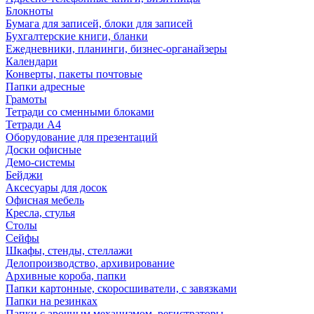
Блокноты
Бумага для записей, блоки для записей
Бухгалтерские книги, бланки
Ежедневники, планинги, бизнес-органайзеры
Календари
Конверты, пакеты почтовые
Папки адресные
Грамоты
Тетради со сменными блоками
Тетради А4
Оборудование для презентаций
Доски офисные
Демо-системы
Бейджи
Аксесуары для досок
Офисная мебель
Кресла, стулья
Столы
Сейфы
Шкафы, стенды, стеллажи
Делопроизводство, архивирование
Архивные короба, папки
Папки картонные, скоросшиватели, с завязками
Папки на резинках
Папки с арочным механизмом, регистраторы