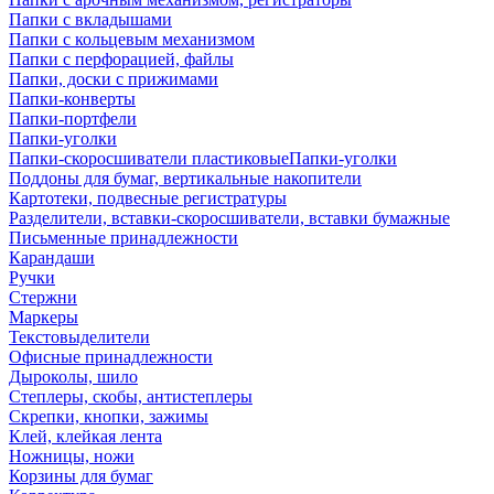
Папки с вкладышами
Папки с кольцевым механизмом
Папки с перфорацией, файлы
Папки, доски с прижимами
Папки-конверты
Папки-портфели
Папки-уголки
Папки-скоросшиватели пластиковыеПапки-уголки
Поддоны для бумаг, вертикальные накопители
Картотеки, подвесные регистратуры
Разделители, вставки-скоросшиватели, вставки бумажные
Письменные принадлежности
Карандаши
Ручки
Стержни
Маркеры
Текстовыделители
Офисные принадлежности
Дыроколы, шило
Степлеры, скобы, антистеплеры
Скрепки, кнопки, зажимы
Клей, клейкая лента
Ножницы, ножи
Корзины для бумаг