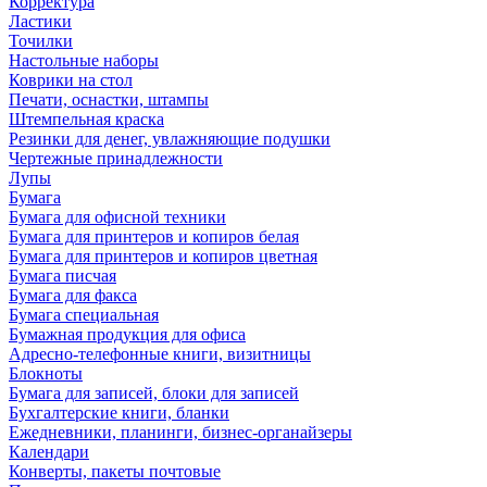
Корректура
Ластики
Точилки
Настольные наборы
Коврики на стол
Печати, оснастки, штампы
Штемпельная краска
Резинки для денег, увлажняющие подушки
Чертежные принадлежности
Лупы
Бумага
Бумага для офисной техники
Бумага для принтеров и копиров белая
Бумага для принтеров и копиров цветная
Бумага писчая
Бумага для факса
Бумага специальная
Бумажная продукция для офиса
Адресно-телефонные книги, визитницы
Блокноты
Бумага для записей, блоки для записей
Бухгалтерские книги, бланки
Ежедневники, планинги, бизнес-органайзеры
Календари
Конверты, пакеты почтовые