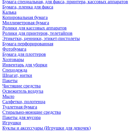
Бумага специальная, для факса, принтера, кассовых аппаратов
Бумага, пленка для факса
Калька
Копировальная бумага
Миллиметровая бумага
Ролики для кассовых аппаратов
Ролики для принтеров, телетайпов
Этикетки, ценники, этикет-пистолеты
Бумага перфорированная
Фотобумага
Бумага для плоттеров
Хозтовары
Инвентарь для уборки
Спецодежда
Шпагат, нитки
Пакеты
Чистящие средства
Освежитель воздуха
Мыло
Салфетки, полотенца
Туалетная бумага
Стирально-моющие средства
Пакеты для мусора
Игрушки
Куклы и аксессуары (Игрушки для девочек)