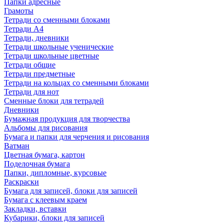
Папки адресные
Грамоты
Тетради со сменными блоками
Тетради А4
Тетради, дневники
Тетради школьные ученические
Тетради школьные цветные
Тетради общие
Тетради предметные
Тетради на кольцах со сменными блоками
Тетради для нот
Сменные блоки для тетрадей
Дневники
Бумажная продукция для творчества
Альбомы для рисования
Бумага и папки для черчения и рисования
Ватман
Цветная бумага, картон
Поделочная бумага
Папки, дипломные, курсовые
Раскраски
Бумага для записей, блоки для записей
Бумага с клеевым краем
Закладки, вставки
Кубарики, блоки для записей