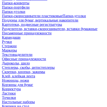
Папки-конверты
Папки-портфели
Папки-уголки
Папки-скоросшиватели пластиковыеПапки-уголки
Поддоны для бумаг, вертикальные накопители
Картотеки, подвесные регистратуры
Разделители, вставки-скоросшиватели, вставки бумажные
Письменные принадлежности
Карандаши
Ручки
Стержни
Маркеры
Текстовыделители
Офисные принадлежности
Дыроколы, шило
Степлеры, скобы, антистеплеры
Скрепки, кнопки, зажимы
Клей, клейкая лента
Ножницы, ножи
Корзины для бумаг
Корректура
Ластики
Точилки
Настольные наборы
Коврики на стол