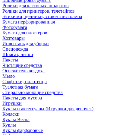
Миллиметровая бумага
Ролики для кассовых аппаратов
Ролики для принтеров, телетайпов
Этикетки, ценники, этикет-пистолеты
Бумага перфорированная
Фотобумага
Бумага для плоттеров
Хозтовары
Инвентарь для уборки
Спецодежда
Шпагат, нитки
Пакеты
Чистящие средства
Освежитель воздуха
Мыло
Салфетки, полотенца
Туалетная бумага
Стирально-моющие средства
Пакеты для мусора
Игрушки
Куклы и аксессуары (Игрушки для девочек)
Коляски
Куклы Весна
Куклы
Куклы фарфоровые