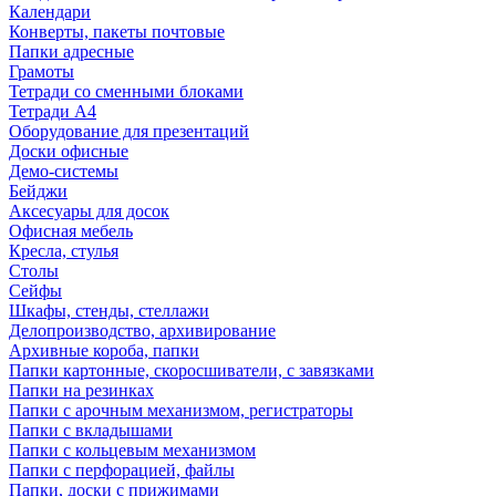
Календари
Конверты, пакеты почтовые
Папки адресные
Грамоты
Тетради со сменными блоками
Тетради А4
Оборудование для презентаций
Доски офисные
Демо-системы
Бейджи
Аксесуары для досок
Офисная мебель
Кресла, стулья
Столы
Сейфы
Шкафы, стенды, стеллажи
Делопроизводство, архивирование
Архивные короба, папки
Папки картонные, скоросшиватели, с завязками
Папки на резинках
Папки с арочным механизмом, регистраторы
Папки с вкладышами
Папки с кольцевым механизмом
Папки с перфорацией, файлы
Папки, доски с прижимами