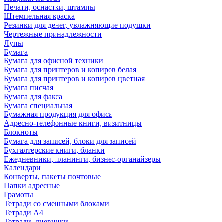
Печати, оснастки, штампы
Штемпельная краска
Резинки для денег, увлажняющие подушки
Чертежные принадлежности
Лупы
Бумага
Бумага для офисной техники
Бумага для принтеров и копиров белая
Бумага для принтеров и копиров цветная
Бумага писчая
Бумага для факса
Бумага специальная
Бумажная продукция для офиса
Адресно-телефонные книги, визитницы
Блокноты
Бумага для записей, блоки для записей
Бухгалтерские книги, бланки
Ежедневники, планинги, бизнес-органайзеры
Календари
Конверты, пакеты почтовые
Папки адресные
Грамоты
Тетради со сменными блоками
Тетради А4
Тетради, дневники