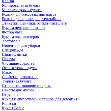
Калька
Копировальная бумага
Миллиметровая бумага
Ролики для кассовых аппаратов
Ролики для принтеров, телетайпов
Этикетки, ценники, этикет-пистолеты
Бумага перфорированная
Фотобумага
Бумага для плоттеров
Хозтовары
Инвентарь для уборки
Спецодежда
Шпагат, нитки
Пакеты
Чистящие средства
Освежитель воздуха
Мыло
Салфетки, полотенца
Туалетная бумага
Стирально-моющие средства
Пакеты для мусора
Игрушки
Куклы и аксессуары (Игрушки для девочек)
Коляски
Куклы Весна