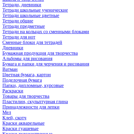
Тетради, дневники
Тетради школьные ученические
Тетради школьные цветные
Тетради общие
Тетради предметные
Тетради на кольцах со сменными блоками
Тетради для нот
Сменные блоки для тетрадей
Дневники
Бумажная продукция для творчества
Альбомы для рисования
Бумага и папки для черчения и рисования
Ватман
Цветная бумага, картон
Поделочная бумага
Папки, дипломные, курсовые
Раскраски
Товары для творчества
Пластилин, скульптурная глина
Принадлежности для лепки
Мел
Клей, скотч
Краски акварельные
Краски гуашевые
Краски художественные