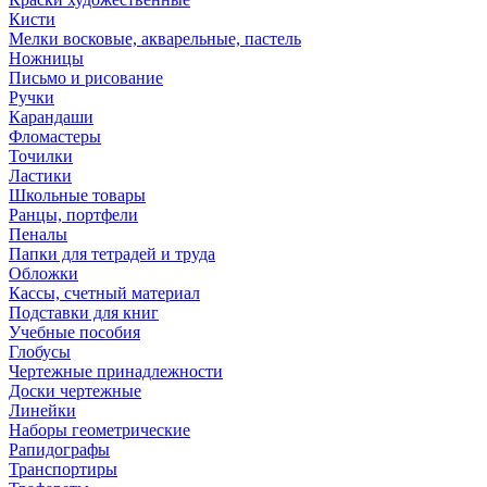
Кисти
Мелки восковые, акварельные, пастель
Ножницы
Письмо и рисование
Ручки
Карандаши
Фломастеры
Точилки
Ластики
Школьные товары
Ранцы, портфели
Пеналы
Папки для тетрадей и труда
Обложки
Кассы, счетный материал
Подставки для книг
Учебные пособия
Глобусы
Чертежные принадлежности
Доски чертежные
Линейки
Наборы геометрические
Рапидографы
Транспортиры