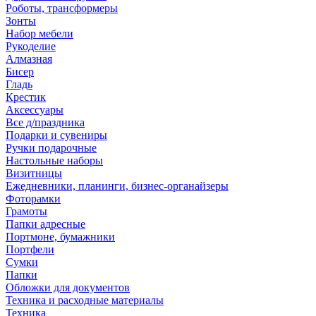
Роботы, трансформеры
Зонты
Набор мебели
Рукоделие
Алмазная
Бисер
Гладь
Крестик
Аксессуары
Все д/праздника
Подарки и сувениры
Ручки подарочные
Настольные наборы
Визитницы
Ежедневники, планинги, бизнес-органайзеры
Фоторамки
Грамоты
Папки адресные
Портмоне, бумажники
Портфели
Сумки
Папки
Обложки для документов
Техника и расходные материалы
Техника