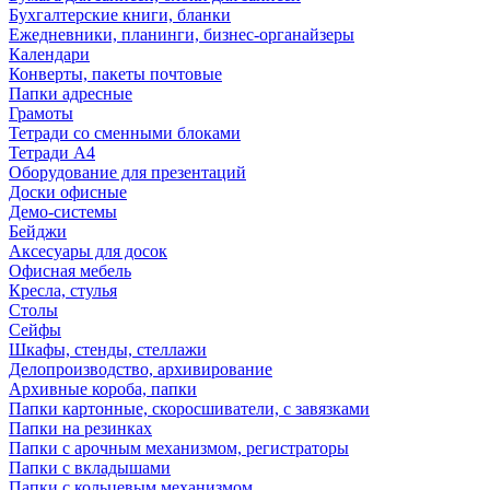
Бухгалтерские книги, бланки
Ежедневники, планинги, бизнес-органайзеры
Календари
Конверты, пакеты почтовые
Папки адресные
Грамоты
Тетради со сменными блоками
Тетради А4
Оборудование для презентаций
Доски офисные
Демо-системы
Бейджи
Аксесуары для досок
Офисная мебель
Кресла, стулья
Столы
Сейфы
Шкафы, стенды, стеллажи
Делопроизводство, архивирование
Архивные короба, папки
Папки картонные, скоросшиватели, с завязками
Папки на резинках
Папки с арочным механизмом, регистраторы
Папки с вкладышами
Папки с кольцевым механизмом