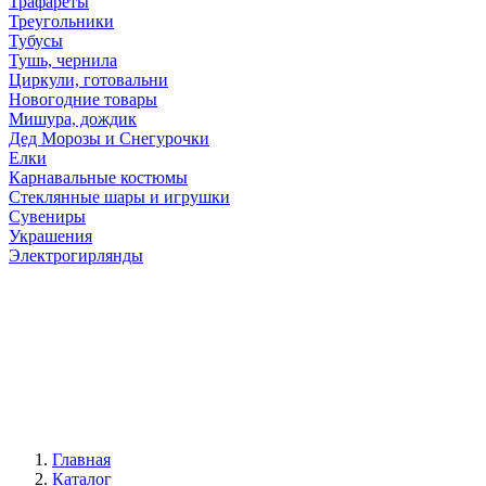
Трафареты
Треугольники
Тубусы
Тушь, чернила
Циркули, готовальни
Новогодние товары
Мишура, дождик
Дед Морозы и Снегурочки
Елки
Карнавальные костюмы
Стеклянные шары и игрушки
Сувениры
Украшения
Электрогирлянды
Главная
Каталог