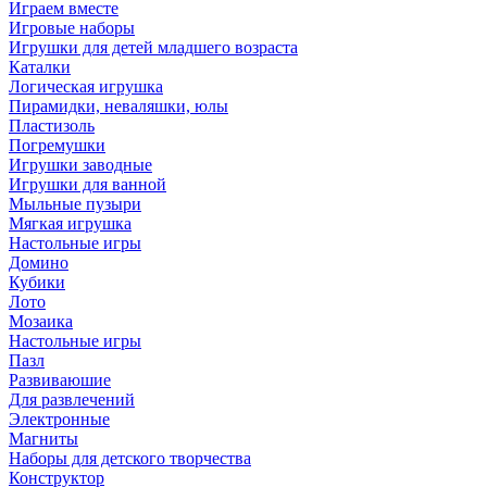
Играем вместе
Игровые наборы
Игрушки для детей младшего возраста
Каталки
Логическая игрушка
Пирамидки, неваляшки, юлы
Пластизоль
Погремушки
Игрушки заводные
Игрушки для ванной
Мыльные пузыри
Мягкая игрушка
Настольные игры
Домино
Кубики
Лото
Мозаика
Настольные игры
Пазл
Развиваюшие
Для развлечений
Электронные
Магниты
Наборы для детского творчества
Конструктор