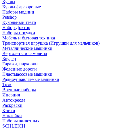
Куклы
Куклы фарфоровые
Наборы модниц
Petshop
Кукольный театр
Набор Доктор
Наборы посудки
Мебель и бытовая техника
Транспортная игрушка (Игрушки для мальчиков)
Металлические машинки
Вертолеты и самолеты
Брудер
Гаражи, парковки
Железные дороги
Пластмассовые машинки
Радиоуправляемые машинки
Трэк
Военные наборы
Инерция
Автокресла
Раскраски
Книги
Наклейки
Наборы животных
SCHLEICH