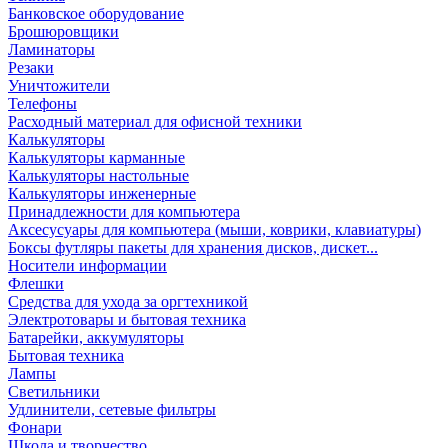
Банковское оборудование
Брошюровщики
Ламинаторы
Резаки
Уничтожители
Телефоны
Расходный материал для офисной техники
Калькуляторы
Калькуляторы карманные
Калькуляторы настольные
Калькуляторы инженерные
Принадлежности для компьютера
Аксесусуары для компьютера (мыши, коврики, клавиатуры)
Боксы футляры пакеты для хранения дисков, дискет...
Носители информации
Флешки
Средства для ухода за оргтехникой
Электротовары и бытовая техника
Батарейки, аккумуляторы
Бытовая техника
Лампы
Светильники
Удлинители, сетевые фильтры
Фонари
Школа и творчество