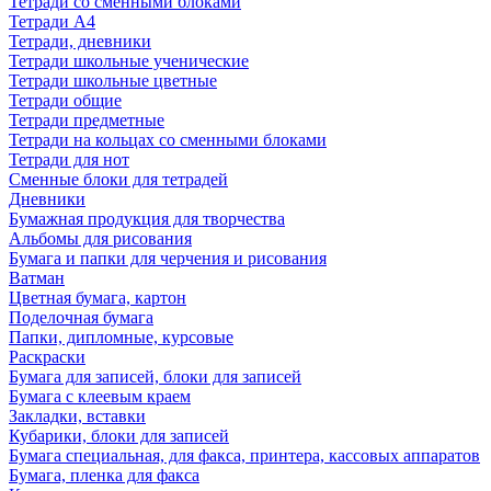
Тетради со сменными блоками
Тетради А4
Тетради, дневники
Тетради школьные ученические
Тетради школьные цветные
Тетради общие
Тетради предметные
Тетради на кольцах со сменными блоками
Тетради для нот
Сменные блоки для тетрадей
Дневники
Бумажная продукция для творчества
Альбомы для рисования
Бумага и папки для черчения и рисования
Ватман
Цветная бумага, картон
Поделочная бумага
Папки, дипломные, курсовые
Раскраски
Бумага для записей, блоки для записей
Бумага с клеевым краем
Закладки, вставки
Кубарики, блоки для записей
Бумага специальная, для факса, принтера, кассовых аппаратов
Бумага, пленка для факса