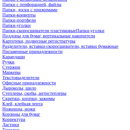
Папки с перфорацией, файлы
Папки, доски с прижимами
Папки-конверты
Папки-портфели
Папки-уголки
Папки-скоросшиватели пластиковыеПапки-уголки
Поддоны для бумаг, вертикальные накопители
Картотеки, подвесные регистратуры
Разделители, вставки-скоросшиватели, вставки бумажные
Письменные принадлежности
Карандаши
Ручки
Стержни
Маркеры
Текстовыделители
Офисные принадлежности
Дыроколы, шило
Степлеры, скобы, антистеплеры
Скрепки, кнопки, зажимы
Клей, клейкая лента
Ножницы, ножи
Корзины для бумаг
Корректура
Ластики
Точилки