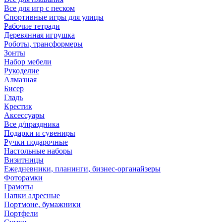
Все для игр с песком
Спортивные игры для улицы
Рабочие тетради
Деревянная игрушка
Роботы, трансформеры
Зонты
Набор мебели
Рукоделие
Алмазная
Бисер
Гладь
Крестик
Аксессуары
Все д/праздника
Подарки и сувениры
Ручки подарочные
Настольные наборы
Визитницы
Ежедневники, планинги, бизнес-органайзеры
Фоторамки
Грамоты
Папки адресные
Портмоне, бумажники
Портфели