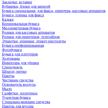
Закладки, вставки
Кубарики, блоки для записей
Бумага специальная, для факса, принтера, кассовых аппаратов
Бумага, пленка для факса
Калька
Копировальная бумага
Миллиметровая бумага
Ролики для кассовых аппаратов
Ролики для принтеров, телетайпов
Этикетки, ценники, этикет-пистолеты
Бумага перфорированная
Фотобумага
Бумага для плоттеров
Хозтовары
Инвентарь для уборки
Спецодежда
Шпагат, нитки
Пакеты
Чистящие средства
Освежитель воздуха
Мыло
Салфетки, полотенца
Туалетная бумага
Стирально-моющие средства
Пакеты для мусора