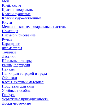
Мел
Клей, скотч
Краски акварельные
Краски гуашевые
Краски художественные
Кисти
Мелки восковые, акварельные, пастель
Ножницы
Письмо и рисование
Ручки
Карандаши
Фломастеры
Точилки
Ластики
Школьные товары
Ранцы, портфели
Пеналы
Папки для тетрадей и труда
Обложки
Кассы, счетный материал
Подставки для книг
Учебные пособия
Глобусы
Чертежные принадлежности
Доски чертежные