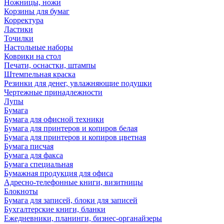
Ножницы, ножи
Корзины для бумаг
Корректура
Ластики
Точилки
Настольные наборы
Коврики на стол
Печати, оснастки, штампы
Штемпельная краска
Резинки для денег, увлажняющие подушки
Чертежные принадлежности
Лупы
Бумага
Бумага для офисной техники
Бумага для принтеров и копиров белая
Бумага для принтеров и копиров цветная
Бумага писчая
Бумага для факса
Бумага специальная
Бумажная продукция для офиса
Адресно-телефонные книги, визитницы
Блокноты
Бумага для записей, блоки для записей
Бухгалтерские книги, бланки
Ежедневники, планинги, бизнес-органайзеры