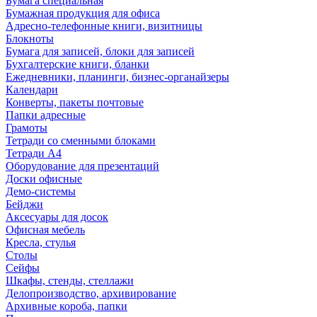
Бумага специальная
Бумажная продукция для офиса
Адресно-телефонные книги, визитницы
Блокноты
Бумага для записей, блоки для записей
Бухгалтерские книги, бланки
Ежедневники, планинги, бизнес-органайзеры
Календари
Конверты, пакеты почтовые
Папки адресные
Грамоты
Тетради со сменными блоками
Тетради А4
Оборудование для презентаций
Доски офисные
Демо-системы
Бейджи
Аксесуары для досок
Офисная мебель
Кресла, стулья
Столы
Сейфы
Шкафы, стенды, стеллажи
Делопроизводство, архивирование
Архивные короба, папки