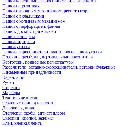
Папки картонные, скоросшиватели, с завязками
Папки на резинках
Папки с арочным механизмом, регистраторы
Папки с вкладышами
Папки с кольцевым механизмом
Папки с перфорацией, файлы
Папки, доски с прижимами
Папки-конверты
Папки-портфели
Папки-уголки
Папки-скоросшиватели пластиковыеПапки-уголки
Поддоны для бумаг, вертикальные накопители
Картотеки, подвесные регистратуры
Разделители, вставки-скоросшиватели, вставки бумажные
Письменные принадлежности
Карандаши
Ручки
Стержни
Маркеры
Текстовыделители
Офисные принадлежности
Дыроколы, шило
Степлеры, скобы, антистеплеры
Скрепки, кнопки, зажимы
Клей, клейкая лента