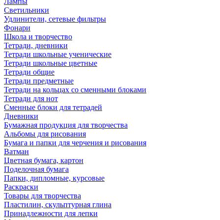
Лампы
Светильники
Удлинители, сетевые фильтры
Фонари
Школа и творчество
Тетради, дневники
Тетради школьные ученические
Тетради школьные цветные
Тетради общие
Тетради предметные
Тетради на кольцах со сменными блоками
Тетради для нот
Сменные блоки для тетрадей
Дневники
Бумажная продукция для творчества
Альбомы для рисования
Бумага и папки для черчения и рисования
Ватман
Цветная бумага, картон
Поделочная бумага
Папки, дипломные, курсовые
Раскраски
Товары для творчества
Пластилин, скульптурная глина
Принадлежности для лепки