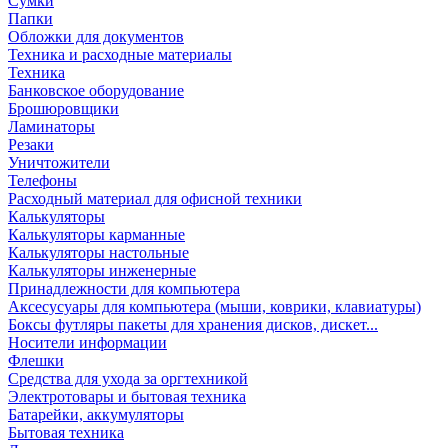
Сумки
Папки
Обложки для документов
Техника и расходные материалы
Техника
Банковское оборудование
Брошюровщики
Ламинаторы
Резаки
Уничтожители
Телефоны
Расходный материал для офисной техники
Калькуляторы
Калькуляторы карманные
Калькуляторы настольные
Калькуляторы инженерные
Принадлежности для компьютера
Аксесусуары для компьютера (мыши, коврики, клавиатуры)
Боксы футляры пакеты для хранения дисков, дискет...
Носители информации
Флешки
Средства для ухода за оргтехникой
Электротовары и бытовая техника
Батарейки, аккумуляторы
Бытовая техника