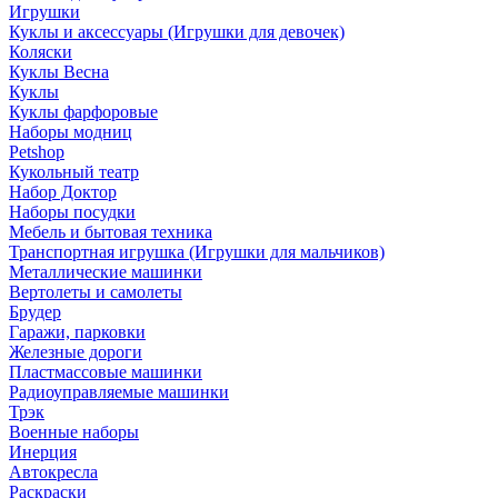
Игрушки
Куклы и аксессуары (Игрушки для девочек)
Коляски
Куклы Весна
Куклы
Куклы фарфоровые
Наборы модниц
Petshop
Кукольный театр
Набор Доктор
Наборы посудки
Мебель и бытовая техника
Транспортная игрушка (Игрушки для мальчиков)
Металлические машинки
Вертолеты и самолеты
Брудер
Гаражи, парковки
Железные дороги
Пластмассовые машинки
Радиоуправляемые машинки
Трэк
Военные наборы
Инерция
Автокресла
Раскраски