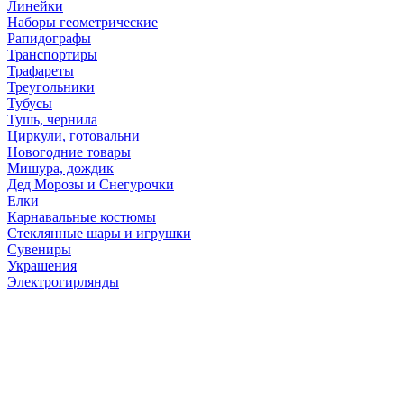
Линейки
Наборы геометрические
Рапидографы
Транспортиры
Трафареты
Треугольники
Тубусы
Тушь, чернила
Циркули, готовальни
Новогодние товары
Мишура, дождик
Дед Морозы и Снегурочки
Елки
Карнавальные костюмы
Стеклянные шары и игрушки
Сувениры
Украшения
Электрогирлянды