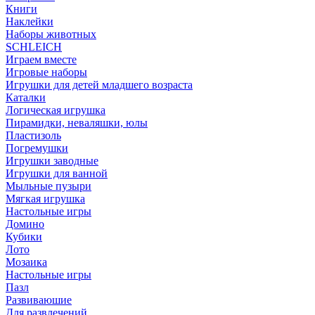
Книги
Наклейки
Наборы животных
SCHLEICH
Играем вместе
Игровые наборы
Игрушки для детей младшего возраста
Каталки
Логическая игрушка
Пирамидки, неваляшки, юлы
Пластизоль
Погремушки
Игрушки заводные
Игрушки для ванной
Мыльные пузыри
Мягкая игрушка
Настольные игры
Домино
Кубики
Лото
Мозаика
Настольные игры
Пазл
Развиваюшие
Для развлечений