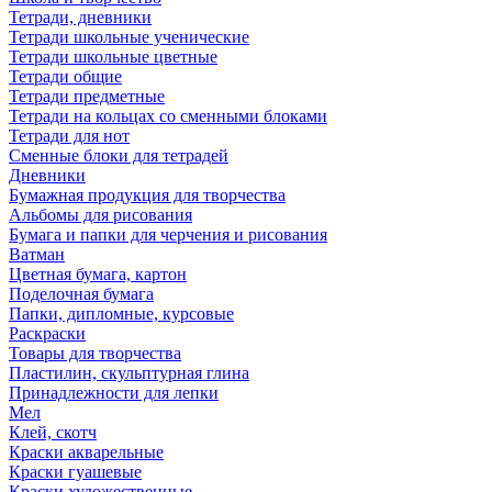
Тетради, дневники
Тетради школьные ученические
Тетради школьные цветные
Тетради общие
Тетради предметные
Тетради на кольцах со сменными блоками
Тетради для нот
Сменные блоки для тетрадей
Дневники
Бумажная продукция для творчества
Альбомы для рисования
Бумага и папки для черчения и рисования
Ватман
Цветная бумага, картон
Поделочная бумага
Папки, дипломные, курсовые
Раскраски
Товары для творчества
Пластилин, скульптурная глина
Принадлежности для лепки
Мел
Клей, скотч
Краски акварельные
Краски гуашевые
Краски художественные