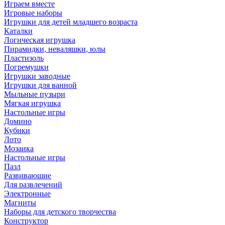
Играем вместе
Игровые наборы
Игрушки для детей младшего возраста
Каталки
Логическая игрушка
Пирамидки, неваляшки, юлы
Пластизоль
Погремушки
Игрушки заводные
Игрушки для ванной
Мыльные пузыри
Мягкая игрушка
Настольные игры
Домино
Кубики
Лото
Мозаика
Настольные игры
Пазл
Развиваюшие
Для развлечений
Электронные
Магниты
Наборы для детского творчества
Конструктор