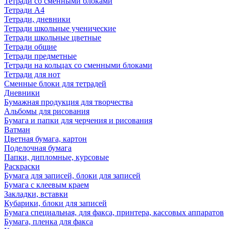
Тетради со сменными блоками
Тетради А4
Тетради, дневники
Тетради школьные ученические
Тетради школьные цветные
Тетради общие
Тетради предметные
Тетради на кольцах со сменными блоками
Тетради для нот
Сменные блоки для тетрадей
Дневники
Бумажная продукция для творчества
Альбомы для рисования
Бумага и папки для черчения и рисования
Ватман
Цветная бумага, картон
Поделочная бумага
Папки, дипломные, курсовые
Раскраски
Бумага для записей, блоки для записей
Бумага с клеевым краем
Закладки, вставки
Кубарики, блоки для записей
Бумага специальная, для факса, принтера, кассовых аппаратов
Бумага, пленка для факса