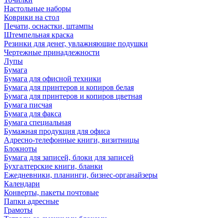
Настольные наборы
Коврики на стол
Печати, оснастки, штампы
Штемпельная краска
Резинки для денег, увлажняющие подушки
Чертежные принадлежности
Лупы
Бумага
Бумага для офисной техники
Бумага для принтеров и копиров белая
Бумага для принтеров и копиров цветная
Бумага писчая
Бумага для факса
Бумага специальная
Бумажная продукция для офиса
Адресно-телефонные книги, визитницы
Блокноты
Бумага для записей, блоки для записей
Бухгалтерские книги, бланки
Ежедневники, планинги, бизнес-органайзеры
Календари
Конверты, пакеты почтовые
Папки адресные
Грамоты