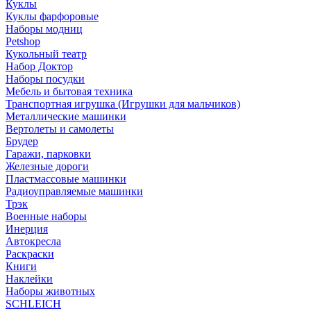
Куклы
Куклы фарфоровые
Наборы модниц
Petshop
Кукольный театр
Набор Доктор
Наборы посудки
Мебель и бытовая техника
Транспортная игрушка (Игрушки для мальчиков)
Металлические машинки
Вертолеты и самолеты
Брудер
Гаражи, парковки
Железные дороги
Пластмассовые машинки
Радиоуправляемые машинки
Трэк
Военные наборы
Инерция
Автокресла
Раскраски
Книги
Наклейки
Наборы животных
SCHLEICH