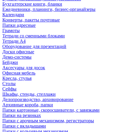
Бухгалтерские книги, бланки
Ежедневники, планинги, бизнес-органайзеры
Календари
Конверты, пакеты почтовые
Папки адресные
Грамоты
Тетради со сменными блоками
Тетради А4
Оборудование для презентаций
Доски офисные
Демо-системы
Бейджи
Аксесуары для досок
Офисная мебель
Кресла, стулья
Столы
Сейфы
Шкафы, стенды, стеллажи
Делопроизводство, архивирование
Архивные короба, папки
Папки картонные, скоросшиватели, с завязками
Папки на резинках
Папки с арочным механизмом, регистраторы
Папки с вкладышами
Папки с кольцевым механизмом