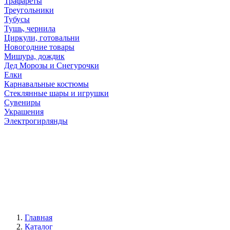
Трафареты
Треугольники
Тубусы
Тушь, чернила
Циркули, готовальни
Новогодние товары
Мишура, дождик
Дед Морозы и Снегурочки
Елки
Карнавальные костюмы
Стеклянные шары и игрушки
Сувениры
Украшения
Электрогирлянды
Главная
Каталог