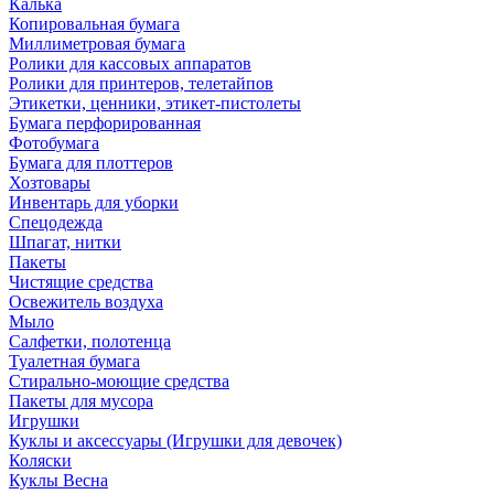
Калька
Копировальная бумага
Миллиметровая бумага
Ролики для кассовых аппаратов
Ролики для принтеров, телетайпов
Этикетки, ценники, этикет-пистолеты
Бумага перфорированная
Фотобумага
Бумага для плоттеров
Хозтовары
Инвентарь для уборки
Спецодежда
Шпагат, нитки
Пакеты
Чистящие средства
Освежитель воздуха
Мыло
Салфетки, полотенца
Туалетная бумага
Стирально-моющие средства
Пакеты для мусора
Игрушки
Куклы и аксессуары (Игрушки для девочек)
Коляски
Куклы Весна