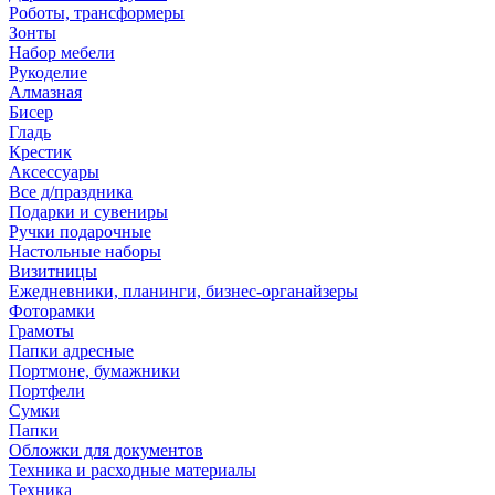
Роботы, трансформеры
Зонты
Набор мебели
Рукоделие
Алмазная
Бисер
Гладь
Крестик
Аксессуары
Все д/праздника
Подарки и сувениры
Ручки подарочные
Настольные наборы
Визитницы
Ежедневники, планинги, бизнес-органайзеры
Фоторамки
Грамоты
Папки адресные
Портмоне, бумажники
Портфели
Сумки
Папки
Обложки для документов
Техника и расходные материалы
Техника