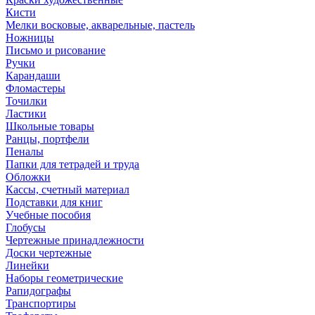
Кисти
Мелки восковые, акварельные, пастель
Ножницы
Письмо и рисование
Ручки
Карандаши
Фломастеры
Точилки
Ластики
Школьные товары
Ранцы, портфели
Пеналы
Папки для тетрадей и труда
Обложки
Кассы, счетный материал
Подставки для книг
Учебные пособия
Глобусы
Чертежные принадлежности
Доски чертежные
Линейки
Наборы геометрические
Рапидографы
Транспортиры