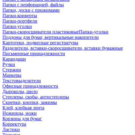
Папки с перфорацией, файлы
Папки, доски с прижимами
Папки-конверты
Папки-портфели
Папки-уголки
Папки-скоросшиватели пластиковыеПапки-уголки
Поддоны для бумаг, вертикальные накопители
Картотеки, подвесные регистратуры
Разделители, вставки-скоросшиватели, вставки бумажные
Письменные принадлежности
Карандаши
Ручки
Стержни
Маркеры
Текстовыделители
Офисные принадлежности
Дыроколы, шило
Степлеры, скобы, антистеплеры
Скрепки, кнопки, зажимы
Клей, клейкая лента
Ножницы, ножи
Корзины для бумаг
Корректура
Ластики
Точилки