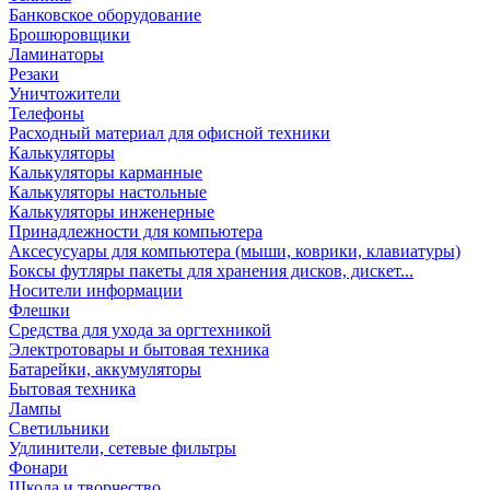
Банковское оборудование
Брошюровщики
Ламинаторы
Резаки
Уничтожители
Телефоны
Расходный материал для офисной техники
Калькуляторы
Калькуляторы карманные
Калькуляторы настольные
Калькуляторы инженерные
Принадлежности для компьютера
Аксесусуары для компьютера (мыши, коврики, клавиатуры)
Боксы футляры пакеты для хранения дисков, дискет...
Носители информации
Флешки
Средства для ухода за оргтехникой
Электротовары и бытовая техника
Батарейки, аккумуляторы
Бытовая техника
Лампы
Светильники
Удлинители, сетевые фильтры
Фонари
Школа и творчество