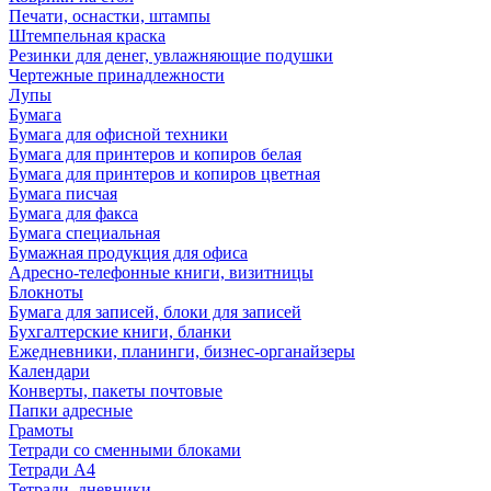
Печати, оснастки, штампы
Штемпельная краска
Резинки для денег, увлажняющие подушки
Чертежные принадлежности
Лупы
Бумага
Бумага для офисной техники
Бумага для принтеров и копиров белая
Бумага для принтеров и копиров цветная
Бумага писчая
Бумага для факса
Бумага специальная
Бумажная продукция для офиса
Адресно-телефонные книги, визитницы
Блокноты
Бумага для записей, блоки для записей
Бухгалтерские книги, бланки
Ежедневники, планинги, бизнес-органайзеры
Календари
Конверты, пакеты почтовые
Папки адресные
Грамоты
Тетради со сменными блоками
Тетради А4
Тетради, дневники