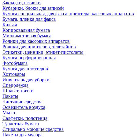
Закладки, вставки
Кубарики, блоки для записей
Бумага специальная, для факса, принтера, кассовых аппаратов
Бумага, пленка для факса
Калька
Копировальная бумага
Миллиметровая бумага
Ролики для кассовых аппаратов
Ролики для принтеров, телетайпов
Этикетки, ценники, этикет-пистолеты
Бумага перфорированная
Фотобумага
Бумага для плоттеров
Хозтовары
Инвентарь для уборки
Спецодежда
Шпагат, нитки
Пакеты
Чистящие средства
Освежитель воздуха
Мыло
Салфетки, полотенца
Туалетная бумага
Стирально-моющие средства
Пакеты для мусора