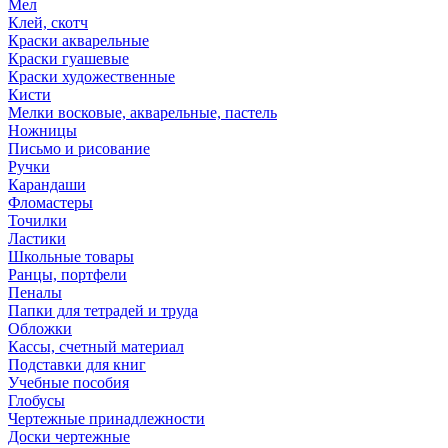
Мел
Клей, скотч
Краски акварельные
Краски гуашевые
Краски художественные
Кисти
Мелки восковые, акварельные, пастель
Ножницы
Письмо и рисование
Ручки
Карандаши
Фломастеры
Точилки
Ластики
Школьные товары
Ранцы, портфели
Пеналы
Папки для тетрадей и труда
Обложки
Кассы, счетный материал
Подставки для книг
Учебные пособия
Глобусы
Чертежные принадлежности
Доски чертежные