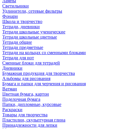
Лампы
Светильники
Удлинители, сетевые фильтры
Фонари
Школа и творчество
Тетради, дневники
Тетради школьные ученические
Тетради школьные цветные
Тетради общие
Тетради предметные
Тетради на кольцах со сменными блоками
Тетради для нот
Сменные блоки для тетрадей
Дневники
Бумажная продукция для творчества
Альбомы для рисования
Бумага и папки для черчения и рисования
Ватман
Цветная бумага, картон
Поделочная бумага
Папки, дипломные, курсовые
Раскраски
Товары для творчества
Пластилин, скульптурная глина
Принадлежности для лепки