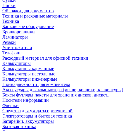
Сумки
Папки
Обложки для документов
Техника и расходные материалы
Техника
Банковское оборудование
Брошюровщики
Ламинаторы
Резаки
Уничтожители
Телефоны
Расходный материал для офисной техники
Калькуляторы
Калькуляторы карманные
Калькуляторы настольные
Калькуляторы инженерные
Принадлежности для компьютера
Аксесусуары для компьютера (мыши, коврики, клавиатуры)
Боксы футляры пакеты для хранения дисков, дискет...
Носители информации
Флешки
Средства для ухода за оргтехникой
Электротовары и бытовая техника
Батарейки, аккумуляторы
Бытовая техника