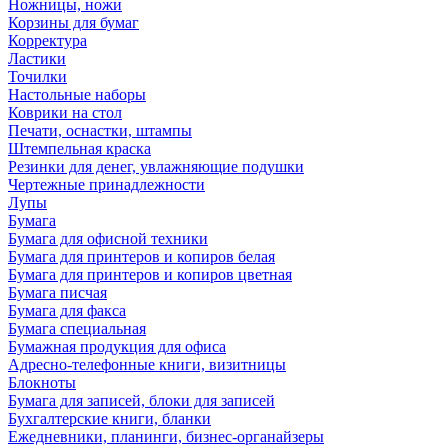
Ножницы, ножи
Корзины для бумаг
Корректура
Ластики
Точилки
Настольные наборы
Коврики на стол
Печати, оснастки, штампы
Штемпельная краска
Резинки для денег, увлажняющие подушки
Чертежные принадлежности
Лупы
Бумага
Бумага для офисной техники
Бумага для принтеров и копиров белая
Бумага для принтеров и копиров цветная
Бумага писчая
Бумага для факса
Бумага специальная
Бумажная продукция для офиса
Адресно-телефонные книги, визитницы
Блокноты
Бумага для записей, блоки для записей
Бухгалтерские книги, бланки
Ежедневники, планинги, бизнес-органайзеры