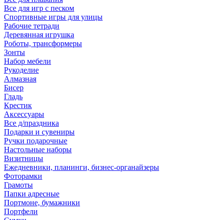
Все для игр с песком
Спортивные игры для улицы
Рабочие тетради
Деревянная игрушка
Роботы, трансформеры
Зонты
Набор мебели
Рукоделие
Алмазная
Бисер
Гладь
Крестик
Аксессуары
Все д/праздника
Подарки и сувениры
Ручки подарочные
Настольные наборы
Визитницы
Ежедневники, планинги, бизнес-органайзеры
Фоторамки
Грамоты
Папки адресные
Портмоне, бумажники
Портфели