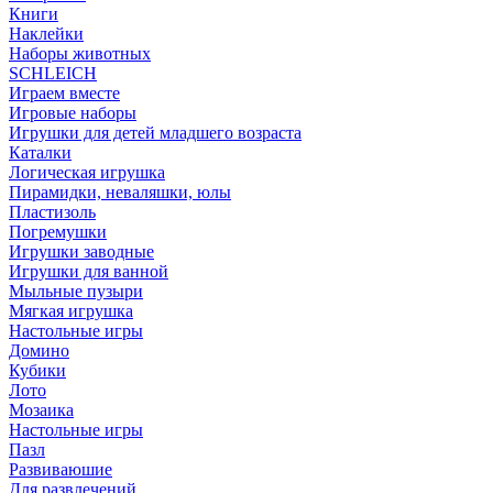
Книги
Наклейки
Наборы животных
SCHLEICH
Играем вместе
Игровые наборы
Игрушки для детей младшего возраста
Каталки
Логическая игрушка
Пирамидки, неваляшки, юлы
Пластизоль
Погремушки
Игрушки заводные
Игрушки для ванной
Мыльные пузыри
Мягкая игрушка
Настольные игры
Домино
Кубики
Лото
Мозаика
Настольные игры
Пазл
Развиваюшие
Для развлечений