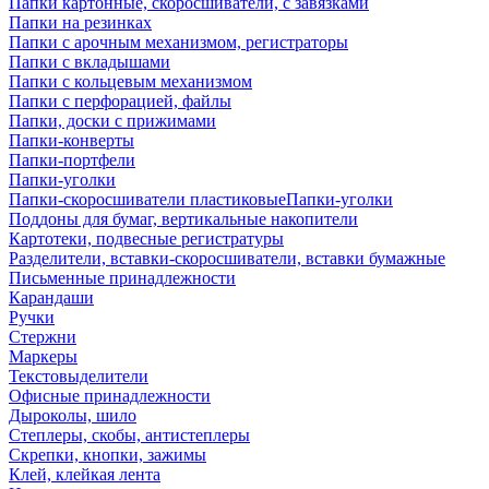
Папки картонные, скоросшиватели, с завязками
Папки на резинках
Папки с арочным механизмом, регистраторы
Папки с вкладышами
Папки с кольцевым механизмом
Папки с перфорацией, файлы
Папки, доски с прижимами
Папки-конверты
Папки-портфели
Папки-уголки
Папки-скоросшиватели пластиковыеПапки-уголки
Поддоны для бумаг, вертикальные накопители
Картотеки, подвесные регистратуры
Разделители, вставки-скоросшиватели, вставки бумажные
Письменные принадлежности
Карандаши
Ручки
Стержни
Маркеры
Текстовыделители
Офисные принадлежности
Дыроколы, шило
Степлеры, скобы, антистеплеры
Скрепки, кнопки, зажимы
Клей, клейкая лента