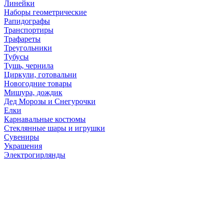
Линейки
Наборы геометрические
Рапидографы
Транспортиры
Трафареты
Треугольники
Тубусы
Тушь, чернила
Циркули, готовальни
Новогодние товары
Мишура, дождик
Дед Морозы и Снегурочки
Елки
Карнавальные костюмы
Стеклянные шары и игрушки
Сувениры
Украшения
Электрогирлянды