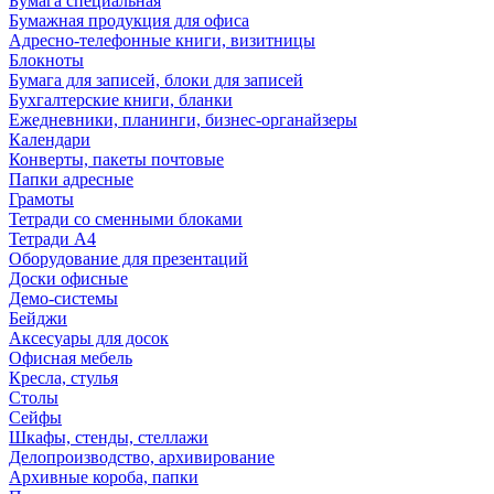
Бумага специальная
Бумажная продукция для офиса
Адресно-телефонные книги, визитницы
Блокноты
Бумага для записей, блоки для записей
Бухгалтерские книги, бланки
Ежедневники, планинги, бизнес-органайзеры
Календари
Конверты, пакеты почтовые
Папки адресные
Грамоты
Тетради со сменными блоками
Тетради А4
Оборудование для презентаций
Доски офисные
Демо-системы
Бейджи
Аксесуары для досок
Офисная мебель
Кресла, стулья
Столы
Сейфы
Шкафы, стенды, стеллажи
Делопроизводство, архивирование
Архивные короба, папки