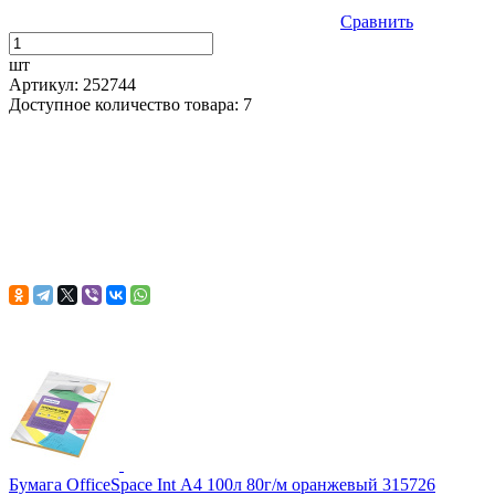
Сравнить
шт
Артикул: 252744
Доступное количество товара: 7
Бумага OfficeSpace Int А4 100л 80г/м оранжевый 315726