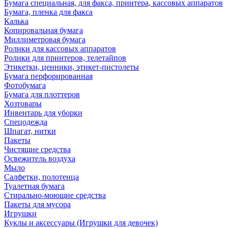
Бумага специальная, для факса, принтера, кассовых аппаратов
Бумага, пленка для факса
Калька
Копировальная бумага
Миллиметровая бумага
Ролики для кассовых аппаратов
Ролики для принтеров, телетайпов
Этикетки, ценники, этикет-пистолеты
Бумага перфорированная
Фотобумага
Бумага для плоттеров
Хозтовары
Инвентарь для уборки
Спецодежда
Шпагат, нитки
Пакеты
Чистящие средства
Освежитель воздуха
Мыло
Салфетки, полотенца
Туалетная бумага
Стирально-моющие средства
Пакеты для мусора
Игрушки
Куклы и аксессуары (Игрушки для девочек)