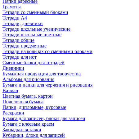
Папки адресные
Грамоты
Тетради со сменными блоками
Тетради А4
Тетради, дневники
Тетради школьные ученические
Тетради школьные цветные
Тетради общие
Тетради предметные
Тетради на кольцах со сменными блоками
Тетради для нот
Сменные блоки для тетрадей
Дневники
Бумажная продукция для творчества
Альбомы для рисования
Бумага и папки для черчения и рисования
Ватман
Цветная бумага, картон
Поделочная бумага
Папки, дипломные, курсовые
Раскраски
Бумага для записей, блоки для записей
Бумага с клеевым краем
Закладки, вставки
Кубарики, блоки для записей