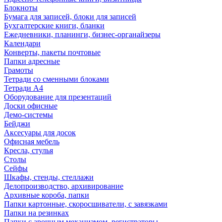
Блокноты
Бумага для записей, блоки для записей
Бухгалтерские книги, бланки
Ежедневники, планинги, бизнес-органайзеры
Календари
Конверты, пакеты почтовые
Папки адресные
Грамоты
Тетради со сменными блоками
Тетради А4
Оборудование для презентаций
Доски офисные
Демо-системы
Бейджи
Аксесуары для досок
Офисная мебель
Кресла, стулья
Столы
Сейфы
Шкафы, стенды, стеллажи
Делопроизводство, архивирование
Архивные короба, папки
Папки картонные, скоросшиватели, с завязками
Папки на резинках
Папки с арочным механизмом, регистраторы