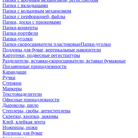
Папки с вкладышами
Папки с кольцевым механизмом
Папки с перфорацией, файлы
Папки, доски с прижимами
Папки-конверты
Папки-портфели
Папки-уголки
Папки-скоросшиватели пластиковыеПапки-уголки
Поддоны для бумаг, вертикальные накопители
Картотеки, подвесные регистратуры
Разделители, вставки-скоросшиватели, вставки бумажные
Письменные принадлежности
Карандаши
Ручки
Стержни
Маркеры
Текстовыделители
Офисные принадлежности
Дыроколы, шило
Степлеры, скобы, антистеплеры
Скрепки, кнопки, зажимы
Клей, клейкая лента
Ножницы, ножи
Корзины для бумаг