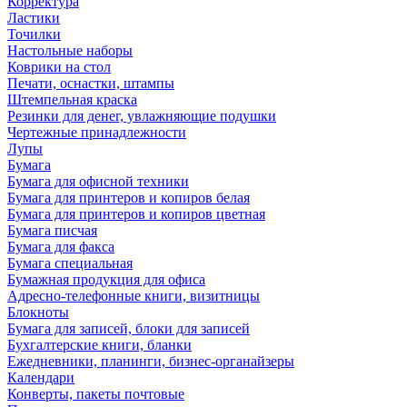
Корректура
Ластики
Точилки
Настольные наборы
Коврики на стол
Печати, оснастки, штампы
Штемпельная краска
Резинки для денег, увлажняющие подушки
Чертежные принадлежности
Лупы
Бумага
Бумага для офисной техники
Бумага для принтеров и копиров белая
Бумага для принтеров и копиров цветная
Бумага писчая
Бумага для факса
Бумага специальная
Бумажная продукция для офиса
Адресно-телефонные книги, визитницы
Блокноты
Бумага для записей, блоки для записей
Бухгалтерские книги, бланки
Ежедневники, планинги, бизнес-органайзеры
Календари
Конверты, пакеты почтовые