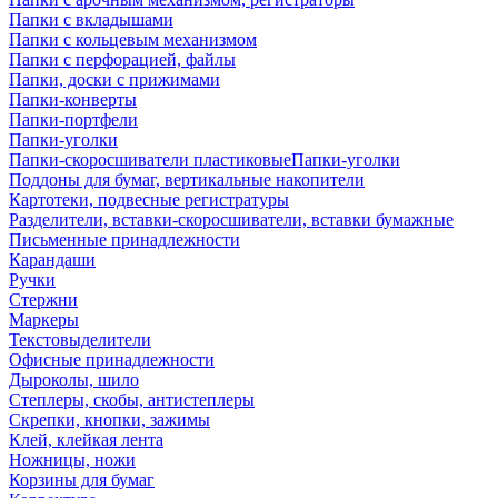
Папки с вкладышами
Папки с кольцевым механизмом
Папки с перфорацией, файлы
Папки, доски с прижимами
Папки-конверты
Папки-портфели
Папки-уголки
Папки-скоросшиватели пластиковыеПапки-уголки
Поддоны для бумаг, вертикальные накопители
Картотеки, подвесные регистратуры
Разделители, вставки-скоросшиватели, вставки бумажные
Письменные принадлежности
Карандаши
Ручки
Стержни
Маркеры
Текстовыделители
Офисные принадлежности
Дыроколы, шило
Степлеры, скобы, антистеплеры
Скрепки, кнопки, зажимы
Клей, клейкая лента
Ножницы, ножи
Корзины для бумаг