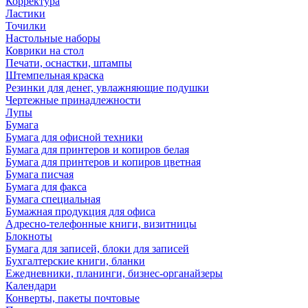
Корректура
Ластики
Точилки
Настольные наборы
Коврики на стол
Печати, оснастки, штампы
Штемпельная краска
Резинки для денег, увлажняющие подушки
Чертежные принадлежности
Лупы
Бумага
Бумага для офисной техники
Бумага для принтеров и копиров белая
Бумага для принтеров и копиров цветная
Бумага писчая
Бумага для факса
Бумага специальная
Бумажная продукция для офиса
Адресно-телефонные книги, визитницы
Блокноты
Бумага для записей, блоки для записей
Бухгалтерские книги, бланки
Ежедневники, планинги, бизнес-органайзеры
Календари
Конверты, пакеты почтовые