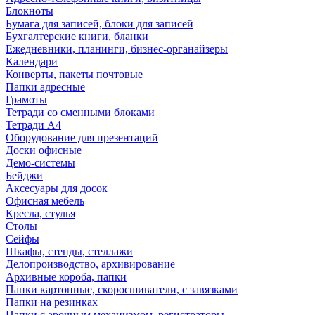
Блокноты
Бумага для записей, блоки для записей
Бухгалтерские книги, бланки
Ежедневники, планинги, бизнес-органайзеры
Календари
Конверты, пакеты почтовые
Папки адресные
Грамоты
Тетради со сменными блоками
Тетради А4
Оборудование для презентаций
Доски офисные
Демо-системы
Бейджи
Аксесуары для досок
Офисная мебель
Кресла, стулья
Столы
Сейфы
Шкафы, стенды, стеллажи
Делопроизводство, архивирование
Архивные короба, папки
Папки картонные, скоросшиватели, с завязками
Папки на резинках
Папки с арочным механизмом, регистраторы