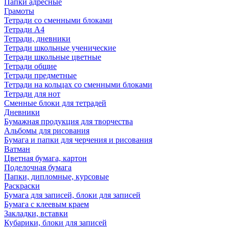
Папки адресные
Грамоты
Тетради со сменными блоками
Тетради А4
Тетради, дневники
Тетради школьные ученические
Тетради школьные цветные
Тетради общие
Тетради предметные
Тетради на кольцах со сменными блоками
Тетради для нот
Сменные блоки для тетрадей
Дневники
Бумажная продукция для творчества
Альбомы для рисования
Бумага и папки для черчения и рисования
Ватман
Цветная бумага, картон
Поделочная бумага
Папки, дипломные, курсовые
Раскраски
Бумага для записей, блоки для записей
Бумага с клеевым краем
Закладки, вставки
Кубарики, блоки для записей