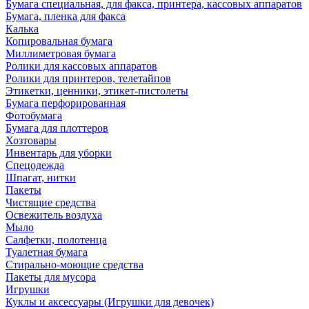
Бумага специальная, для факса, принтера, кассовых аппаратов
Бумага, пленка для факса
Калька
Копировальная бумага
Миллиметровая бумага
Ролики для кассовых аппаратов
Ролики для принтеров, телетайпов
Этикетки, ценники, этикет-пистолеты
Бумага перфорированная
Фотобумага
Бумага для плоттеров
Хозтовары
Инвентарь для уборки
Спецодежда
Шпагат, нитки
Пакеты
Чистящие средства
Освежитель воздуха
Мыло
Салфетки, полотенца
Туалетная бумага
Стирально-моющие средства
Пакеты для мусора
Игрушки
Куклы и аксессуары (Игрушки для девочек)