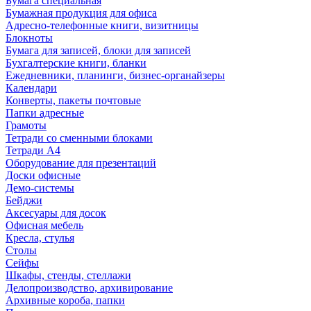
Бумага специальная
Бумажная продукция для офиса
Адресно-телефонные книги, визитницы
Блокноты
Бумага для записей, блоки для записей
Бухгалтерские книги, бланки
Ежедневники, планинги, бизнес-органайзеры
Календари
Конверты, пакеты почтовые
Папки адресные
Грамоты
Тетради со сменными блоками
Тетради А4
Оборудование для презентаций
Доски офисные
Демо-системы
Бейджи
Аксесуары для досок
Офисная мебель
Кресла, стулья
Столы
Сейфы
Шкафы, стенды, стеллажи
Делопроизводство, архивирование
Архивные короба, папки