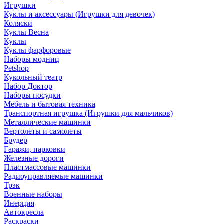
Игрушки
Куклы и аксессуары (Игрушки для девочек)
Коляски
Куклы Весна
Куклы
Куклы фарфоровые
Наборы модниц
Petshop
Кукольный театр
Набор Доктор
Наборы посудки
Мебель и бытовая техника
Транспортная игрушка (Игрушки для мальчиков)
Металлические машинки
Вертолеты и самолеты
Брудер
Гаражи, парковки
Железные дороги
Пластмассовые машинки
Радиоуправляемые машинки
Трэк
Военные наборы
Инерция
Автокресла
Раскраски