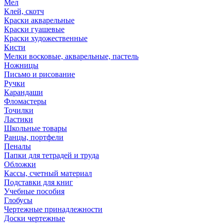
Мел
Клей, скотч
Краски акварельные
Краски гуашевые
Краски художественные
Кисти
Мелки восковые, акварельные, пастель
Ножницы
Письмо и рисование
Ручки
Карандаши
Фломастеры
Точилки
Ластики
Школьные товары
Ранцы, портфели
Пеналы
Папки для тетрадей и труда
Обложки
Кассы, счетный материал
Подставки для книг
Учебные пособия
Глобусы
Чертежные принадлежности
Доски чертежные