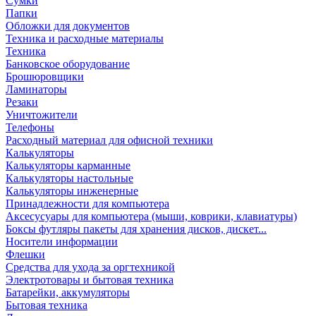
Сумки
Папки
Обложки для документов
Техника и расходные материалы
Техника
Банковское оборудование
Брошюровщики
Ламинаторы
Резаки
Уничтожители
Телефоны
Расходный материал для офисной техники
Калькуляторы
Калькуляторы карманные
Калькуляторы настольные
Калькуляторы инженерные
Принадлежности для компьютера
Аксесусуары для компьютера (мыши, коврики, клавиатуры)
Боксы футляры пакеты для хранения дисков, дискет...
Носители информации
Флешки
Средства для ухода за оргтехникой
Электротовары и бытовая техника
Батарейки, аккумуляторы
Бытовая техника