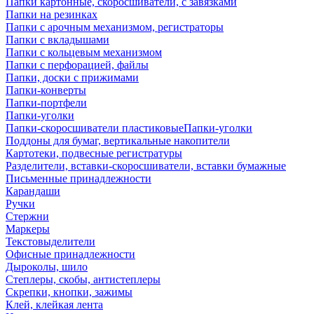
Папки картонные, скоросшиватели, с завязками
Папки на резинках
Папки с арочным механизмом, регистраторы
Папки с вкладышами
Папки с кольцевым механизмом
Папки с перфорацией, файлы
Папки, доски с прижимами
Папки-конверты
Папки-портфели
Папки-уголки
Папки-скоросшиватели пластиковыеПапки-уголки
Поддоны для бумаг, вертикальные накопители
Картотеки, подвесные регистратуры
Разделители, вставки-скоросшиватели, вставки бумажные
Письменные принадлежности
Карандаши
Ручки
Стержни
Маркеры
Текстовыделители
Офисные принадлежности
Дыроколы, шило
Степлеры, скобы, антистеплеры
Скрепки, кнопки, зажимы
Клей, клейкая лента