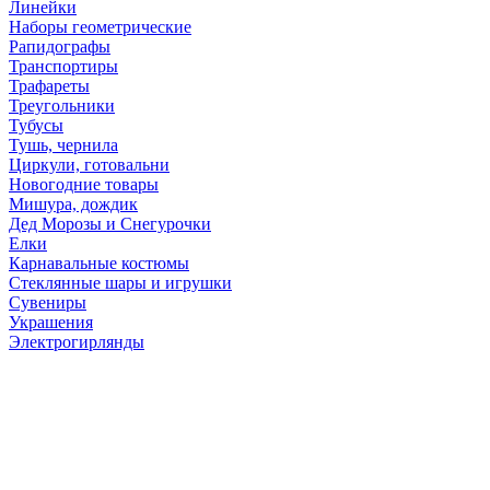
Линейки
Наборы геометрические
Рапидографы
Транспортиры
Трафареты
Треугольники
Тубусы
Тушь, чернила
Циркули, готовальни
Новогодние товары
Мишура, дождик
Дед Морозы и Снегурочки
Елки
Карнавальные костюмы
Стеклянные шары и игрушки
Сувениры
Украшения
Электрогирлянды