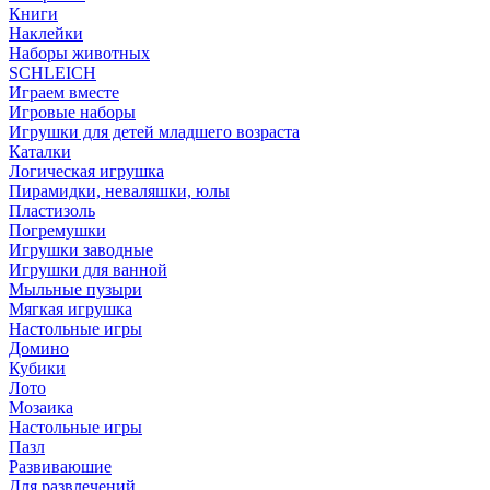
Книги
Наклейки
Наборы животных
SCHLEICH
Играем вместе
Игровые наборы
Игрушки для детей младшего возраста
Каталки
Логическая игрушка
Пирамидки, неваляшки, юлы
Пластизоль
Погремушки
Игрушки заводные
Игрушки для ванной
Мыльные пузыри
Мягкая игрушка
Настольные игры
Домино
Кубики
Лото
Мозаика
Настольные игры
Пазл
Развиваюшие
Для развлечений