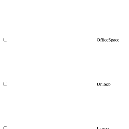
OfficeSpace
Unibob
Гамма