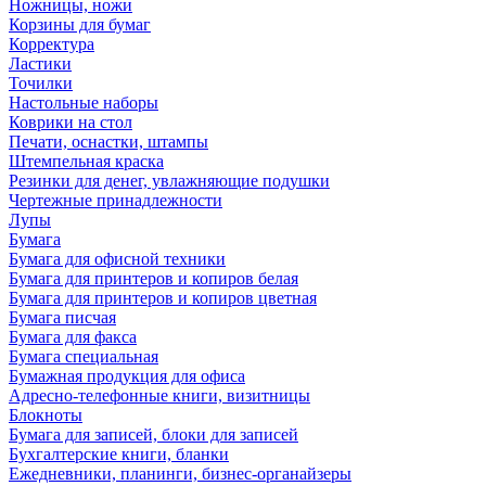
Ножницы, ножи
Корзины для бумаг
Корректура
Ластики
Точилки
Настольные наборы
Коврики на стол
Печати, оснастки, штампы
Штемпельная краска
Резинки для денег, увлажняющие подушки
Чертежные принадлежности
Лупы
Бумага
Бумага для офисной техники
Бумага для принтеров и копиров белая
Бумага для принтеров и копиров цветная
Бумага писчая
Бумага для факса
Бумага специальная
Бумажная продукция для офиса
Адресно-телефонные книги, визитницы
Блокноты
Бумага для записей, блоки для записей
Бухгалтерские книги, бланки
Ежедневники, планинги, бизнес-органайзеры