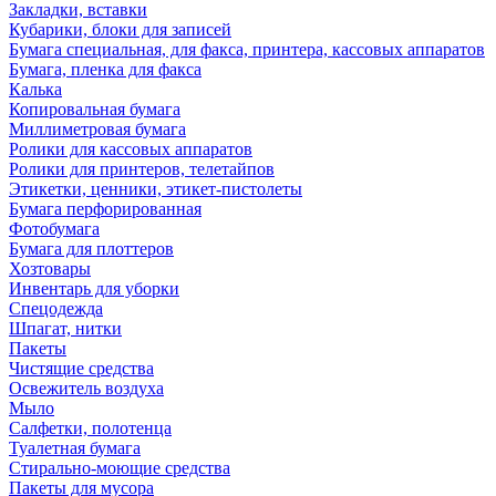
Закладки, вставки
Кубарики, блоки для записей
Бумага специальная, для факса, принтера, кассовых аппаратов
Бумага, пленка для факса
Калька
Копировальная бумага
Миллиметровая бумага
Ролики для кассовых аппаратов
Ролики для принтеров, телетайпов
Этикетки, ценники, этикет-пистолеты
Бумага перфорированная
Фотобумага
Бумага для плоттеров
Хозтовары
Инвентарь для уборки
Спецодежда
Шпагат, нитки
Пакеты
Чистящие средства
Освежитель воздуха
Мыло
Салфетки, полотенца
Туалетная бумага
Стирально-моющие средства
Пакеты для мусора