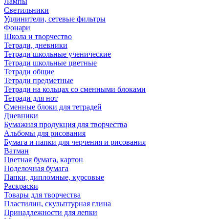
Лампы
Светильники
Удлинители, сетевые фильтры
Фонари
Школа и творчество
Тетради, дневники
Тетради школьные ученические
Тетради школьные цветные
Тетради общие
Тетради предметные
Тетради на кольцах со сменными блоками
Тетради для нот
Сменные блоки для тетрадей
Дневники
Бумажная продукция для творчества
Альбомы для рисования
Бумага и папки для черчения и рисования
Ватман
Цветная бумага, картон
Поделочная бумага
Папки, дипломные, курсовые
Раскраски
Товары для творчества
Пластилин, скульптурная глина
Принадлежности для лепки