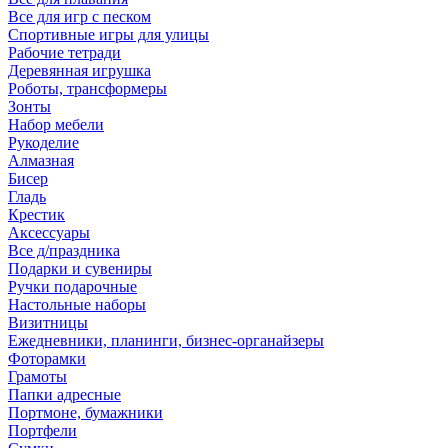
Все для игр с песком
Спортивные игры для улицы
Рабочие тетради
Деревянная игрушка
Роботы, трансформеры
Зонты
Набор мебели
Рукоделие
Алмазная
Бисер
Гладь
Крестик
Аксессуары
Все д/праздника
Подарки и сувениры
Ручки подарочные
Настольные наборы
Визитницы
Ежедневники, планинги, бизнес-органайзеры
Фоторамки
Грамоты
Папки адресные
Портмоне, бумажники
Портфели