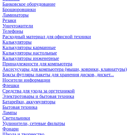
Банковское оборудование
Брошюровщики
Ламинаторы
Резаки
Уничтожители
Телефоны
Расходный материал для офисной техники
Калькуляторы
Калькуляторы карманные
Калькуляторы настольные
Калькуляторы инженерные
Принадлежности для компьютера
Аксесусуары для компьютера (мыши, коврики, клавиатуры)
Боксы футляры пакеты для хранения дисков, дискет...
Носители информации
Флешки
Средства для ухода за оргтехникой
Электротовары и бытовая техника
Батарейки, аккумуляторы
Бытовая техника
Лампы
Светильники
Удлинители, сетевые фильтры
Фонари
Школа и творчество