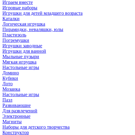
Играем вместе
Игровые наборы
Игрушки для детей младшего возраста
Каталки
Логическая игрушка
Пирамидки, неваляшки, юлы
Пластизоль
Погремушки
Игрушки заводные
Игрушки для ванной
Мыльные пузыри
Мягкая игрушка
Настольные игры
Домино
Кубики
Лото
Мозаика
Настольные игры
Пазл
Развиваюшие
Для развлечений
Электронные
Магниты
Наборы для детского творчества
Конструктор