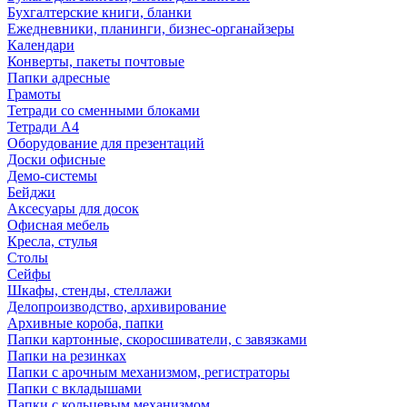
Бухгалтерские книги, бланки
Ежедневники, планинги, бизнес-органайзеры
Календари
Конверты, пакеты почтовые
Папки адресные
Грамоты
Тетради со сменными блоками
Тетради А4
Оборудование для презентаций
Доски офисные
Демо-системы
Бейджи
Аксесуары для досок
Офисная мебель
Кресла, стулья
Столы
Сейфы
Шкафы, стенды, стеллажи
Делопроизводство, архивирование
Архивные короба, папки
Папки картонные, скоросшиватели, с завязками
Папки на резинках
Папки с арочным механизмом, регистраторы
Папки с вкладышами
Папки с кольцевым механизмом