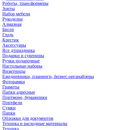
Роботы, трансформеры
Зонты
Набор мебели
Рукоделие
Алмазная
Бисер
Гладь
Крестик
Аксессуары
Все д/праздника
Подарки и сувениры
Ручки подарочные
Настольные наборы
Визитницы
Ежедневники, планинги, бизнес-органайзеры
Фоторамки
Грамоты
Папки адресные
Портмоне, бумажники
Портфели
Сумки
Папки
Обложки для документов
Техника и расходные материалы
Техника