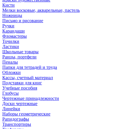
Кисти
Мелки восковые, акварельные, пастель
Ножницы
Письмо и рисование
Ручки
Карандаши
Фломастеры
Точилки
Ластики
Школьные товары
Ранцы, портфели
Пеналы
Папки для тетрадей и труда
Обложки
Кассы, счетный материал
Подставки для книг
Учебные пособия
Глобусы
Чертежные принадлежности
Доски чертежные
Линейки
Наборы геометрические
Рапидографы
Транспортиры