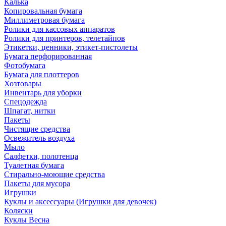
Калька
Копировальная бумага
Миллиметровая бумага
Ролики для кассовых аппаратов
Ролики для принтеров, телетайпов
Этикетки, ценники, этикет-пистолеты
Бумага перфорированная
Фотобумага
Бумага для плоттеров
Хозтовары
Инвентарь для уборки
Спецодежда
Шпагат, нитки
Пакеты
Чистящие средства
Освежитель воздуха
Мыло
Салфетки, полотенца
Туалетная бумага
Стирально-моющие средства
Пакеты для мусора
Игрушки
Куклы и аксессуары (Игрушки для девочек)
Коляски
Куклы Весна