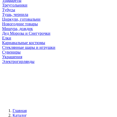
Трафареты
Треугольники
Тубусы
Тушь, чернила
Циркули, готовальни
Новогодние товары
Мишура, дождик
Дед Морозы и Снегурочки
Елки
Карнавальные костюмы
Стеклянные шары и игрушки
Сувениры
Украшения
Электрогирлянды
Главная
Каталог