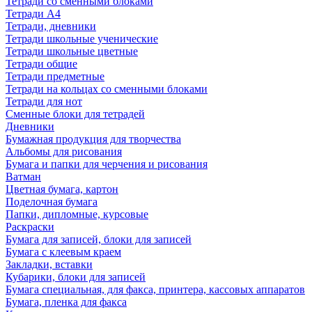
Тетради со сменными блоками
Тетради А4
Тетради, дневники
Тетради школьные ученические
Тетради школьные цветные
Тетради общие
Тетради предметные
Тетради на кольцах со сменными блоками
Тетради для нот
Сменные блоки для тетрадей
Дневники
Бумажная продукция для творчества
Альбомы для рисования
Бумага и папки для черчения и рисования
Ватман
Цветная бумага, картон
Поделочная бумага
Папки, дипломные, курсовые
Раскраски
Бумага для записей, блоки для записей
Бумага с клеевым краем
Закладки, вставки
Кубарики, блоки для записей
Бумага специальная, для факса, принтера, кассовых аппаратов
Бумага, пленка для факса