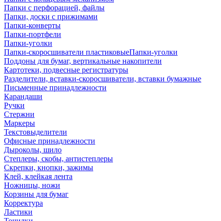
Папки с перфорацией, файлы
Папки, доски с прижимами
Папки-конверты
Папки-портфели
Папки-уголки
Папки-скоросшиватели пластиковыеПапки-уголки
Поддоны для бумаг, вертикальные накопители
Картотеки, подвесные регистратуры
Разделители, вставки-скоросшиватели, вставки бумажные
Письменные принадлежности
Карандаши
Ручки
Стержни
Маркеры
Текстовыделители
Офисные принадлежности
Дыроколы, шило
Степлеры, скобы, антистеплеры
Скрепки, кнопки, зажимы
Клей, клейкая лента
Ножницы, ножи
Корзины для бумаг
Корректура
Ластики
Точилки