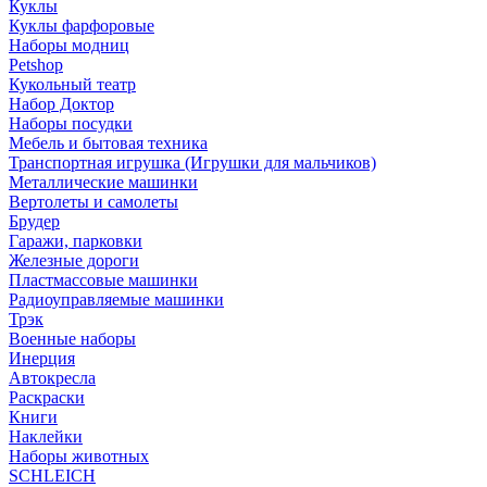
Куклы
Куклы фарфоровые
Наборы модниц
Petshop
Кукольный театр
Набор Доктор
Наборы посудки
Мебель и бытовая техника
Транспортная игрушка (Игрушки для мальчиков)
Металлические машинки
Вертолеты и самолеты
Брудер
Гаражи, парковки
Железные дороги
Пластмассовые машинки
Радиоуправляемые машинки
Трэк
Военные наборы
Инерция
Автокресла
Раскраски
Книги
Наклейки
Наборы животных
SCHLEICH