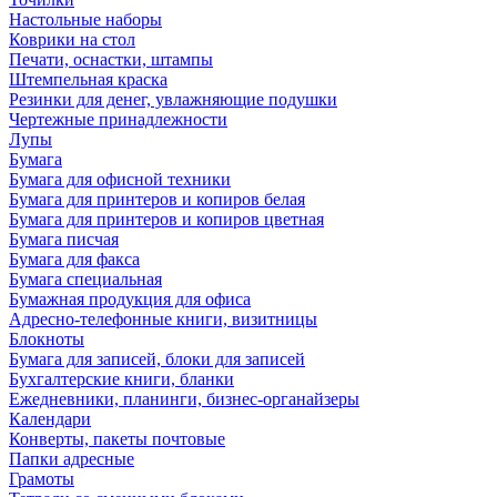
Настольные наборы
Коврики на стол
Печати, оснастки, штампы
Штемпельная краска
Резинки для денег, увлажняющие подушки
Чертежные принадлежности
Лупы
Бумага
Бумага для офисной техники
Бумага для принтеров и копиров белая
Бумага для принтеров и копиров цветная
Бумага писчая
Бумага для факса
Бумага специальная
Бумажная продукция для офиса
Адресно-телефонные книги, визитницы
Блокноты
Бумага для записей, блоки для записей
Бухгалтерские книги, бланки
Ежедневники, планинги, бизнес-органайзеры
Календари
Конверты, пакеты почтовые
Папки адресные
Грамоты