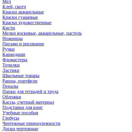
Мел
Клей, скотч
Краски акварельные
Краски гуашевые
Краски художественные
Кисти
Мелки восковые, акварельные, пастель
Ножницы
Письмо и рисование
Ручки
Карандаши
Фломастеры
Точилки
Ластики
Школьные товары
Ранцы, портфели
Пеналы
Папки для тетрадей и труда
Обложки
Кассы, счетный материал
Подставки для книг
Учебные пособия
Глобусы
Чертежные принадлежности
Доски чертежные