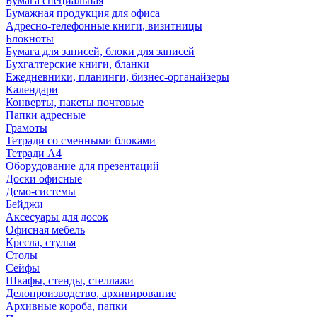
Бумага специальная
Бумажная продукция для офиса
Адресно-телефонные книги, визитницы
Блокноты
Бумага для записей, блоки для записей
Бухгалтерские книги, бланки
Ежедневники, планинги, бизнес-органайзеры
Календари
Конверты, пакеты почтовые
Папки адресные
Грамоты
Тетради со сменными блоками
Тетради А4
Оборудование для презентаций
Доски офисные
Демо-системы
Бейджи
Аксесуары для досок
Офисная мебель
Кресла, стулья
Столы
Сейфы
Шкафы, стенды, стеллажи
Делопроизводство, архивирование
Архивные короба, папки