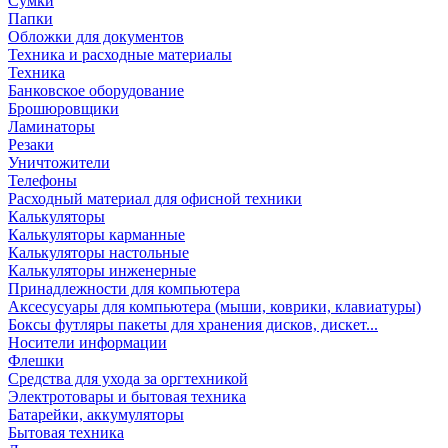
Сумки
Папки
Обложки для документов
Техника и расходные материалы
Техника
Банковское оборудование
Брошюровщики
Ламинаторы
Резаки
Уничтожители
Телефоны
Расходный материал для офисной техники
Калькуляторы
Калькуляторы карманные
Калькуляторы настольные
Калькуляторы инженерные
Принадлежности для компьютера
Аксесусуары для компьютера (мыши, коврики, клавиатуры)
Боксы футляры пакеты для хранения дисков, дискет...
Носители информации
Флешки
Средства для ухода за оргтехникой
Электротовары и бытовая техника
Батарейки, аккумуляторы
Бытовая техника