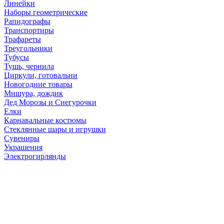
Линейки
Наборы геометрические
Рапидографы
Транспортиры
Трафареты
Треугольники
Тубусы
Тушь, чернила
Циркули, готовальни
Новогодние товары
Мишура, дождик
Дед Морозы и Снегурочки
Елки
Карнавальные костюмы
Стеклянные шары и игрушки
Сувениры
Украшения
Электрогирлянды