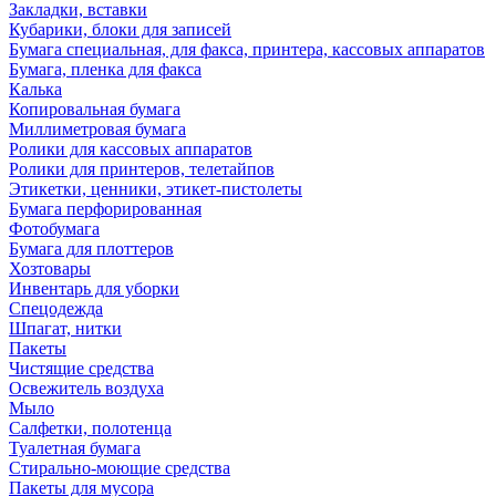
Закладки, вставки
Кубарики, блоки для записей
Бумага специальная, для факса, принтера, кассовых аппаратов
Бумага, пленка для факса
Калька
Копировальная бумага
Миллиметровая бумага
Ролики для кассовых аппаратов
Ролики для принтеров, телетайпов
Этикетки, ценники, этикет-пистолеты
Бумага перфорированная
Фотобумага
Бумага для плоттеров
Хозтовары
Инвентарь для уборки
Спецодежда
Шпагат, нитки
Пакеты
Чистящие средства
Освежитель воздуха
Мыло
Салфетки, полотенца
Туалетная бумага
Стирально-моющие средства
Пакеты для мусора