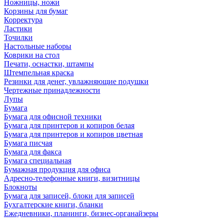
Ножницы, ножи
Корзины для бумаг
Корректура
Ластики
Точилки
Настольные наборы
Коврики на стол
Печати, оснастки, штампы
Штемпельная краска
Резинки для денег, увлажняющие подушки
Чертежные принадлежности
Лупы
Бумага
Бумага для офисной техники
Бумага для принтеров и копиров белая
Бумага для принтеров и копиров цветная
Бумага писчая
Бумага для факса
Бумага специальная
Бумажная продукция для офиса
Адресно-телефонные книги, визитницы
Блокноты
Бумага для записей, блоки для записей
Бухгалтерские книги, бланки
Ежедневники, планинги, бизнес-органайзеры