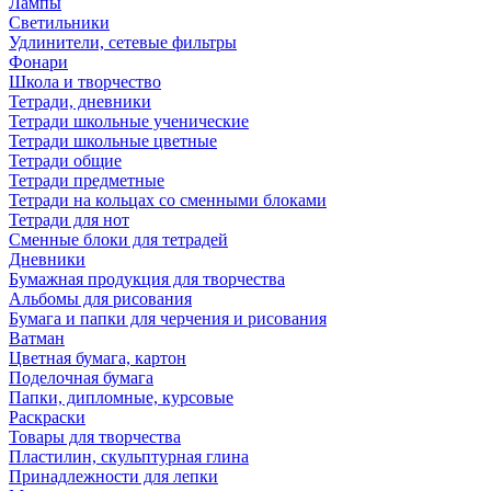
Лампы
Светильники
Удлинители, сетевые фильтры
Фонари
Школа и творчество
Тетради, дневники
Тетради школьные ученические
Тетради школьные цветные
Тетради общие
Тетради предметные
Тетради на кольцах со сменными блоками
Тетради для нот
Сменные блоки для тетрадей
Дневники
Бумажная продукция для творчества
Альбомы для рисования
Бумага и папки для черчения и рисования
Ватман
Цветная бумага, картон
Поделочная бумага
Папки, дипломные, курсовые
Раскраски
Товары для творчества
Пластилин, скульптурная глина
Принадлежности для лепки