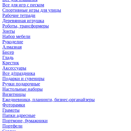
Все для игр с песком
Спортивные игры для улицы
Рабочие тетради
Деревянная игрушка
Роботы, трансформеры
Зонты
Набор мебели
Рукоделие
Алмазная
Бисер
Гладь
Крестик
Аксессуары
Все д/праздника
Подарки и сувениры
Ручки подарочные
Настольные наборы
Визитницы
Ежедневники, планинги, бизнес-органайзеры
Фоторамки
Грамоты
Папки адресные
Портмоне, бумажники
Портфели