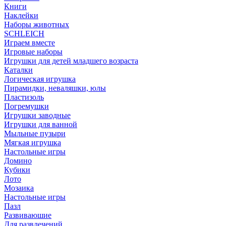
Книги
Наклейки
Наборы животных
SCHLEICH
Играем вместе
Игровые наборы
Игрушки для детей младшего возраста
Каталки
Логическая игрушка
Пирамидки, неваляшки, юлы
Пластизоль
Погремушки
Игрушки заводные
Игрушки для ванной
Мыльные пузыри
Мягкая игрушка
Настольные игры
Домино
Кубики
Лото
Мозаика
Настольные игры
Пазл
Развиваюшие
Для развлечений