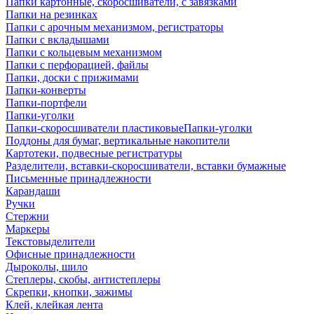
Папки картонные, скоросшиватели, с завязками
Папки на резинках
Папки с арочным механизмом, регистраторы
Папки с вкладышами
Папки с кольцевым механизмом
Папки с перфорацией, файлы
Папки, доски с прижимами
Папки-конверты
Папки-портфели
Папки-уголки
Папки-скоросшиватели пластиковыеПапки-уголки
Поддоны для бумаг, вертикальные накопители
Картотеки, подвесные регистратуры
Разделители, вставки-скоросшиватели, вставки бумажные
Письменные принадлежности
Карандаши
Ручки
Стержни
Маркеры
Текстовыделители
Офисные принадлежности
Дыроколы, шило
Степлеры, скобы, антистеплеры
Скрепки, кнопки, зажимы
Клей, клейкая лента