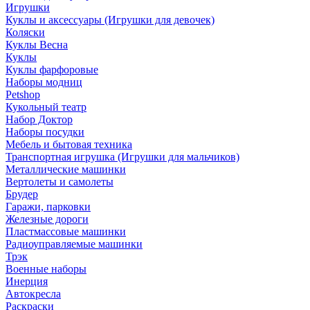
Игрушки
Куклы и аксессуары (Игрушки для девочек)
Коляски
Куклы Весна
Куклы
Куклы фарфоровые
Наборы модниц
Petshop
Кукольный театр
Набор Доктор
Наборы посудки
Мебель и бытовая техника
Транспортная игрушка (Игрушки для мальчиков)
Металлические машинки
Вертолеты и самолеты
Брудер
Гаражи, парковки
Железные дороги
Пластмассовые машинки
Радиоуправляемые машинки
Трэк
Военные наборы
Инерция
Автокресла
Раскраски