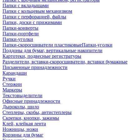
Папки с вкладышами
Папки с кольцевым механизмом
Папки с перфорацией, файлы
Папки, доски с прижимами
Папки-конверты
Папки-портфели
Папки-уголки
Папки-скоросшиватели пластиковыеПапки-уголки
Поддоны для бумаг, вертикальные накопители
Картотеки, подвесные регистратуры
Разделители, вставки-скоросшиватели, вставки бумажные
Письменные принадлежности
Карандаши
Ручки
Стержни
Маркеры
Текстовыделители
Офисные принадлежности
Дыроколы, шило
Степлеры, скобы, антистеплеры
Скрепки, кнопки, зажимы
Клей, клейкая лента
Ножницы, ножи
Корзины для бумаг