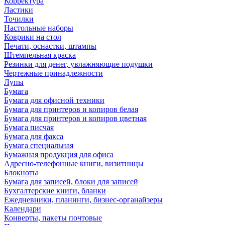
Корректура
Ластики
Точилки
Настольные наборы
Коврики на стол
Печати, оснастки, штампы
Штемпельная краска
Резинки для денег, увлажняющие подушки
Чертежные принадлежности
Лупы
Бумага
Бумага для офисной техники
Бумага для принтеров и копиров белая
Бумага для принтеров и копиров цветная
Бумага писчая
Бумага для факса
Бумага специальная
Бумажная продукция для офиса
Адресно-телефонные книги, визитницы
Блокноты
Бумага для записей, блоки для записей
Бухгалтерские книги, бланки
Ежедневники, планинги, бизнес-органайзеры
Календари
Конверты, пакеты почтовые