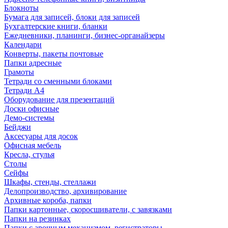
Блокноты
Бумага для записей, блоки для записей
Бухгалтерские книги, бланки
Ежедневники, планинги, бизнес-органайзеры
Календари
Конверты, пакеты почтовые
Папки адресные
Грамоты
Тетради со сменными блоками
Тетради А4
Оборудование для презентаций
Доски офисные
Демо-системы
Бейджи
Аксесуары для досок
Офисная мебель
Кресла, стулья
Столы
Сейфы
Шкафы, стенды, стеллажи
Делопроизводство, архивирование
Архивные короба, папки
Папки картонные, скоросшиватели, с завязками
Папки на резинках
Папки с арочным механизмом, регистраторы