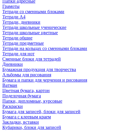
Папки адресные
Грамоты
Тетради со сменными блоками
Тетради А4
Тетради, дневники
Тетради школьные ученические
Тетради школьные цветные
Тетради общие
Тетради предметные
Тетради на кольцах со сменными блоками
Тетради для нот
Сменные блоки для тетрадей
Дневники
Бумажная продукция для творчества
Альбомы для рисования
Бумага и папки для черчения и рисования
Ватман
Цветная бумага, картон
Поделочная бумага
Папки, дипломные, курсовые
Раскраски
Бумага для записей, блоки для записей
Бумага с клеевым краем
Закладки, вставки
Кубарики, блоки для записей