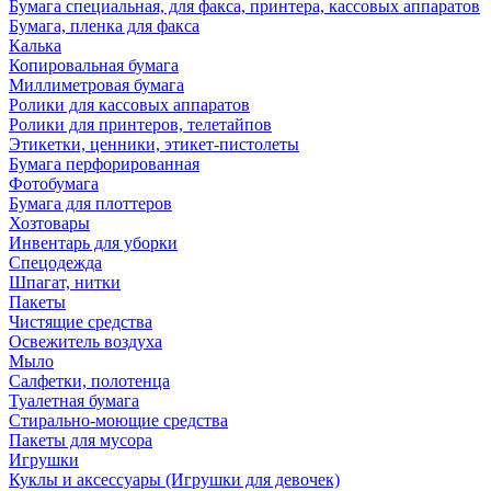
Бумага специальная, для факса, принтера, кассовых аппаратов
Бумага, пленка для факса
Калька
Копировальная бумага
Миллиметровая бумага
Ролики для кассовых аппаратов
Ролики для принтеров, телетайпов
Этикетки, ценники, этикет-пистолеты
Бумага перфорированная
Фотобумага
Бумага для плоттеров
Хозтовары
Инвентарь для уборки
Спецодежда
Шпагат, нитки
Пакеты
Чистящие средства
Освежитель воздуха
Мыло
Салфетки, полотенца
Туалетная бумага
Стирально-моющие средства
Пакеты для мусора
Игрушки
Куклы и аксессуары (Игрушки для девочек)