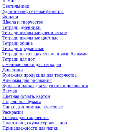
Лампы
Светильники
Удлинители, сетевые фильтры
Фонари
Школа и творчество
Тетради, дневники
Тетради школьные ученические
Тетради школьные цветные
Тетради общие
Тетради предметные
Тетради на кольцах со сменными блоками
Тетради для нот
Сменные блоки для тетрадей
Дневники
Бумажная продукция для творчества
Альбомы для рисования
Бумага и папки для черчения и рисования
Ватман
Цветная бумага, картон
Поделочная бумага
Папки, дипломные, курсовые
Раскраски
Товары для творчества
Пластилин, скульптурная глина
Принадлежности для лепки