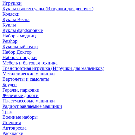
Игрушки
Куклы и аксессуары (Игрушки для девочек)
Коляски
Куклы Весна
Куклы
Куклы фарфоровые
Наборы модниц
Petshop
Кукольный театр
Набор Доктор
Наборы посудки
Мебель и бытовая техника
Транспортная игрушка (Игрушки для мальчиков)
Металлические машинки
Вертолеты и самолеты
Брудер
Гаражи, парковки
Железные дороги
Пластмассовые машинки
Радиоуправляемые машинки
Трэк
Военные наборы
Инерция
Автокресла
Раскраски