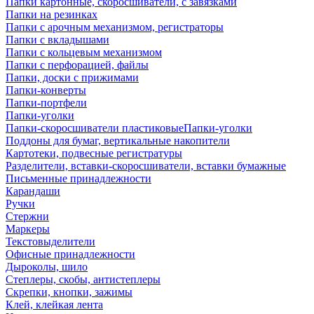
Папки картонные, скоросшиватели, с завязками
Папки на резинках
Папки с арочным механизмом, регистраторы
Папки с вкладышами
Папки с кольцевым механизмом
Папки с перфорацией, файлы
Папки, доски с прижимами
Папки-конверты
Папки-портфели
Папки-уголки
Папки-скоросшиватели пластиковыеПапки-уголки
Поддоны для бумаг, вертикальные накопители
Картотеки, подвесные регистратуры
Разделители, вставки-скоросшиватели, вставки бумажные
Письменные принадлежности
Карандаши
Ручки
Стержни
Маркеры
Текстовыделители
Офисные принадлежности
Дыроколы, шило
Степлеры, скобы, антистеплеры
Скрепки, кнопки, зажимы
Клей, клейкая лента