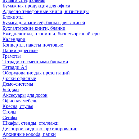
Бумага специальная
Бумажная продукция для офиса
Адресно-телефонные книги, визитницы
Блокноты
Бумага для записей, блоки для записей
Бухгалтерские книги, бланки
Ежедневники, планинги, бизнес-органайзеры
Календари
Конверты, пакеты почтовые
Папки адресные
Грамоты
Тетради со сменными блоками
Тетради А4
Оборудование для презентаций
Доски офисные
Демо-системы
Бейджи
Аксесуары для досок
Офисная мебель
Кресла, стулья
Столы
Сейфы
Шкафы, стенды, стеллажи
Делопроизводство, архивирование
Архивные короба, папки