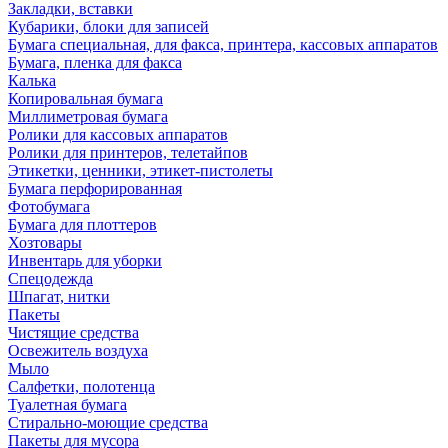
Закладки, вставки
Кубарики, блоки для записей
Бумага специальная, для факса, принтера, кассовых аппаратов
Бумага, пленка для факса
Калька
Копировальная бумага
Миллиметровая бумага
Ролики для кассовых аппаратов
Ролики для принтеров, телетайпов
Этикетки, ценники, этикет-пистолеты
Бумага перфорированная
Фотобумага
Бумага для плоттеров
Хозтовары
Инвентарь для уборки
Спецодежда
Шпагат, нитки
Пакеты
Чистящие средства
Освежитель воздуха
Мыло
Салфетки, полотенца
Туалетная бумага
Стирально-моющие средства
Пакеты для мусора