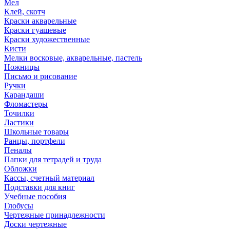
Мел
Клей, скотч
Краски акварельные
Краски гуашевые
Краски художественные
Кисти
Мелки восковые, акварельные, пастель
Ножницы
Письмо и рисование
Ручки
Карандаши
Фломастеры
Точилки
Ластики
Школьные товары
Ранцы, портфели
Пеналы
Папки для тетрадей и труда
Обложки
Кассы, счетный материал
Подставки для книг
Учебные пособия
Глобусы
Чертежные принадлежности
Доски чертежные