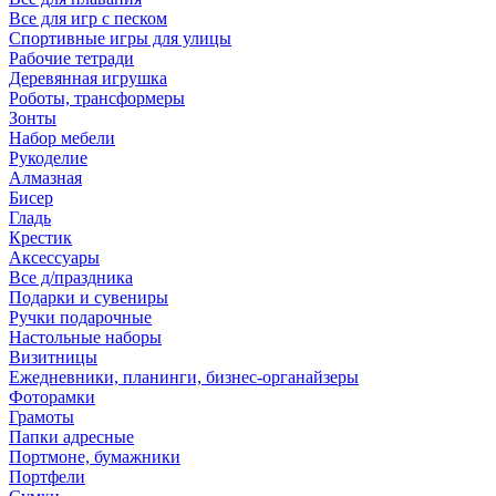
Все для игр с песком
Спортивные игры для улицы
Рабочие тетради
Деревянная игрушка
Роботы, трансформеры
Зонты
Набор мебели
Рукоделие
Алмазная
Бисер
Гладь
Крестик
Аксессуары
Все д/праздника
Подарки и сувениры
Ручки подарочные
Настольные наборы
Визитницы
Ежедневники, планинги, бизнес-органайзеры
Фоторамки
Грамоты
Папки адресные
Портмоне, бумажники
Портфели