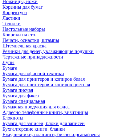
Ножницы, ножи
Корзины для бумаг
Корректура
Ластики
Точилки
Настольные наборы
Коврики на стол
Печати, оснастки, штампы
Штемпельная краска
Резинки для денег, увлажняющие подушки
Чертежные принадлежности
Лупы
Бумага
Бумага для офисной техники
Бумага для принтеров и копиров белая
Бумага для принтеров и копиров цветная
Бумага писчая
Бумага для факса
Бумага специальная
Бумажная продукция для офиса
Адресно-телефонные книги, визитницы
Блокноты
Бумага для записей, блоки для записей
Бухгалтерские книги, бланки
Ежедневники, планинги, бизнес-органайзеры