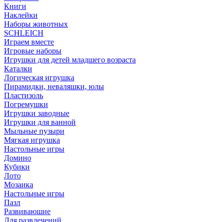
Книги
Наклейки
Наборы животных
SCHLEICH
Играем вместе
Игровые наборы
Игрушки для детей младшего возраста
Каталки
Логическая игрушка
Пирамидки, неваляшки, юлы
Пластизоль
Погремушки
Игрушки заводные
Игрушки для ванной
Мыльные пузыри
Мягкая игрушка
Настольные игры
Домино
Кубики
Лото
Мозаика
Настольные игры
Пазл
Развиваюшие
Для развлечений