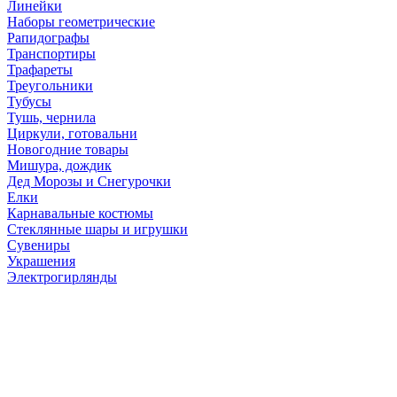
Линейки
Наборы геометрические
Рапидографы
Транспортиры
Трафареты
Треугольники
Тубусы
Тушь, чернила
Циркули, готовальни
Новогодние товары
Мишура, дождик
Дед Морозы и Снегурочки
Елки
Карнавальные костюмы
Стеклянные шары и игрушки
Сувениры
Украшения
Электрогирлянды