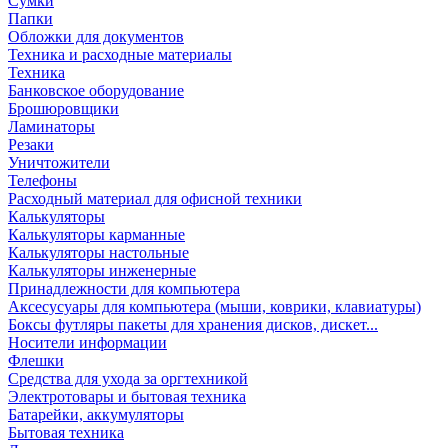
Сумки
Папки
Обложки для документов
Техника и расходные материалы
Техника
Банковское оборудование
Брошюровщики
Ламинаторы
Резаки
Уничтожители
Телефоны
Расходный материал для офисной техники
Калькуляторы
Калькуляторы карманные
Калькуляторы настольные
Калькуляторы инженерные
Принадлежности для компьютера
Аксесусуары для компьютера (мыши, коврики, клавиатуры)
Боксы футляры пакеты для хранения дисков, дискет...
Носители информации
Флешки
Средства для ухода за оргтехникой
Электротовары и бытовая техника
Батарейки, аккумуляторы
Бытовая техника