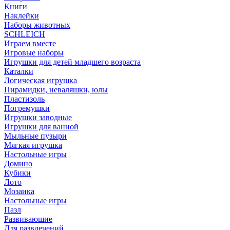
Книги
Наклейки
Наборы животных
SCHLEICH
Играем вместе
Игровые наборы
Игрушки для детей младшего возраста
Каталки
Логическая игрушка
Пирамидки, неваляшки, юлы
Пластизоль
Погремушки
Игрушки заводные
Игрушки для ванной
Мыльные пузыри
Мягкая игрушка
Настольные игры
Домино
Кубики
Лото
Мозаика
Настольные игры
Пазл
Развиваюшие
Для развлечений