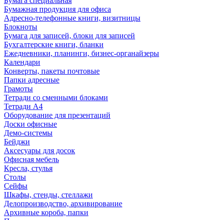
Бумага специальная
Бумажная продукция для офиса
Адресно-телефонные книги, визитницы
Блокноты
Бумага для записей, блоки для записей
Бухгалтерские книги, бланки
Ежедневники, планинги, бизнес-органайзеры
Календари
Конверты, пакеты почтовые
Папки адресные
Грамоты
Тетради со сменными блоками
Тетради А4
Оборудование для презентаций
Доски офисные
Демо-системы
Бейджи
Аксесуары для досок
Офисная мебель
Кресла, стулья
Столы
Сейфы
Шкафы, стенды, стеллажи
Делопроизводство, архивирование
Архивные короба, папки