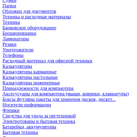
Сумки
Папки
Обложки для документов
Техника и расходные материалы
Техника
Банковское оборудование
Брошюровщики
Ламинаторы
Резаки
Уничтожители
Телефоны
Расходный материал для офисной техники
Калькуляторы
Калькуляторы карманные
Калькуляторы настольные
Калькуляторы инженерные
Принадлежности для компьютера
Аксесусуары для компьютера (мыши, коврики, клавиатуры)
Боксы футляры пакеты для хранения дисков, дискет...
Носители информации
Флешки
Средства для ухода за оргтехникой
Электротовары и бытовая техника
Батарейки, аккумуляторы
Бытовая техника