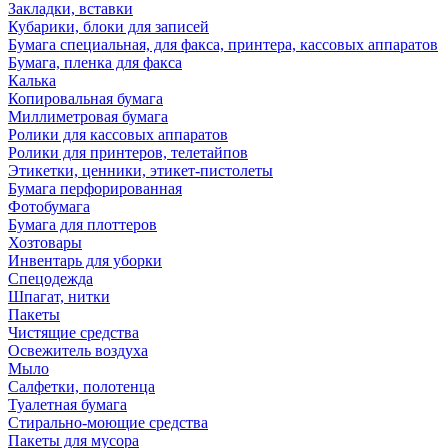
Закладки, вставки
Кубарики, блоки для записей
Бумага специальная, для факса, принтера, кассовых аппаратов
Бумага, пленка для факса
Калька
Копировальная бумага
Миллиметровая бумага
Ролики для кассовых аппаратов
Ролики для принтеров, телетайпов
Этикетки, ценники, этикет-пистолеты
Бумага перфорированная
Фотобумага
Бумага для плоттеров
Хозтовары
Инвентарь для уборки
Спецодежда
Шпагат, нитки
Пакеты
Чистящие средства
Освежитель воздуха
Мыло
Салфетки, полотенца
Туалетная бумага
Стирально-моющие средства
Пакеты для мусора