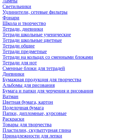
Лампы
Светильники
Удлинители, сетевые фильтры
Фонари
Школа и творчество
Тетради, дневники
Тетради школьные ученические
Тетради школьные цветные
Тетради общие
Тетради предметные
Тетради на кольцах со сменными блоками
Тетради для нот
Сменные блоки для тетрадей
Дневники
Бумажная продукция для творчества
Альбомы для рисования
Бумага и папки для черчения и рисования
Ватман
Цветная бумага, картон
Поделочная бумага
Папки, дипломные, курсовые
Раскраски
Товары для творчества
Пластилин, скульптурная глина
Принадлежности для лепки