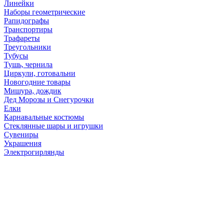
Линейки
Наборы геометрические
Рапидографы
Транспортиры
Трафареты
Треугольники
Тубусы
Тушь, чернила
Циркули, готовальни
Новогодние товары
Мишура, дождик
Дед Морозы и Снегурочки
Елки
Карнавальные костюмы
Стеклянные шары и игрушки
Сувениры
Украшения
Электрогирлянды