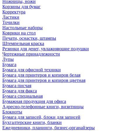
Ножницы, ножи
Корзины для бумаг
Корректура
Ластики
Точилки
Настольные наборы
Коврики на стол
Печати, оснастки, штампы
Штемпельная краска
Резинки для денег, увлажняющие подушки
Чертежные принадлежности
Лупы
Бумага
Бумага для офисной техники
Бумага для принтеров и копиров белая
Бумага для принтеров и копиров цветная
Бумага писчая
Бумага для факса
Бумага специальная
Бумажная продукция для офиса
Адресно-телефонные книги, визитницы
Блокноты
Бумага для записей, блоки для записей
Бухгалтерские книги, бланки
Ежедневники, планинги, бизнес-органайзеры