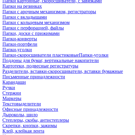
Папки картонные, скоросшиватели, с завязками
Папки на резинках
Папки с арочным механизмом, регистраторы
Папки с вкладышами
Папки с кольцевым механизмом
Папки с перфорацией, файлы
Папки, доски с прижимами
Папки-конверты
Папки-портфели
Папки-уголки
Папки-скоросшиватели пластиковыеПапки-уголки
Поддоны для бумаг, вертикальные накопители
Картотеки, подвесные регистратуры
Разделители, вставки-скоросшиватели, вставки бумажные
Письменные принадлежности
Карандаши
Ручки
Стержни
Маркеры
Текстовыделители
Офисные принадлежности
Дыроколы, шило
Степлеры, скобы, антистеплеры
Скрепки, кнопки, зажимы
Клей, клейкая лента