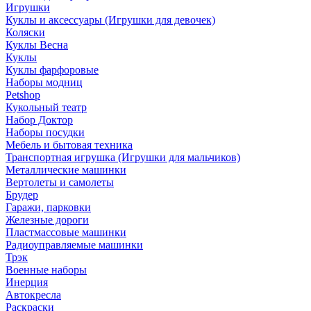
Игрушки
Куклы и аксессуары (Игрушки для девочек)
Коляски
Куклы Весна
Куклы
Куклы фарфоровые
Наборы модниц
Petshop
Кукольный театр
Набор Доктор
Наборы посудки
Мебель и бытовая техника
Транспортная игрушка (Игрушки для мальчиков)
Металлические машинки
Вертолеты и самолеты
Брудер
Гаражи, парковки
Железные дороги
Пластмассовые машинки
Радиоуправляемые машинки
Трэк
Военные наборы
Инерция
Автокресла
Раскраски