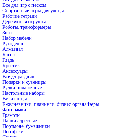
Все для игр с песком
Спортивные игры для улицы
Рабочие тетради
Деревянная игрушка
Роботы, трансформеры
Зонты
Набор мебели
Рукоделие
Алмазная
Бисер
Гладь
Крестик
Аксессуары
Все д/праздника
Подарки и сувениры
Ручки подарочные
Настольные наборы
Визитницы
Ежедневники, планинги, бизнес-органайзеры
Фоторамки
Грамоты
Папки адресные
Портмоне, бумажники
Портфели