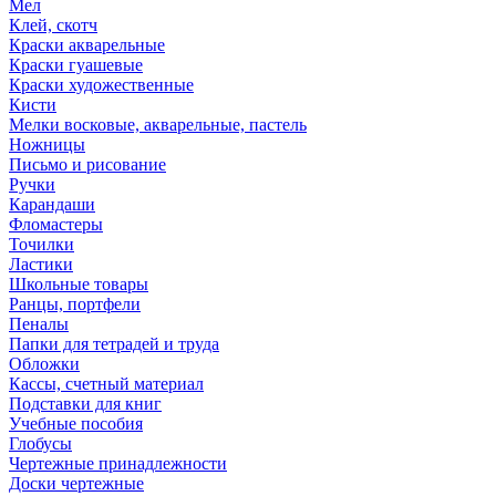
Мел
Клей, скотч
Краски акварельные
Краски гуашевые
Краски художественные
Кисти
Мелки восковые, акварельные, пастель
Ножницы
Письмо и рисование
Ручки
Карандаши
Фломастеры
Точилки
Ластики
Школьные товары
Ранцы, портфели
Пеналы
Папки для тетрадей и труда
Обложки
Кассы, счетный материал
Подставки для книг
Учебные пособия
Глобусы
Чертежные принадлежности
Доски чертежные