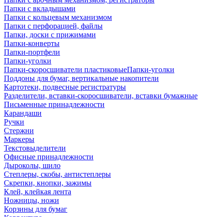
Папки с вкладышами
Папки с кольцевым механизмом
Папки с перфорацией, файлы
Папки, доски с прижимами
Папки-конверты
Папки-портфели
Папки-уголки
Папки-скоросшиватели пластиковыеПапки-уголки
Поддоны для бумаг, вертикальные накопители
Картотеки, подвесные регистратуры
Разделители, вставки-скоросшиватели, вставки бумажные
Письменные принадлежности
Карандаши
Ручки
Стержни
Маркеры
Текстовыделители
Офисные принадлежности
Дыроколы, шило
Степлеры, скобы, антистеплеры
Скрепки, кнопки, зажимы
Клей, клейкая лента
Ножницы, ножи
Корзины для бумаг