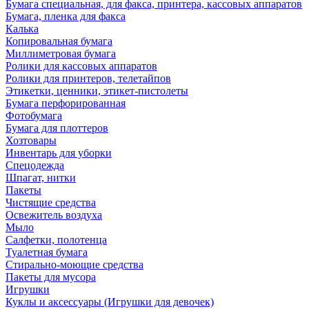
Бумага специальная, для факса, принтера, кассовых аппаратов
Бумага, пленка для факса
Калька
Копировальная бумага
Миллиметровая бумага
Ролики для кассовых аппаратов
Ролики для принтеров, телетайпов
Этикетки, ценники, этикет-пистолеты
Бумага перфорированная
Фотобумага
Бумага для плоттеров
Хозтовары
Инвентарь для уборки
Спецодежда
Шпагат, нитки
Пакеты
Чистящие средства
Освежитель воздуха
Мыло
Салфетки, полотенца
Туалетная бумага
Стирально-моющие средства
Пакеты для мусора
Игрушки
Куклы и аксессуары (Игрушки для девочек)