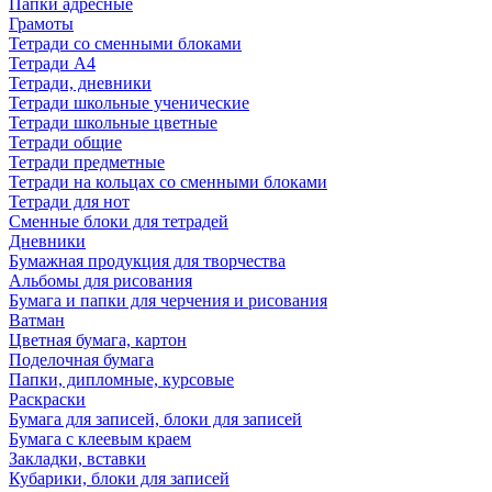
Папки адресные
Грамоты
Тетради со сменными блоками
Тетради А4
Тетради, дневники
Тетради школьные ученические
Тетради школьные цветные
Тетради общие
Тетради предметные
Тетради на кольцах со сменными блоками
Тетради для нот
Сменные блоки для тетрадей
Дневники
Бумажная продукция для творчества
Альбомы для рисования
Бумага и папки для черчения и рисования
Ватман
Цветная бумага, картон
Поделочная бумага
Папки, дипломные, курсовые
Раскраски
Бумага для записей, блоки для записей
Бумага с клеевым краем
Закладки, вставки
Кубарики, блоки для записей