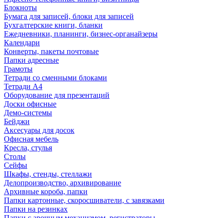
Блокноты
Бумага для записей, блоки для записей
Бухгалтерские книги, бланки
Ежедневники, планинги, бизнес-органайзеры
Календари
Конверты, пакеты почтовые
Папки адресные
Грамоты
Тетради со сменными блоками
Тетради А4
Оборудование для презентаций
Доски офисные
Демо-системы
Бейджи
Аксесуары для досок
Офисная мебель
Кресла, стулья
Столы
Сейфы
Шкафы, стенды, стеллажи
Делопроизводство, архивирование
Архивные короба, папки
Папки картонные, скоросшиватели, с завязками
Папки на резинках
Папки с арочным механизмом, регистраторы