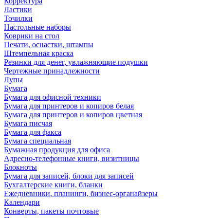
Корректура
Ластики
Точилки
Настольные наборы
Коврики на стол
Печати, оснастки, штампы
Штемпельная краска
Резинки для денег, увлажняющие подушки
Чертежные принадлежности
Лупы
Бумага
Бумага для офисной техники
Бумага для принтеров и копиров белая
Бумага для принтеров и копиров цветная
Бумага писчая
Бумага для факса
Бумага специальная
Бумажная продукция для офиса
Адресно-телефонные книги, визитницы
Блокноты
Бумага для записей, блоки для записей
Бухгалтерские книги, бланки
Ежедневники, планинги, бизнес-органайзеры
Календари
Конверты, пакеты почтовые