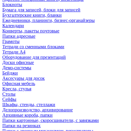
Блокноты
Бумага для записей, блоки для записей
Бухгалтерские книги, бланки
Ежедневники, планинги, бизнес-органайзеры
Календари
Конверты, пакеты почтовые
Папки адресные
Грамоты
Тетради со сменными блоками
Тетради А4
Оборудование для презентаций
Доски офисные
Демо-системы
Бейджи
Аксесуары для досок
Офисная мебель
Кресла, стулья
Столы
Сейфы
Шкафы, стенды, стеллажи
Делопроизводство, архивирование
Архивные короба, папки
Папки картонные, скоросшиватели, с завязками
Папки на резинках
Папки с арочным механизмом, регистраторы