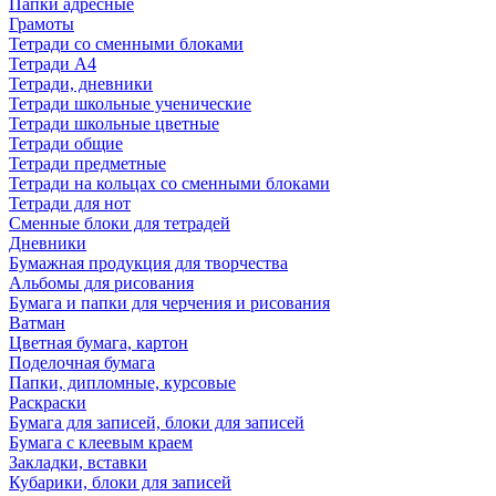
Папки адресные
Грамоты
Тетради со сменными блоками
Тетради А4
Тетради, дневники
Тетради школьные ученические
Тетради школьные цветные
Тетради общие
Тетради предметные
Тетради на кольцах со сменными блоками
Тетради для нот
Сменные блоки для тетрадей
Дневники
Бумажная продукция для творчества
Альбомы для рисования
Бумага и папки для черчения и рисования
Ватман
Цветная бумага, картон
Поделочная бумага
Папки, дипломные, курсовые
Раскраски
Бумага для записей, блоки для записей
Бумага с клеевым краем
Закладки, вставки
Кубарики, блоки для записей