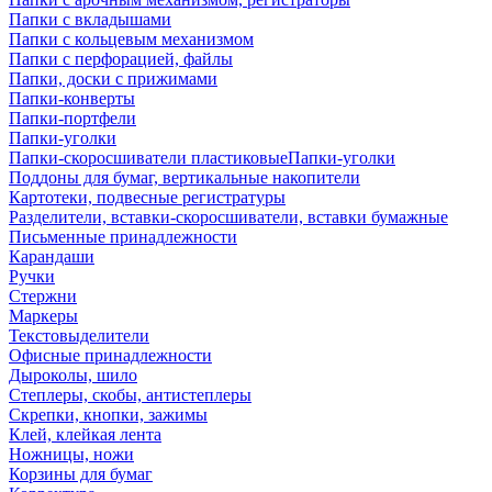
Папки с вкладышами
Папки с кольцевым механизмом
Папки с перфорацией, файлы
Папки, доски с прижимами
Папки-конверты
Папки-портфели
Папки-уголки
Папки-скоросшиватели пластиковыеПапки-уголки
Поддоны для бумаг, вертикальные накопители
Картотеки, подвесные регистратуры
Разделители, вставки-скоросшиватели, вставки бумажные
Письменные принадлежности
Карандаши
Ручки
Стержни
Маркеры
Текстовыделители
Офисные принадлежности
Дыроколы, шило
Степлеры, скобы, антистеплеры
Скрепки, кнопки, зажимы
Клей, клейкая лента
Ножницы, ножи
Корзины для бумаг