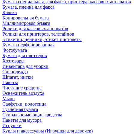
Бумага специальная, для факса, принтера, кассовых аппаратов
Бумага, пленка для факса
Калька
Копировальная бумага
Миллиметровая бумага
Ролики для кассовых аппаратов
Ролики для принтеров, телетайпов
Этикетки, ценники, этикет-пистолеты
Бумага перфорированная
Фотобумага
Бумага для плоттеров
Хозтовары
Инвентарь для уборки
Спецодежда
Шпагат, нитки
Пакеты
Чистящие средства
Освежитель воздуха
Мыло
Салфетки, полотенца
Туалетная бумага
Стирально-моющие средства
Пакеты для мусора
Игрушки
Куклы и аксессуары (Игрушки для девочек)