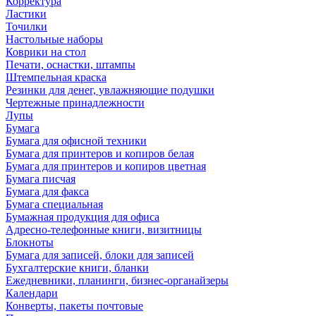
Корректура
Ластики
Точилки
Настольные наборы
Коврики на стол
Печати, оснастки, штампы
Штемпельная краска
Резинки для денег, увлажняющие подушки
Чертежные принадлежности
Лупы
Бумага
Бумага для офисной техники
Бумага для принтеров и копиров белая
Бумага для принтеров и копиров цветная
Бумага писчая
Бумага для факса
Бумага специальная
Бумажная продукция для офиса
Адресно-телефонные книги, визитницы
Блокноты
Бумага для записей, блоки для записей
Бухгалтерские книги, бланки
Ежедневники, планинги, бизнес-органайзеры
Календари
Конверты, пакеты почтовые