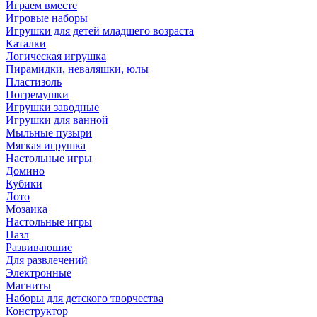
Играем вместе
Игровые наборы
Игрушки для детей младшего возраста
Каталки
Логическая игрушка
Пирамидки, неваляшки, юлы
Пластизоль
Погремушки
Игрушки заводные
Игрушки для ванной
Мыльные пузыри
Мягкая игрушка
Настольные игры
Домино
Кубики
Лото
Мозаика
Настольные игры
Пазл
Развиваюшие
Для развлечений
Электронные
Магниты
Наборы для детского творчества
Конструктор