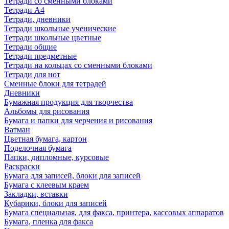
Тетради со сменными блоками
Тетради А4
Тетради, дневники
Тетради школьные ученические
Тетради школьные цветные
Тетради общие
Тетради предметные
Тетради на кольцах со сменными блоками
Тетради для нот
Сменные блоки для тетрадей
Дневники
Бумажная продукция для творчества
Альбомы для рисования
Бумага и папки для черчения и рисования
Ватман
Цветная бумага, картон
Поделочная бумага
Папки, дипломные, курсовые
Раскраски
Бумага для записей, блоки для записей
Бумага с клеевым краем
Закладки, вставки
Кубарики, блоки для записей
Бумага специальная, для факса, принтера, кассовых аппаратов
Бумага, пленка для факса