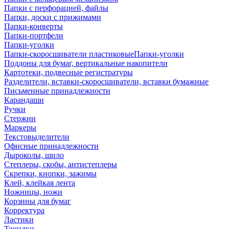
Папки с перфорацией, файлы
Папки, доски с прижимами
Папки-конверты
Папки-портфели
Папки-уголки
Папки-скоросшиватели пластиковыеПапки-уголки
Поддоны для бумаг, вертикальные накопители
Картотеки, подвесные регистратуры
Разделители, вставки-скоросшиватели, вставки бумажные
Письменные принадлежности
Карандаши
Ручки
Стержни
Маркеры
Текстовыделители
Офисные принадлежности
Дыроколы, шило
Степлеры, скобы, антистеплеры
Скрепки, кнопки, зажимы
Клей, клейкая лента
Ножницы, ножи
Корзины для бумаг
Корректура
Ластики
Точилки