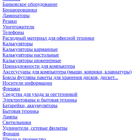
Банковское оборудование
Брошюровщики
Ламинаторы
Резаки
Уничтожители
Телефоны
Расходный материал для офисной техники
Калькуляторы
Калькуляторы карманные
Калькуляторы настольные
Калькуляторы инженерные
Принадлежности для компьютера
Аксесусуары для компьютера (мыши, коврики, клавиатуры)
Боксы футляры пакеты для хранения дисков, дискет...
Носители информации
Флешки
Средства для ухода за оргтехникой
Электротовары и бытовая техника
Батарейки, аккумуляторы
Бытовая техника
Лампы
Светильники
Удлинители, сетевые фильтры
Фонари
Школа и творчество