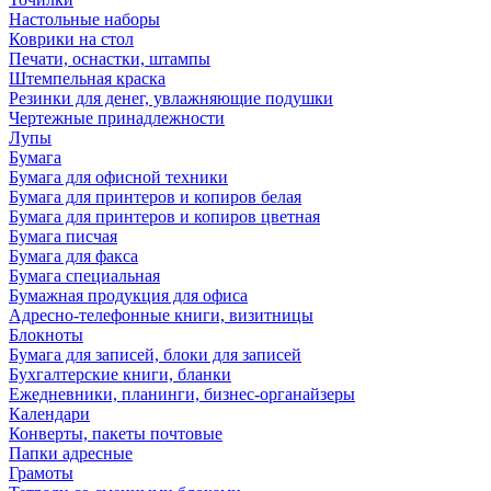
Настольные наборы
Коврики на стол
Печати, оснастки, штампы
Штемпельная краска
Резинки для денег, увлажняющие подушки
Чертежные принадлежности
Лупы
Бумага
Бумага для офисной техники
Бумага для принтеров и копиров белая
Бумага для принтеров и копиров цветная
Бумага писчая
Бумага для факса
Бумага специальная
Бумажная продукция для офиса
Адресно-телефонные книги, визитницы
Блокноты
Бумага для записей, блоки для записей
Бухгалтерские книги, бланки
Ежедневники, планинги, бизнес-органайзеры
Календари
Конверты, пакеты почтовые
Папки адресные
Грамоты