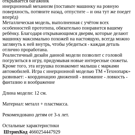
открывается багажник
инерционный механизм (поставьте машинку на ровную
поверхность, потяните назад, отпустите – и она тут же поедет
вперёд)
Металлическая модель, выполненная с учётом всех
особенностей прототипа, обязательно понравится вашему
ребёнку. Благодаря открывающимся дверям, которые делают
машинку максимально похожей на настоящую, всегда можно
заглянуть к ней внутрь, чтобы убедиться - каждая деталь
отлично проработана.
Реалистичный дизайн данной модели позволит с головой
погрузиться в игру, придумывая новые интересные сюжеты.
Кроме того, эта игрушка познакомит малыша с марками
автомобилей. Игра с инерционной моделью ТМ «Технопарк»
развивает: - координацию движений - внимание - ловкость -
фантазию и воображение
Длина модели: 12 см.
Материал: металл + пластмасса.
Рекомендовано детям от 3-х лет.
Остальные характеристики
ШтрихКод
4660254447929