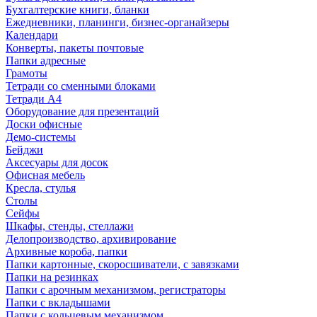
Бухгалтерские книги, бланки
Ежедневники, планинги, бизнес-органайзеры
Календари
Конверты, пакеты почтовые
Папки адресные
Грамоты
Тетради со сменными блоками
Тетради А4
Оборудование для презентаций
Доски офисные
Демо-системы
Бейджи
Аксесуары для досок
Офисная мебель
Кресла, стулья
Столы
Сейфы
Шкафы, стенды, стеллажи
Делопроизводство, архивирование
Архивные короба, папки
Папки картонные, скоросшиватели, с завязками
Папки на резинках
Папки с арочным механизмом, регистраторы
Папки с вкладышами
Папки с кольцевым механизмом