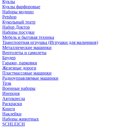
Куклы
Куклы фарфоровые
Наборы модниц
Petshop
Кукольный театр
Набор Доктор
Наборы посудки
Мебель и бытовая техника
Транспортная игрушка (Игрушки для мальчиков)
Металлические машинки
Вертолеты и самолеты
Брудер
Гаражи, парковки
Железные дороги
Пластмассовые машинки
Радиоуправляемые машинки
Трэк
Военные наборы
Инерция
Автокресла
Раскраски
Книги
Наклейки
Наборы животных
SCHLEICH