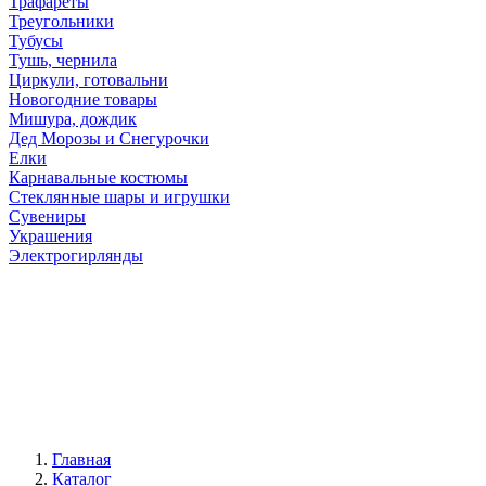
Трафареты
Треугольники
Тубусы
Тушь, чернила
Циркули, готовальни
Новогодние товары
Мишура, дождик
Дед Морозы и Снегурочки
Елки
Карнавальные костюмы
Стеклянные шары и игрушки
Сувениры
Украшения
Электрогирлянды
Главная
Каталог