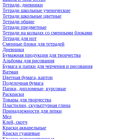
Тетради, дневники
Тетради школьные ученические
Тетради школьные цветные
Тетради общие
Тетради предметные
Тетради на кольцах со сменными блоками
Тетради для нот
Сменные блоки для тетрадей
Дневники
Бумажная продукция для творчества
Альбомы для рисования
Бумага и папки для черчения и рисования
Ватман
Цветная бумага, картон
Поделочная бумага
Папки, дипломные, курсовые
Раскраски
Товары для творчества
Пластилин, скульптурная глина
Принадлежности для лепки
Мел
Клей, скотч
Краски акварельные
Краски гуашевые
Краски художественные