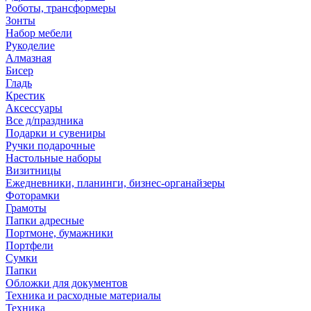
Роботы, трансформеры
Зонты
Набор мебели
Рукоделие
Алмазная
Бисер
Гладь
Крестик
Аксессуары
Все д/праздника
Подарки и сувениры
Ручки подарочные
Настольные наборы
Визитницы
Ежедневники, планинги, бизнес-органайзеры
Фоторамки
Грамоты
Папки адресные
Портмоне, бумажники
Портфели
Сумки
Папки
Обложки для документов
Техника и расходные материалы
Техника