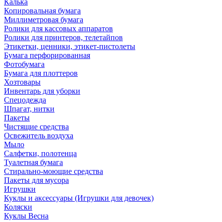
Калька
Копировальная бумага
Миллиметровая бумага
Ролики для кассовых аппаратов
Ролики для принтеров, телетайпов
Этикетки, ценники, этикет-пистолеты
Бумага перфорированная
Фотобумага
Бумага для плоттеров
Хозтовары
Инвентарь для уборки
Спецодежда
Шпагат, нитки
Пакеты
Чистящие средства
Освежитель воздуха
Мыло
Салфетки, полотенца
Туалетная бумага
Стирально-моющие средства
Пакеты для мусора
Игрушки
Куклы и аксессуары (Игрушки для девочек)
Коляски
Куклы Весна