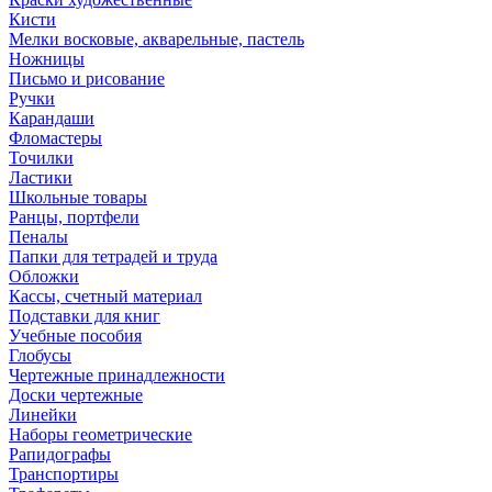
Кисти
Мелки восковые, акварельные, пастель
Ножницы
Письмо и рисование
Ручки
Карандаши
Фломастеры
Точилки
Ластики
Школьные товары
Ранцы, портфели
Пеналы
Папки для тетрадей и труда
Обложки
Кассы, счетный материал
Подставки для книг
Учебные пособия
Глобусы
Чертежные принадлежности
Доски чертежные
Линейки
Наборы геометрические
Рапидографы
Транспортиры