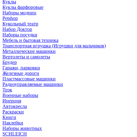
Куклы
Куклы фарфоровые
Наборы модниц
Petshop
Кукольный театр
Набор Доктор
Наборы посудки
Мебель и бытовая техника
Транспортная игрушка (Игрушки для мальчиков)
Металлические машинки
Вертолеты и самолеты
Брудер
Гаражи, парковки
Железные дороги
Пластмассовые машинки
Радиоуправляемые машинки
Трэк
Военные наборы
Инерция
Автокресла
Раскраски
Книги
Наклейки
Наборы животных
SCHLEICH