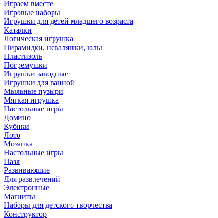
Играем вместе
Игровые наборы
Игрушки для детей младшего возраста
Каталки
Логическая игрушка
Пирамидки, неваляшки, юлы
Пластизоль
Погремушки
Игрушки заводные
Игрушки для ванной
Мыльные пузыри
Мягкая игрушка
Настольные игры
Домино
Кубики
Лото
Мозаика
Настольные игры
Пазл
Развиваюшие
Для развлечений
Электронные
Магниты
Наборы для детского творчества
Конструктор