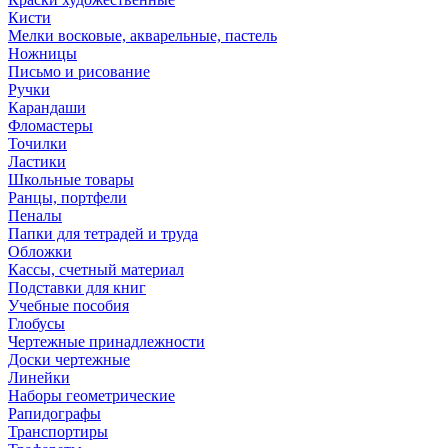
Кисти
Мелки восковые, акварельные, пастель
Ножницы
Письмо и рисование
Ручки
Карандаши
Фломастеры
Точилки
Ластики
Школьные товары
Ранцы, портфели
Пеналы
Папки для тетрадей и труда
Обложки
Кассы, счетный материал
Подставки для книг
Учебные пособия
Глобусы
Чертежные принадлежности
Доски чертежные
Линейки
Наборы геометрические
Рапидографы
Транспортиры