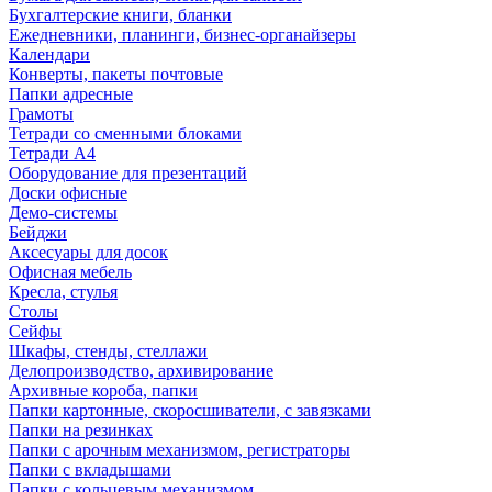
Бухгалтерские книги, бланки
Ежедневники, планинги, бизнес-органайзеры
Календари
Конверты, пакеты почтовые
Папки адресные
Грамоты
Тетради со сменными блоками
Тетради А4
Оборудование для презентаций
Доски офисные
Демо-системы
Бейджи
Аксесуары для досок
Офисная мебель
Кресла, стулья
Столы
Сейфы
Шкафы, стенды, стеллажи
Делопроизводство, архивирование
Архивные короба, папки
Папки картонные, скоросшиватели, с завязками
Папки на резинках
Папки с арочным механизмом, регистраторы
Папки с вкладышами
Папки с кольцевым механизмом