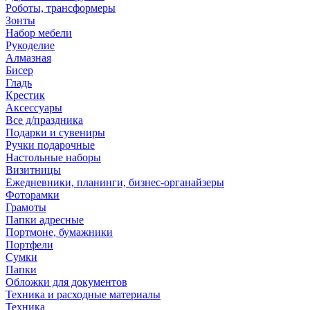
Роботы, трансформеры
Зонты
Набор мебели
Рукоделие
Алмазная
Бисер
Гладь
Крестик
Аксессуары
Все д/праздника
Подарки и сувениры
Ручки подарочные
Настольные наборы
Визитницы
Ежедневники, планинги, бизнес-органайзеры
Фоторамки
Грамоты
Папки адресные
Портмоне, бумажники
Портфели
Сумки
Папки
Обложки для документов
Техника и расходные материалы
Техника