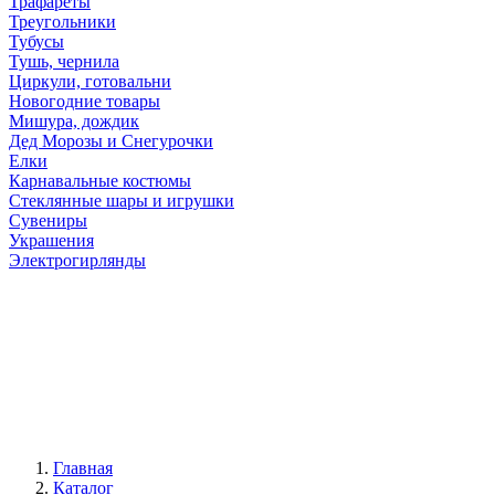
Трафареты
Треугольники
Тубусы
Тушь, чернила
Циркули, готовальни
Новогодние товары
Мишура, дождик
Дед Морозы и Снегурочки
Елки
Карнавальные костюмы
Стеклянные шары и игрушки
Сувениры
Украшения
Электрогирлянды
Главная
Каталог