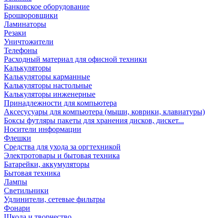
Банковское оборудование
Брошюровщики
Ламинаторы
Резаки
Уничтожители
Телефоны
Расходный материал для офисной техники
Калькуляторы
Калькуляторы карманные
Калькуляторы настольные
Калькуляторы инженерные
Принадлежности для компьютера
Аксесусуары для компьютера (мыши, коврики, клавиатуры)
Боксы футляры пакеты для хранения дисков, дискет...
Носители информации
Флешки
Средства для ухода за оргтехникой
Электротовары и бытовая техника
Батарейки, аккумуляторы
Бытовая техника
Лампы
Светильники
Удлинители, сетевые фильтры
Фонари
Школа и творчество