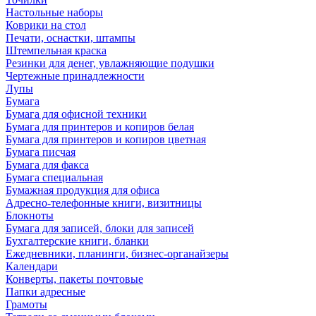
Настольные наборы
Коврики на стол
Печати, оснастки, штампы
Штемпельная краска
Резинки для денег, увлажняющие подушки
Чертежные принадлежности
Лупы
Бумага
Бумага для офисной техники
Бумага для принтеров и копиров белая
Бумага для принтеров и копиров цветная
Бумага писчая
Бумага для факса
Бумага специальная
Бумажная продукция для офиса
Адресно-телефонные книги, визитницы
Блокноты
Бумага для записей, блоки для записей
Бухгалтерские книги, бланки
Ежедневники, планинги, бизнес-органайзеры
Календари
Конверты, пакеты почтовые
Папки адресные
Грамоты