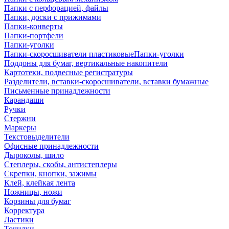
Папки с перфорацией, файлы
Папки, доски с прижимами
Папки-конверты
Папки-портфели
Папки-уголки
Папки-скоросшиватели пластиковыеПапки-уголки
Поддоны для бумаг, вертикальные накопители
Картотеки, подвесные регистратуры
Разделители, вставки-скоросшиватели, вставки бумажные
Письменные принадлежности
Карандаши
Ручки
Стержни
Маркеры
Текстовыделители
Офисные принадлежности
Дыроколы, шило
Степлеры, скобы, антистеплеры
Скрепки, кнопки, зажимы
Клей, клейкая лента
Ножницы, ножи
Корзины для бумаг
Корректура
Ластики
Точилки