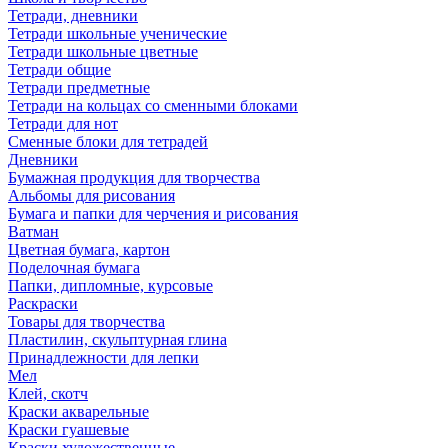
Тетради, дневники
Тетради школьные ученические
Тетради школьные цветные
Тетради общие
Тетради предметные
Тетради на кольцах со сменными блоками
Тетради для нот
Сменные блоки для тетрадей
Дневники
Бумажная продукция для творчества
Альбомы для рисования
Бумага и папки для черчения и рисования
Ватман
Цветная бумага, картон
Поделочная бумага
Папки, дипломные, курсовые
Раскраски
Товары для творчества
Пластилин, скульптурная глина
Принадлежности для лепки
Мел
Клей, скотч
Краски акварельные
Краски гуашевые
Краски художественные