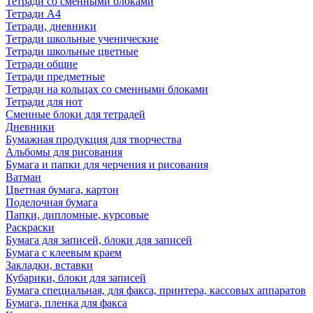
Тетради со сменными блоками
Тетради А4
Тетради, дневники
Тетради школьные ученические
Тетради школьные цветные
Тетради общие
Тетради предметные
Тетради на кольцах со сменными блоками
Тетради для нот
Сменные блоки для тетрадей
Дневники
Бумажная продукция для творчества
Альбомы для рисования
Бумага и папки для черчения и рисования
Ватман
Цветная бумага, картон
Поделочная бумага
Папки, дипломные, курсовые
Раскраски
Бумага для записей, блоки для записей
Бумага с клеевым краем
Закладки, вставки
Кубарики, блоки для записей
Бумага специальная, для факса, принтера, кассовых аппаратов
Бумага, пленка для факса