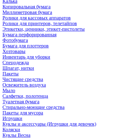
Калька
Копировальная бумага
Миллиметровая бумага
Ролики для кассовых аппаратов
Ролики для принтеров, телетайпов
Этикетки, ценники, этикет-пистолеты
Бумага перфорированная
Фотобумага
Бумага для плоттеров
Хозтовары
Инвентарь для уборки
Спецодежда
Шпагат, нитки
Пакеты
Чистящие средства
Освежитель воздуха
Мыло
Салфетки, полотенца
Туалетная бумага
Стирально-моющие средства
Пакеты для мусора
Игрушки
Куклы и аксессуары (Игрушки для девочек)
Коляски
Куклы Весна