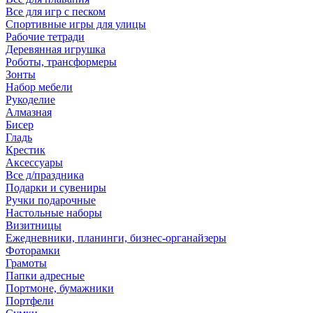
Все для игр с песком
Спортивные игры для улицы
Рабочие тетради
Деревянная игрушка
Роботы, трансформеры
Зонты
Набор мебели
Рукоделие
Алмазная
Бисер
Гладь
Крестик
Аксессуары
Все д/праздника
Подарки и сувениры
Ручки подарочные
Настольные наборы
Визитницы
Ежедневники, планинги, бизнес-органайзеры
Фоторамки
Грамоты
Папки адресные
Портмоне, бумажники
Портфели