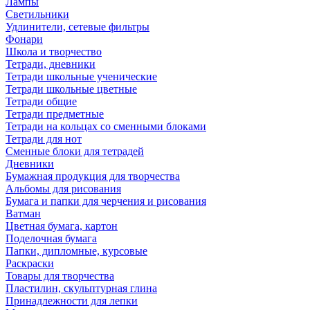
Лампы
Светильники
Удлинители, сетевые фильтры
Фонари
Школа и творчество
Тетради, дневники
Тетради школьные ученические
Тетради школьные цветные
Тетради общие
Тетради предметные
Тетради на кольцах со сменными блоками
Тетради для нот
Сменные блоки для тетрадей
Дневники
Бумажная продукция для творчества
Альбомы для рисования
Бумага и папки для черчения и рисования
Ватман
Цветная бумага, картон
Поделочная бумага
Папки, дипломные, курсовые
Раскраски
Товары для творчества
Пластилин, скульптурная глина
Принадлежности для лепки