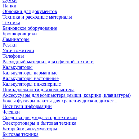
Сумки
Папки
Обложки для документов
Техника и расходные материалы
Техника
Банковское оборудование
Брошюровщики
Ламинаторы
Резаки
Уничтожители
Телефоны
Расходный материал для офисной техники
Калькуляторы
Калькуляторы карманные
Калькуляторы настольные
Калькуляторы инженерные
Принадлежности для компьютера
Аксесусуары для компьютера (мыши, коврики, клавиатуры)
Боксы футляры пакеты для хранения дисков, дискет...
Носители информации
Флешки
Средства для ухода за оргтехникой
Электротовары и бытовая техника
Батарейки, аккумуляторы
Бытовая техника