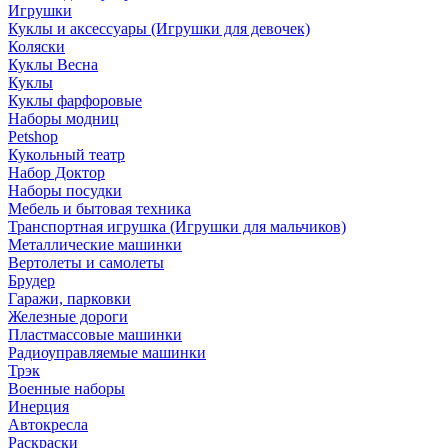
Игрушки
Куклы и аксессуары (Игрушки для девочек)
Коляски
Куклы Весна
Куклы
Куклы фарфоровые
Наборы модниц
Petshop
Кукольный театр
Набор Доктор
Наборы посудки
Мебель и бытовая техника
Транспортная игрушка (Игрушки для мальчиков)
Металлические машинки
Вертолеты и самолеты
Брудер
Гаражи, парковки
Железные дороги
Пластмассовые машинки
Радиоуправляемые машинки
Трэк
Военные наборы
Инерция
Автокресла
Раскраски