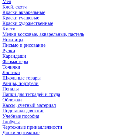
Мел
Клей, скотч
Краски акварельные
Краски гуашевые
Краски художественные
Кисти
Мелки восковые, акварельные, пастель
Ножницы
Письмо и рисование
Ручки
Карандаши
Фломастеры
Точилки
Ластики
Школьные товары
Ранцы, портфели
Пеналы
Папки для тетрадей и труда
Обложки
Кассы, счетный материал
Подставки для книг
Учебные пособия
Глобусы
Чертежные принадлежности
Доски чертежные