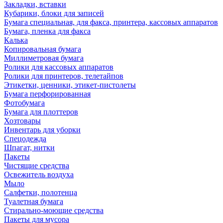
Закладки, вставки
Кубарики, блоки для записей
Бумага специальная, для факса, принтера, кассовых аппаратов
Бумага, пленка для факса
Калька
Копировальная бумага
Миллиметровая бумага
Ролики для кассовых аппаратов
Ролики для принтеров, телетайпов
Этикетки, ценники, этикет-пистолеты
Бумага перфорированная
Фотобумага
Бумага для плоттеров
Хозтовары
Инвентарь для уборки
Спецодежда
Шпагат, нитки
Пакеты
Чистящие средства
Освежитель воздуха
Мыло
Салфетки, полотенца
Туалетная бумага
Стирально-моющие средства
Пакеты для мусора