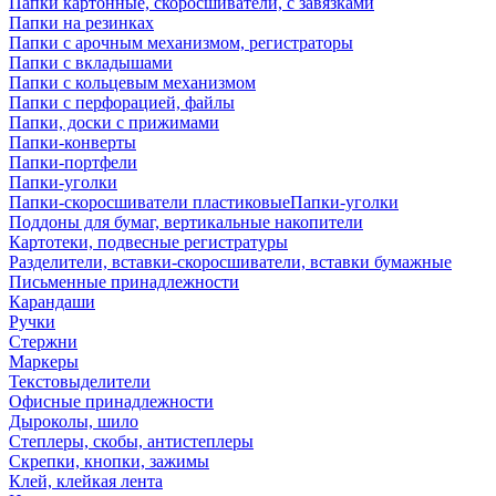
Папки картонные, скоросшиватели, с завязками
Папки на резинках
Папки с арочным механизмом, регистраторы
Папки с вкладышами
Папки с кольцевым механизмом
Папки с перфорацией, файлы
Папки, доски с прижимами
Папки-конверты
Папки-портфели
Папки-уголки
Папки-скоросшиватели пластиковыеПапки-уголки
Поддоны для бумаг, вертикальные накопители
Картотеки, подвесные регистратуры
Разделители, вставки-скоросшиватели, вставки бумажные
Письменные принадлежности
Карандаши
Ручки
Стержни
Маркеры
Текстовыделители
Офисные принадлежности
Дыроколы, шило
Степлеры, скобы, антистеплеры
Скрепки, кнопки, зажимы
Клей, клейкая лента