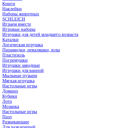
Книги
Наклейки
Наборы животных
SCHLEICH
Играем вместе
Игровые наборы
Игрушки для детей младшего возраста
Каталки
Логическая игрушка
Пирамидки, неваляшки, юлы
Пластизоль
Погремушки
Игрушки заводные
Игрушки для ванной
Мыльные пузыри
Мягкая игрушка
Настольные игры
Домино
Кубики
Лото
Мозаика
Настольные игры
Пазл
Развиваюшие
Для развлечений