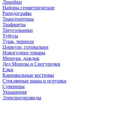
Линейки
Наборы геометрические
Рапидографы
Транспортиры
Трафареты
Треугольники
Тубусы
Тушь, чернила
Циркули, готовальни
Новогодние товары
Мишура, дождик
Дед Морозы и Снегурочки
Елки
Карнавальные костюмы
Стеклянные шары и игрушки
Сувениры
Украшения
Электрогирлянды