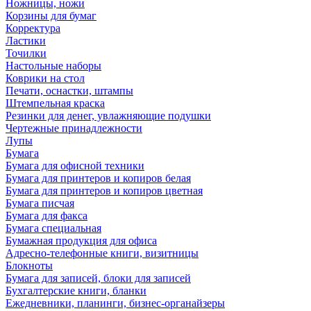
Ножницы, ножи
Корзины для бумаг
Корректура
Ластики
Точилки
Настольные наборы
Коврики на стол
Печати, оснастки, штампы
Штемпельная краска
Резинки для денег, увлажняющие подушки
Чертежные принадлежности
Лупы
Бумага
Бумага для офисной техники
Бумага для принтеров и копиров белая
Бумага для принтеров и копиров цветная
Бумага писчая
Бумага для факса
Бумага специальная
Бумажная продукция для офиса
Адресно-телефонные книги, визитницы
Блокноты
Бумага для записей, блоки для записей
Бухгалтерские книги, бланки
Ежедневники, планинги, бизнес-органайзеры