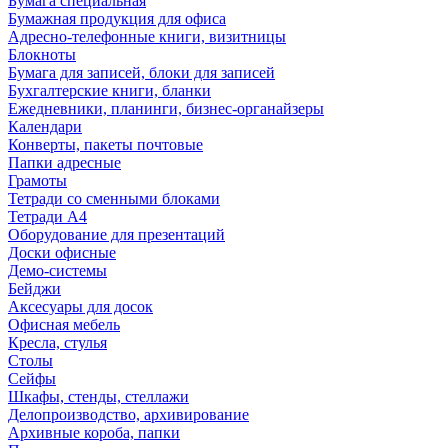
Бумага специальная
Бумажная продукция для офиса
Адресно-телефонные книги, визитницы
Блокноты
Бумага для записей, блоки для записей
Бухгалтерские книги, бланки
Ежедневники, планинги, бизнес-органайзеры
Календари
Конверты, пакеты почтовые
Папки адресные
Грамоты
Тетради со сменными блоками
Тетради А4
Оборудование для презентаций
Доски офисные
Демо-системы
Бейджи
Аксесуары для досок
Офисная мебель
Кресла, стулья
Столы
Сейфы
Шкафы, стенды, стеллажи
Делопроизводство, архивирование
Архивные короба, папки