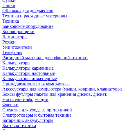
Сумки
Папки
Обложки для документов
Техника и расходные материалы
Техника
Банковское оборудование
Брошюровщики
Ламинаторы
Резаки
Уничтожители
Телефоны
Расходный материал для офисной техники
Калькуляторы
Калькуляторы карманные
Калькуляторы настольные
Калькуляторы инженерные
Принадлежности для компьютера
Аксесусуары для компьютера (мыши, коврики, клавиатуры)
Боксы футляры пакеты для хранения дисков, дискет...
Носители информации
Флешки
Средства для ухода за оргтехникой
Электротовары и бытовая техника
Батарейки, аккумуляторы
Бытовая техника