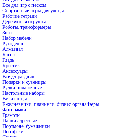
Все для игр с песком
Спортивные игры для улицы
Рабочие тетради
Деревянная игрушка
Роботы, трансформеры
Зонты
Набор мебели
Рукоделие
Алмазная
Бисер
Гладь
Крестик
Аксессуары
Все д/праздника
Подарки и сувениры
Ручки подарочные
Настольные наборы
Визитницы
Ежедневники, планинги, бизнес-органайзеры
Фоторамки
Грамоты
Папки адресные
Портмоне, бумажники
Портфели