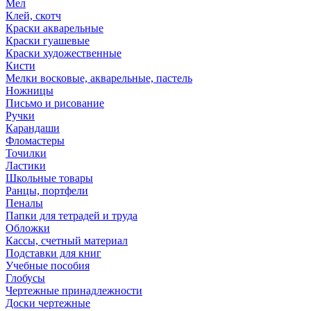
Мел
Клей, скотч
Краски акварельные
Краски гуашевые
Краски художественные
Кисти
Мелки восковые, акварельные, пастель
Ножницы
Письмо и рисование
Ручки
Карандаши
Фломастеры
Точилки
Ластики
Школьные товары
Ранцы, портфели
Пеналы
Папки для тетрадей и труда
Обложки
Кассы, счетный материал
Подставки для книг
Учебные пособия
Глобусы
Чертежные принадлежности
Доски чертежные