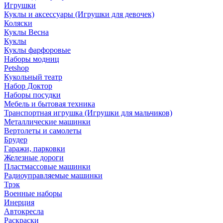
Игрушки
Куклы и аксессуары (Игрушки для девочек)
Коляски
Куклы Весна
Куклы
Куклы фарфоровые
Наборы модниц
Petshop
Кукольный театр
Набор Доктор
Наборы посудки
Мебель и бытовая техника
Транспортная игрушка (Игрушки для мальчиков)
Металлические машинки
Вертолеты и самолеты
Брудер
Гаражи, парковки
Железные дороги
Пластмассовые машинки
Радиоуправляемые машинки
Трэк
Военные наборы
Инерция
Автокресла
Раскраски