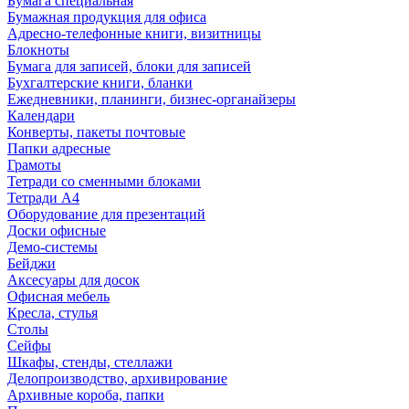
Бумага специальная
Бумажная продукция для офиса
Адресно-телефонные книги, визитницы
Блокноты
Бумага для записей, блоки для записей
Бухгалтерские книги, бланки
Ежедневники, планинги, бизнес-органайзеры
Календари
Конверты, пакеты почтовые
Папки адресные
Грамоты
Тетради со сменными блоками
Тетради А4
Оборудование для презентаций
Доски офисные
Демо-системы
Бейджи
Аксесуары для досок
Офисная мебель
Кресла, стулья
Столы
Сейфы
Шкафы, стенды, стеллажи
Делопроизводство, архивирование
Архивные короба, папки