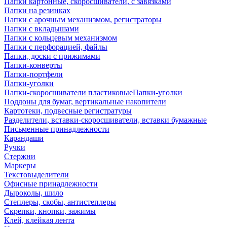
Папки картонные, скоросшиватели, с завязками
Папки на резинках
Папки с арочным механизмом, регистраторы
Папки с вкладышами
Папки с кольцевым механизмом
Папки с перфорацией, файлы
Папки, доски с прижимами
Папки-конверты
Папки-портфели
Папки-уголки
Папки-скоросшиватели пластиковыеПапки-уголки
Поддоны для бумаг, вертикальные накопители
Картотеки, подвесные регистратуры
Разделители, вставки-скоросшиватели, вставки бумажные
Письменные принадлежности
Карандаши
Ручки
Стержни
Маркеры
Текстовыделители
Офисные принадлежности
Дыроколы, шило
Степлеры, скобы, антистеплеры
Скрепки, кнопки, зажимы
Клей, клейкая лента