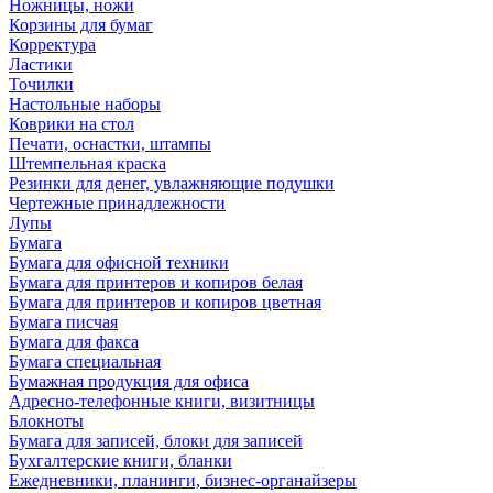
Ножницы, ножи
Корзины для бумаг
Корректура
Ластики
Точилки
Настольные наборы
Коврики на стол
Печати, оснастки, штампы
Штемпельная краска
Резинки для денег, увлажняющие подушки
Чертежные принадлежности
Лупы
Бумага
Бумага для офисной техники
Бумага для принтеров и копиров белая
Бумага для принтеров и копиров цветная
Бумага писчая
Бумага для факса
Бумага специальная
Бумажная продукция для офиса
Адресно-телефонные книги, визитницы
Блокноты
Бумага для записей, блоки для записей
Бухгалтерские книги, бланки
Ежедневники, планинги, бизнес-органайзеры