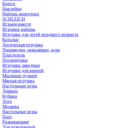
Книги
Наклейки
Наборы животных
SCHLEICH
Играем вместе
Игровые наборы
Игрушки для детей младшего возраста
Каталки
Логическая игрушка
Пирамидки, неваляшки, юлы
Пластизоль
Погремушки
Игрушки заводные
Игрушки для ванной
Мыльные пузыри
Мягкая игрушка
Настольные игры
Домино
Кубики
Лото
Мозаика
Настольные игры
Пазл
Развиваюшие
Для развлечений