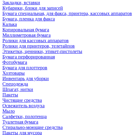
Закладки, вставки
Кубарики, блоки для записей
Бумага специальная, для факса, принтера, кассовых аппаратов
Бумага, пленка для факса
Калька
Копировальная бумага
Миллиметровая бумага
Ролики для кассовых аппаратов
Ролики для принтеров, телетайпов
Этикетки, ценники, этикет-пистолеты
Бумага перфорированная
Фотобумага
Бумага для плоттеров
Хозтовары
Инвентарь для уборки
Спецодежда
Шпагат, нитки
Пакеты
Чистящие средства
Освежитель воздуха
Мыло
Салфетки, полотенца
Туалетная бумага
Стирально-моющие средства
Пакеты для мусора