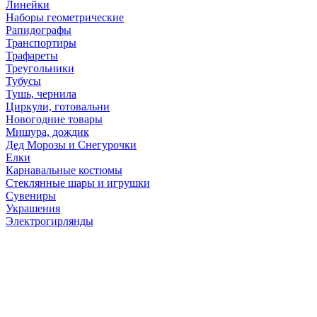
Линейки
Наборы геометрические
Рапидографы
Транспортиры
Трафареты
Треугольники
Тубусы
Тушь, чернила
Циркули, готовальни
Новогодние товары
Мишура, дождик
Дед Морозы и Снегурочки
Елки
Карнавальные костюмы
Стеклянные шары и игрушки
Сувениры
Украшения
Электрогирлянды