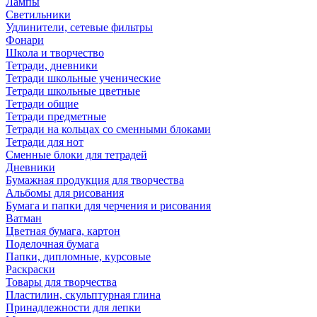
Лампы
Светильники
Удлинители, сетевые фильтры
Фонари
Школа и творчество
Тетради, дневники
Тетради школьные ученические
Тетради школьные цветные
Тетради общие
Тетради предметные
Тетради на кольцах со сменными блоками
Тетради для нот
Сменные блоки для тетрадей
Дневники
Бумажная продукция для творчества
Альбомы для рисования
Бумага и папки для черчения и рисования
Ватман
Цветная бумага, картон
Поделочная бумага
Папки, дипломные, курсовые
Раскраски
Товары для творчества
Пластилин, скульптурная глина
Принадлежности для лепки