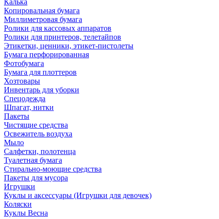
Калька
Копировальная бумага
Миллиметровая бумага
Ролики для кассовых аппаратов
Ролики для принтеров, телетайпов
Этикетки, ценники, этикет-пистолеты
Бумага перфорированная
Фотобумага
Бумага для плоттеров
Хозтовары
Инвентарь для уборки
Спецодежда
Шпагат, нитки
Пакеты
Чистящие средства
Освежитель воздуха
Мыло
Салфетки, полотенца
Туалетная бумага
Стирально-моющие средства
Пакеты для мусора
Игрушки
Куклы и аксессуары (Игрушки для девочек)
Коляски
Куклы Весна