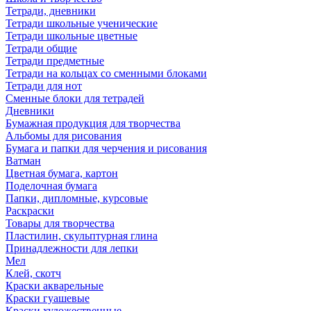
Тетради, дневники
Тетради школьные ученические
Тетради школьные цветные
Тетради общие
Тетради предметные
Тетради на кольцах со сменными блоками
Тетради для нот
Сменные блоки для тетрадей
Дневники
Бумажная продукция для творчества
Альбомы для рисования
Бумага и папки для черчения и рисования
Ватман
Цветная бумага, картон
Поделочная бумага
Папки, дипломные, курсовые
Раскраски
Товары для творчества
Пластилин, скульптурная глина
Принадлежности для лепки
Мел
Клей, скотч
Краски акварельные
Краски гуашевые
Краски художественные