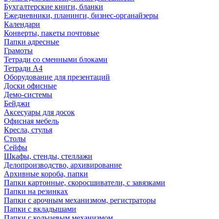
Бухгалтерские книги, бланки
Ежедневники, планинги, бизнес-органайзеры
Календари
Конверты, пакеты почтовые
Папки адресные
Грамоты
Тетради со сменными блоками
Тетради А4
Оборудование для презентаций
Доски офисные
Демо-системы
Бейджи
Аксесуары для досок
Офисная мебель
Кресла, стулья
Столы
Сейфы
Шкафы, стенды, стеллажи
Делопроизводство, архивирование
Архивные короба, папки
Папки картонные, скоросшиватели, с завязками
Папки на резинках
Папки с арочным механизмом, регистраторы
Папки с вкладышами
Папки с кольцевым механизмом