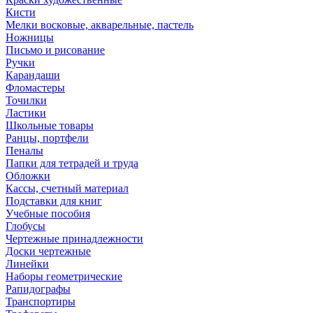
Кисти
Мелки восковые, акварельные, пастель
Ножницы
Письмо и рисование
Ручки
Карандаши
Фломастеры
Точилки
Ластики
Школьные товары
Ранцы, портфели
Пеналы
Папки для тетрадей и труда
Обложки
Кассы, счетный материал
Подставки для книг
Учебные пособия
Глобусы
Чертежные принадлежности
Доски чертежные
Линейки
Наборы геометрические
Рапидографы
Транспортиры