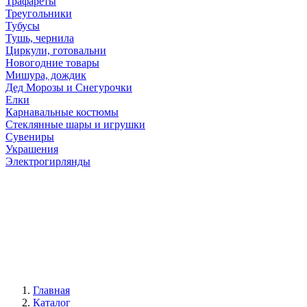
Трафареты
Треугольники
Тубусы
Тушь, чернила
Циркули, готовальни
Новогодние товары
Мишура, дождик
Дед Морозы и Снегурочки
Елки
Карнавальные костюмы
Стеклянные шары и игрушки
Сувениры
Украшения
Электрогирлянды
Главная
Каталог