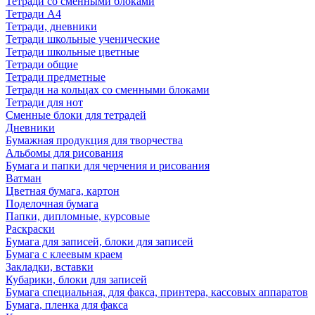
Тетради со сменными блоками
Тетради А4
Тетради, дневники
Тетради школьные ученические
Тетради школьные цветные
Тетради общие
Тетради предметные
Тетради на кольцах со сменными блоками
Тетради для нот
Сменные блоки для тетрадей
Дневники
Бумажная продукция для творчества
Альбомы для рисования
Бумага и папки для черчения и рисования
Ватман
Цветная бумага, картон
Поделочная бумага
Папки, дипломные, курсовые
Раскраски
Бумага для записей, блоки для записей
Бумага с клеевым краем
Закладки, вставки
Кубарики, блоки для записей
Бумага специальная, для факса, принтера, кассовых аппаратов
Бумага, пленка для факса