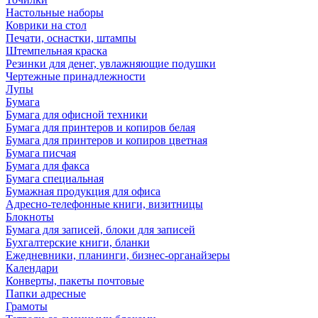
Настольные наборы
Коврики на стол
Печати, оснастки, штампы
Штемпельная краска
Резинки для денег, увлажняющие подушки
Чертежные принадлежности
Лупы
Бумага
Бумага для офисной техники
Бумага для принтеров и копиров белая
Бумага для принтеров и копиров цветная
Бумага писчая
Бумага для факса
Бумага специальная
Бумажная продукция для офиса
Адресно-телефонные книги, визитницы
Блокноты
Бумага для записей, блоки для записей
Бухгалтерские книги, бланки
Ежедневники, планинги, бизнес-органайзеры
Календари
Конверты, пакеты почтовые
Папки адресные
Грамоты