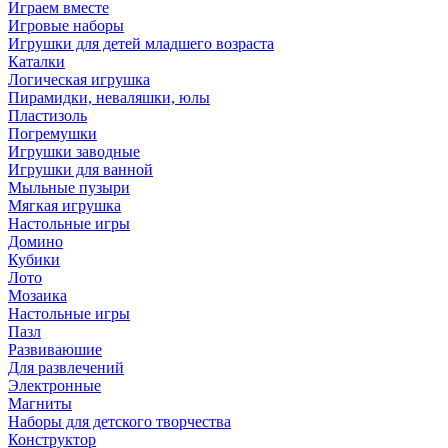
Играем вместе
Игровые наборы
Игрушки для детей младшего возраста
Каталки
Логическая игрушка
Пирамидки, неваляшки, юлы
Пластизоль
Погремушки
Игрушки заводные
Игрушки для ванной
Мыльные пузыри
Мягкая игрушка
Настольные игры
Домино
Кубики
Лото
Мозаика
Настольные игры
Пазл
Развиваюшие
Для развлечений
Электронные
Магниты
Наборы для детского творчества
Конструктор