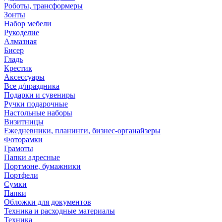
Роботы, трансформеры
Зонты
Набор мебели
Рукоделие
Алмазная
Бисер
Гладь
Крестик
Аксессуары
Все д/праздника
Подарки и сувениры
Ручки подарочные
Настольные наборы
Визитницы
Ежедневники, планинги, бизнес-органайзеры
Фоторамки
Грамоты
Папки адресные
Портмоне, бумажники
Портфели
Сумки
Папки
Обложки для документов
Техника и расходные материалы
Техника