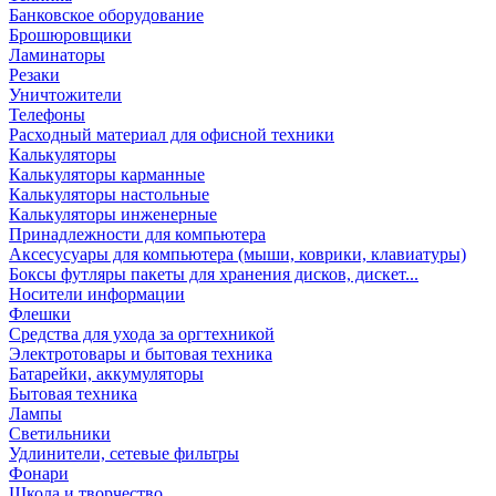
Банковское оборудование
Брошюровщики
Ламинаторы
Резаки
Уничтожители
Телефоны
Расходный материал для офисной техники
Калькуляторы
Калькуляторы карманные
Калькуляторы настольные
Калькуляторы инженерные
Принадлежности для компьютера
Аксесусуары для компьютера (мыши, коврики, клавиатуры)
Боксы футляры пакеты для хранения дисков, дискет...
Носители информации
Флешки
Средства для ухода за оргтехникой
Электротовары и бытовая техника
Батарейки, аккумуляторы
Бытовая техника
Лампы
Светильники
Удлинители, сетевые фильтры
Фонари
Школа и творчество