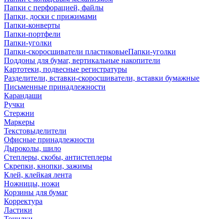
Папки с перфорацией, файлы
Папки, доски с прижимами
Папки-конверты
Папки-портфели
Папки-уголки
Папки-скоросшиватели пластиковыеПапки-уголки
Поддоны для бумаг, вертикальные накопители
Картотеки, подвесные регистратуры
Разделители, вставки-скоросшиватели, вставки бумажные
Письменные принадлежности
Карандаши
Ручки
Стержни
Маркеры
Текстовыделители
Офисные принадлежности
Дыроколы, шило
Степлеры, скобы, антистеплеры
Скрепки, кнопки, зажимы
Клей, клейкая лента
Ножницы, ножи
Корзины для бумаг
Корректура
Ластики
Точилки