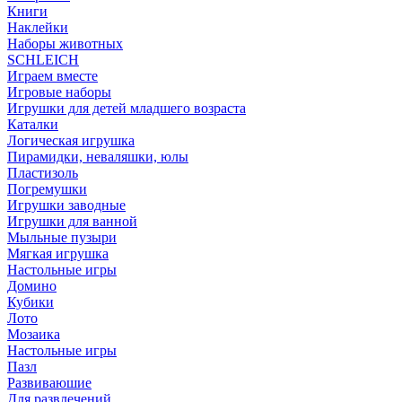
Книги
Наклейки
Наборы животных
SCHLEICH
Играем вместе
Игровые наборы
Игрушки для детей младшего возраста
Каталки
Логическая игрушка
Пирамидки, неваляшки, юлы
Пластизоль
Погремушки
Игрушки заводные
Игрушки для ванной
Мыльные пузыри
Мягкая игрушка
Настольные игры
Домино
Кубики
Лото
Мозаика
Настольные игры
Пазл
Развиваюшие
Для развлечений