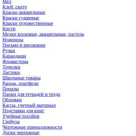
Мел
Клей, скотч
Краски акварельные
Краски гуашевые
Краски художественные
Кисти
Мелки восковые, акварельные, пастель
Ножницы
Письмо и рисование
Ручки
Карандаши
Фломастеры
Точилки
Ластики
Школьные товары
Ранцы, портфели
Пеналы
Папки для тетрадей и труда
Обложки
Кассы, счетный материал
Подставки для книг
Учебные пособия
Глобусы
Чертежные принадлежности
Доски чертежные