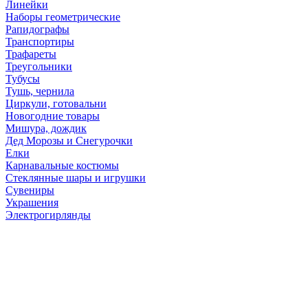
Линейки
Наборы геометрические
Рапидографы
Транспортиры
Трафареты
Треугольники
Тубусы
Тушь, чернила
Циркули, готовальни
Новогодние товары
Мишура, дождик
Дед Морозы и Снегурочки
Елки
Карнавальные костюмы
Стеклянные шары и игрушки
Сувениры
Украшения
Электрогирлянды