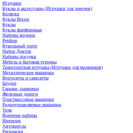
Игрушки
Куклы и аксессуары (Игрушки для девочек)
Коляски
Куклы Весна
Куклы
Куклы фарфоровые
Наборы модниц
Petshop
Кукольный театр
Набор Доктор
Наборы посудки
Мебель и бытовая техника
Транспортная игрушка (Игрушки для мальчиков)
Металлические машинки
Вертолеты и самолеты
Брудер
Гаражи, парковки
Железные дороги
Пластмассовые машинки
Радиоуправляемые машинки
Трэк
Военные наборы
Инерция
Автокресла
Раскраски