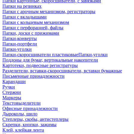
Папки картонные, скоросшиватели, с завязками
Папки на резинках
Папки с арочным механизмом, регистраторы
Папки с вкладышами
Папки с кольцевым механизмом
Папки с перфорацией, файлы
Папки, доски с прижимами
Папки-конверты
Папки-портфели
Папки-уголки
Папки-скоросшиватели пластиковыеПапки-уголки
Поддоны для бумаг, вертикальные накопители
Картотеки, подвесные регистратуры
Разделители, вставки-скоросшиватели, вставки бумажные
Письменные принадлежности
Карандаши
Ручки
Стержни
Маркеры
Текстовыделители
Офисные принадлежности
Дыроколы, шило
Степлеры, скобы, антистеплеры
Скрепки, кнопки, зажимы
Клей, клейкая лента