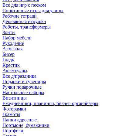
Все для игр с песком
Спортивные игры для улицы
Рабочие тетради
Деревянная игрушка
Роботы, трансформеры
Зонты
Набор мебели
Рукоделие
Алмазная
Бисер
Гладь
Крестик
Аксессуары
Все д/праздника
Подарки и сувениры
Ручки подарочные
Настольные наборы
Визитницы
Ежедневники, планинги, бизнес-органайзеры
Фоторамки
Грамоты
Папки адресные
Портмоне, бумажники
Портфели