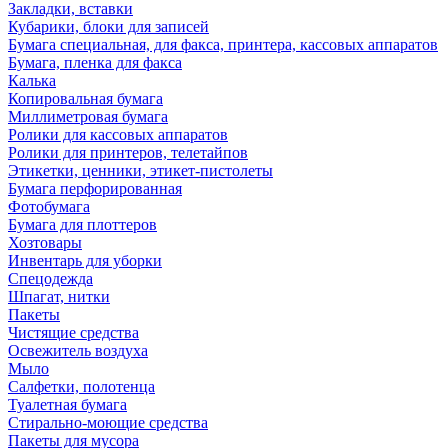
Закладки, вставки
Кубарики, блоки для записей
Бумага специальная, для факса, принтера, кассовых аппаратов
Бумага, пленка для факса
Калька
Копировальная бумага
Миллиметровая бумага
Ролики для кассовых аппаратов
Ролики для принтеров, телетайпов
Этикетки, ценники, этикет-пистолеты
Бумага перфорированная
Фотобумага
Бумага для плоттеров
Хозтовары
Инвентарь для уборки
Спецодежда
Шпагат, нитки
Пакеты
Чистящие средства
Освежитель воздуха
Мыло
Салфетки, полотенца
Туалетная бумага
Стирально-моющие средства
Пакеты для мусора