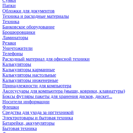
Сумки
Папки
Обложки для документов
Техника и расходные материалы
Техника
Банковское оборудование
Брошюровщики
Ламинаторы
Резаки
Уничтожители
Телефоны
Расходный материал для офисной техники
Калькуляторы
Калькуляторы карманные
Калькуляторы настольные
Калькуляторы инженерные
Принадлежности для компьютера
Аксесусуары для компьютера (мыши, коврики, клавиатуры)
Боксы футляры пакеты для хранения дисков, дискет...
Носители информации
Флешки
Средства для ухода за оргтехникой
Электротовары и бытовая техника
Батарейки, аккумуляторы
Бытовая техника