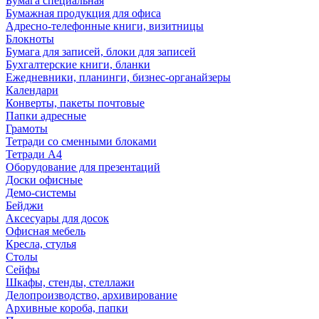
Бумага специальная
Бумажная продукция для офиса
Адресно-телефонные книги, визитницы
Блокноты
Бумага для записей, блоки для записей
Бухгалтерские книги, бланки
Ежедневники, планинги, бизнес-органайзеры
Календари
Конверты, пакеты почтовые
Папки адресные
Грамоты
Тетради со сменными блоками
Тетради А4
Оборудование для презентаций
Доски офисные
Демо-системы
Бейджи
Аксесуары для досок
Офисная мебель
Кресла, стулья
Столы
Сейфы
Шкафы, стенды, стеллажи
Делопроизводство, архивирование
Архивные короба, папки