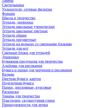
Лампы
Светильники
Удлинители, сетевые фильтры
Фонари
Школа и творчество
Тетради, дневники
Тетради школьные ученические
Тетради школьные цветные
Тетради общие
Тетради предметные
Тетради на кольцах со сменными блоками
Тетради для нот
Сменные блоки для тетрадей
Дневники
Бумажная продукция для творчества
Альбомы для рисования
Бумага и папки для черчения и рисования
Ватман
Цветная бумага, картон
Поделочная бумага
Папки, дипломные, курсовые
Раскраски
Товары для творчества
Пластилин, скульптурная глина
Принадлежности для лепки