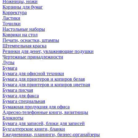
Ножницы, ножи
Корзины для бумаг
Корректура
Ластики
Точилки
Настольные наборы
Коврики на стол
Печати, оснастки, штампы
Штемпельная краска
Резинки для денег, увлажняющие подушки
Чертежные принадлежности
Лупы
Бумага
Бумага для офисной техники
Бумага для принтеров и копиров белая
Бумага для принтеров и копиров цветная
Бумага писчая
Бумага для факса
Бумага специальная
Бумажная продукция для офиса
Адресно-телефонные книги, визитницы
Блокноты
Бумага для записей, блоки для записей
Бухгалтерские книги, бланки
Ежедневники, планинги, бизнес-органайзеры