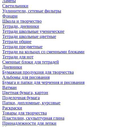
Лампы
Светильники
Удлинители, сетевые фильтры
Фонари
Школа и творчество
Тетради, дневники
Тетради школьные ученические
Тетради школьные цветные
Тетради общие
Тетради предметные
Тетради на кольцах со сменными блоками
Тетради для нот
Сменные блоки для тетрадей
Дневники
Бумажная продукция для творчества
Альбомы для рисования
Бумага и папки для черчения и рисования
Ватман
Цветная бумага, картон
Поделочная бумага
Папки, дипломные, курсовые
Раскраски
Товары для творчества
Пластилин, скульптурная глина
Принадлежности для лепки