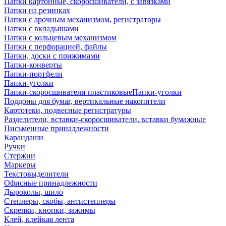
Папки картонные, скоросшиватели, с завязками
Папки на резинках
Папки с арочным механизмом, регистраторы
Папки с вкладышами
Папки с кольцевым механизмом
Папки с перфорацией, файлы
Папки, доски с прижимами
Папки-конверты
Папки-портфели
Папки-уголки
Папки-скоросшиватели пластиковыеПапки-уголки
Поддоны для бумаг, вертикальные накопители
Картотеки, подвесные регистратуры
Разделители, вставки-скоросшиватели, вставки бумажные
Письменные принадлежности
Карандаши
Ручки
Стержни
Маркеры
Текстовыделители
Офисные принадлежности
Дыроколы, шило
Степлеры, скобы, антистеплеры
Скрепки, кнопки, зажимы
Клей, клейкая лента