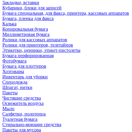
Закладки, вставки
Кубарики, блоки для записей
Бумага специальная, для факса, принтера, кассовых аппаратов
Бумага, пленка для факса
Калька
Копировальная бумага
Миллиметровая бумага
Ролики для кассовых аппаратов
Ролики для принтеров, телетайпов
Этикетки, ценники, этикет-пистолеты
Бумага перфорированная
Фотобумага
Бумага для плоттеров
Хозтовары
Инвентарь для уборки
Спецодежда
Шпагат, нитки
Пакеты
Чистящие средства
Освежитель воздуха
Мыло
Салфетки, полотенца
Туалетная бумага
Стирально-моющие средства
Пакеты для мусора