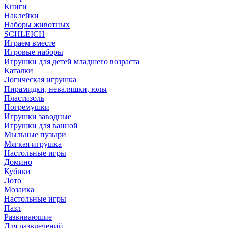
Книги
Наклейки
Наборы животных
SCHLEICH
Играем вместе
Игровые наборы
Игрушки для детей младшего возраста
Каталки
Логическая игрушка
Пирамидки, неваляшки, юлы
Пластизоль
Погремушки
Игрушки заводные
Игрушки для ванной
Мыльные пузыри
Мягкая игрушка
Настольные игры
Домино
Кубики
Лото
Мозаика
Настольные игры
Пазл
Развиваюшие
Для развлечений