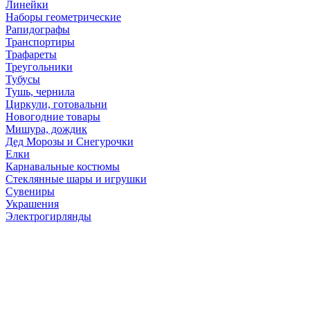
Линейки
Наборы геометрические
Рапидографы
Транспортиры
Трафареты
Треугольники
Тубусы
Тушь, чернила
Циркули, готовальни
Новогодние товары
Мишура, дождик
Дед Морозы и Снегурочки
Елки
Карнавальные костюмы
Стеклянные шары и игрушки
Сувениры
Украшения
Электрогирлянды