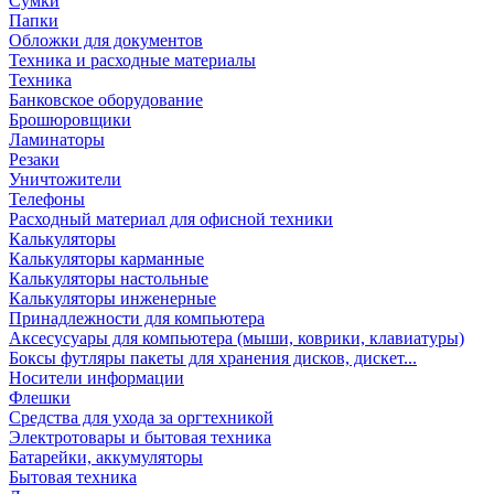
Сумки
Папки
Обложки для документов
Техника и расходные материалы
Техника
Банковское оборудование
Брошюровщики
Ламинаторы
Резаки
Уничтожители
Телефоны
Расходный материал для офисной техники
Калькуляторы
Калькуляторы карманные
Калькуляторы настольные
Калькуляторы инженерные
Принадлежности для компьютера
Аксесусуары для компьютера (мыши, коврики, клавиатуры)
Боксы футляры пакеты для хранения дисков, дискет...
Носители информации
Флешки
Средства для ухода за оргтехникой
Электротовары и бытовая техника
Батарейки, аккумуляторы
Бытовая техника