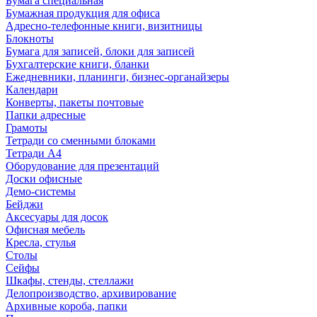
Бумага специальная
Бумажная продукция для офиса
Адресно-телефонные книги, визитницы
Блокноты
Бумага для записей, блоки для записей
Бухгалтерские книги, бланки
Ежедневники, планинги, бизнес-органайзеры
Календари
Конверты, пакеты почтовые
Папки адресные
Грамоты
Тетради со сменными блоками
Тетради А4
Оборудование для презентаций
Доски офисные
Демо-системы
Бейджи
Аксесуары для досок
Офисная мебель
Кресла, стулья
Столы
Сейфы
Шкафы, стенды, стеллажи
Делопроизводство, архивирование
Архивные короба, папки