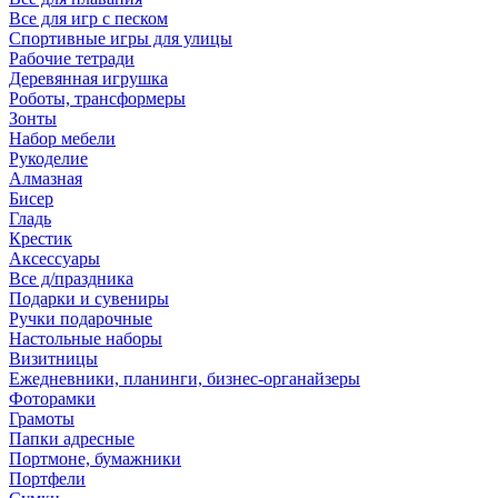
Все для игр с песком
Спортивные игры для улицы
Рабочие тетради
Деревянная игрушка
Роботы, трансформеры
Зонты
Набор мебели
Рукоделие
Алмазная
Бисер
Гладь
Крестик
Аксессуары
Все д/праздника
Подарки и сувениры
Ручки подарочные
Настольные наборы
Визитницы
Ежедневники, планинги, бизнес-органайзеры
Фоторамки
Грамоты
Папки адресные
Портмоне, бумажники
Портфели