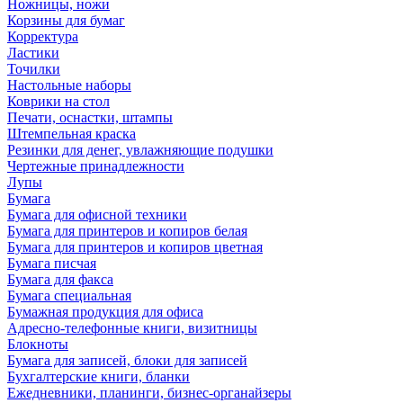
Ножницы, ножи
Корзины для бумаг
Корректура
Ластики
Точилки
Настольные наборы
Коврики на стол
Печати, оснастки, штампы
Штемпельная краска
Резинки для денег, увлажняющие подушки
Чертежные принадлежности
Лупы
Бумага
Бумага для офисной техники
Бумага для принтеров и копиров белая
Бумага для принтеров и копиров цветная
Бумага писчая
Бумага для факса
Бумага специальная
Бумажная продукция для офиса
Адресно-телефонные книги, визитницы
Блокноты
Бумага для записей, блоки для записей
Бухгалтерские книги, бланки
Ежедневники, планинги, бизнес-органайзеры