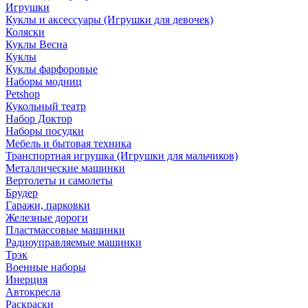
Игрушки
Куклы и аксессуары (Игрушки для девочек)
Коляски
Куклы Весна
Куклы
Куклы фарфоровые
Наборы модниц
Petshop
Кукольный театр
Набор Доктор
Наборы посудки
Мебель и бытовая техника
Транспортная игрушка (Игрушки для мальчиков)
Металлические машинки
Вертолеты и самолеты
Брудер
Гаражи, парковки
Железные дороги
Пластмассовые машинки
Радиоуправляемые машинки
Трэк
Военные наборы
Инерция
Автокресла
Раскраски