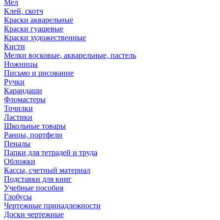
Мел
Клей, скотч
Краски акварельные
Краски гуашевые
Краски художественные
Кисти
Мелки восковые, акварельные, пастель
Ножницы
Письмо и рисование
Ручки
Карандаши
Фломастеры
Точилки
Ластики
Школьные товары
Ранцы, портфели
Пеналы
Папки для тетрадей и труда
Обложки
Кассы, счетный материал
Подставки для книг
Учебные пособия
Глобусы
Чертежные принадлежности
Доски чертежные