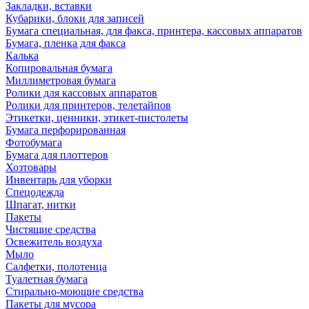
Закладки, вставки
Кубарики, блоки для записей
Бумага специальная, для факса, принтера, кассовых аппаратов
Бумага, пленка для факса
Калька
Копировальная бумага
Миллиметровая бумага
Ролики для кассовых аппаратов
Ролики для принтеров, телетайпов
Этикетки, ценники, этикет-пистолеты
Бумага перфорированная
Фотобумага
Бумага для плоттеров
Хозтовары
Инвентарь для уборки
Спецодежда
Шпагат, нитки
Пакеты
Чистящие средства
Освежитель воздуха
Мыло
Салфетки, полотенца
Туалетная бумага
Стирально-моющие средства
Пакеты для мусора