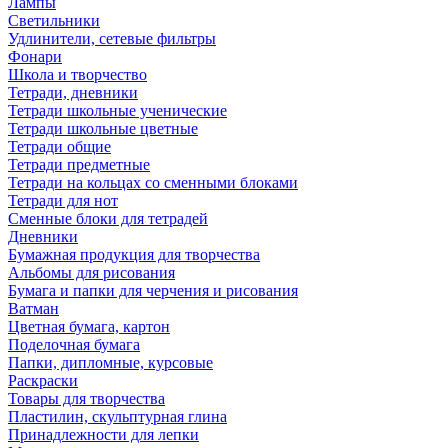
Лампы
Светильники
Удлинители, сетевые фильтры
Фонари
Школа и творчество
Тетради, дневники
Тетради школьные ученические
Тетради школьные цветные
Тетради общие
Тетради предметные
Тетради на кольцах со сменными блоками
Тетради для нот
Сменные блоки для тетрадей
Дневники
Бумажная продукция для творчества
Альбомы для рисования
Бумага и папки для черчения и рисования
Ватман
Цветная бумага, картон
Поделочная бумага
Папки, дипломные, курсовые
Раскраски
Товары для творчества
Пластилин, скульптурная глина
Принадлежности для лепки