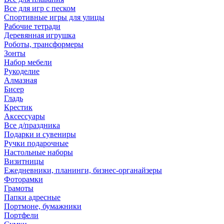
Все для игр с песком
Спортивные игры для улицы
Рабочие тетради
Деревянная игрушка
Роботы, трансформеры
Зонты
Набор мебели
Рукоделие
Алмазная
Бисер
Гладь
Крестик
Аксессуары
Все д/праздника
Подарки и сувениры
Ручки подарочные
Настольные наборы
Визитницы
Ежедневники, планинги, бизнес-органайзеры
Фоторамки
Грамоты
Папки адресные
Портмоне, бумажники
Портфели