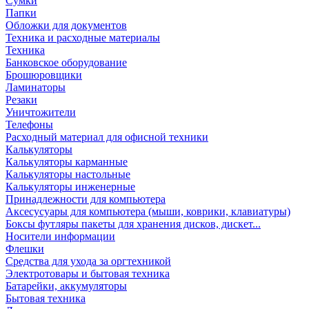
Сумки
Папки
Обложки для документов
Техника и расходные материалы
Техника
Банковское оборудование
Брошюровщики
Ламинаторы
Резаки
Уничтожители
Телефоны
Расходный материал для офисной техники
Калькуляторы
Калькуляторы карманные
Калькуляторы настольные
Калькуляторы инженерные
Принадлежности для компьютера
Аксесусуары для компьютера (мыши, коврики, клавиатуры)
Боксы футляры пакеты для хранения дисков, дискет...
Носители информации
Флешки
Средства для ухода за оргтехникой
Электротовары и бытовая техника
Батарейки, аккумуляторы
Бытовая техника