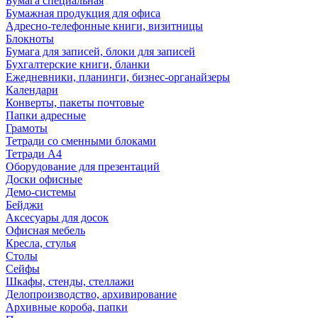
Бумага специальная
Бумажная продукция для офиса
Адресно-телефонные книги, визитницы
Блокноты
Бумага для записей, блоки для записей
Бухгалтерские книги, бланки
Ежедневники, планинги, бизнес-органайзеры
Календари
Конверты, пакеты почтовые
Папки адресные
Грамоты
Тетради со сменными блоками
Тетради А4
Оборудование для презентаций
Доски офисные
Демо-системы
Бейджи
Аксесуары для досок
Офисная мебель
Кресла, стулья
Столы
Сейфы
Шкафы, стенды, стеллажи
Делопроизводство, архивирование
Архивные короба, папки