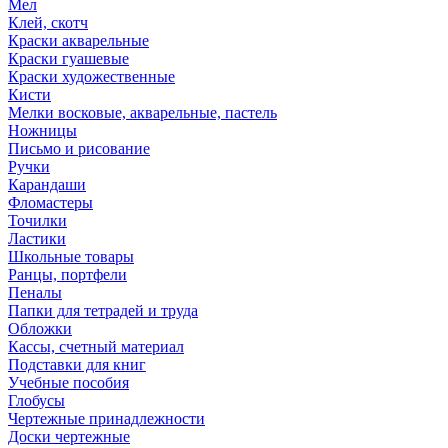
Мел
Клей, скотч
Краски акварельные
Краски гуашевые
Краски художественные
Кисти
Мелки восковые, акварельные, пастель
Ножницы
Письмо и рисование
Ручки
Карандаши
Фломастеры
Точилки
Ластики
Школьные товары
Ранцы, портфели
Пеналы
Папки для тетрадей и труда
Обложки
Кассы, счетный материал
Подставки для книг
Учебные пособия
Глобусы
Чертежные принадлежности
Доски чертежные