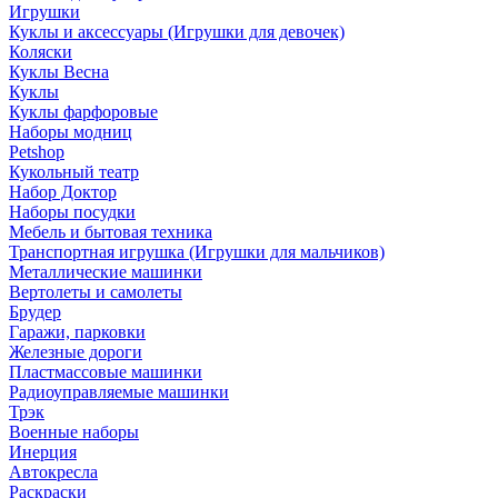
Игрушки
Куклы и аксессуары (Игрушки для девочек)
Коляски
Куклы Весна
Куклы
Куклы фарфоровые
Наборы модниц
Petshop
Кукольный театр
Набор Доктор
Наборы посудки
Мебель и бытовая техника
Транспортная игрушка (Игрушки для мальчиков)
Металлические машинки
Вертолеты и самолеты
Брудер
Гаражи, парковки
Железные дороги
Пластмассовые машинки
Радиоуправляемые машинки
Трэк
Военные наборы
Инерция
Автокресла
Раскраски