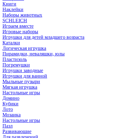
Книги
Наклейки
Наборы животных
SCHLEICH
Играем вместе
Игровые наборы
Игрушки для детей младшего возраста
Каталки
Логическая игрушка
Пирамидки, неваляшки, юлы
Пластизоль
Погремушки
Игрушки заводные
Игрушки для ванной
Мыльные пузыри
Мягкая игрушка
Настольные игры
Домино
Кубики
Лото
Мозаика
Настольные игры
Пазл
Развиваюшие
Для развлечений