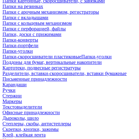
Папки картонные, скоросшиватели, с завязками
Папки на резинках
Папки с арочным механизмом, регистраторы
Папки с вкладышами
Папки с кольцевым механизмом
Папки с перфорацией, файлы
Папки, доски с прижимами
Папки-конверты
Папки-портфели
Папки-уголки
Папки-скоросшиватели пластиковыеПапки-уголки
Поддоны для бумаг, вертикальные накопители
Картотеки, подвесные регистратуры
Разделители, вставки-скоросшиватели, вставки бумажные
Письменные принадлежности
Карандаши
Ручки
Стержни
Маркеры
Текстовыделители
Офисные принадлежности
Дыроколы, шило
Степлеры, скобы, антистеплеры
Скрепки, кнопки, зажимы
Клей, клейкая лента