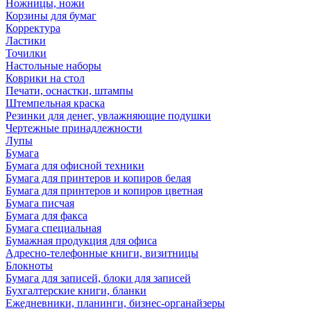
Ножницы, ножи
Корзины для бумаг
Корректура
Ластики
Точилки
Настольные наборы
Коврики на стол
Печати, оснастки, штампы
Штемпельная краска
Резинки для денег, увлажняющие подушки
Чертежные принадлежности
Лупы
Бумага
Бумага для офисной техники
Бумага для принтеров и копиров белая
Бумага для принтеров и копиров цветная
Бумага писчая
Бумага для факса
Бумага специальная
Бумажная продукция для офиса
Адресно-телефонные книги, визитницы
Блокноты
Бумага для записей, блоки для записей
Бухгалтерские книги, бланки
Ежедневники, планинги, бизнес-органайзеры