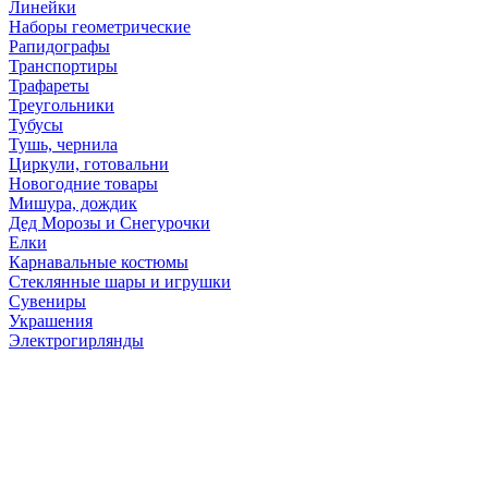
Линейки
Наборы геометрические
Рапидографы
Транспортиры
Трафареты
Треугольники
Тубусы
Тушь, чернила
Циркули, готовальни
Новогодние товары
Мишура, дождик
Дед Морозы и Снегурочки
Елки
Карнавальные костюмы
Стеклянные шары и игрушки
Сувениры
Украшения
Электрогирлянды