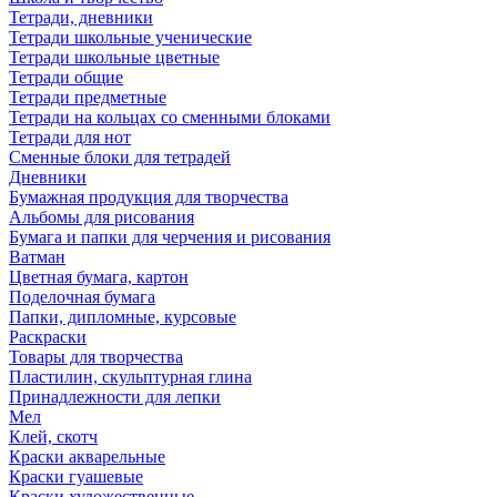
Тетради, дневники
Тетради школьные ученические
Тетради школьные цветные
Тетради общие
Тетради предметные
Тетради на кольцах со сменными блоками
Тетради для нот
Сменные блоки для тетрадей
Дневники
Бумажная продукция для творчества
Альбомы для рисования
Бумага и папки для черчения и рисования
Ватман
Цветная бумага, картон
Поделочная бумага
Папки, дипломные, курсовые
Раскраски
Товары для творчества
Пластилин, скульптурная глина
Принадлежности для лепки
Мел
Клей, скотч
Краски акварельные
Краски гуашевые
Краски художественные