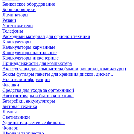
Банковское оборудование
Брошюровщики
Ламинаторы
Резаки
Уничтожители
Телефоны
Расходный материал для офисной техники
Калькуляторы
Калькуляторы карманные
Калькуляторы настольные
Калькуляторы инженерные
Принадлежности для компьютера
Аксесусуары для компьютера (мыши, коврики, клавиатуры)
Боксы футляры пакеты для хранения дисков, дискет...
Носители информации
Флешки
Средства для ухода за оргтехникой
Электротовары и бытовая техника
Батарейки, аккумуляторы
Бытовая техника
Лампы
Светильники
Удлинители, сетевые фильтры
Фонари
Школа и творчество