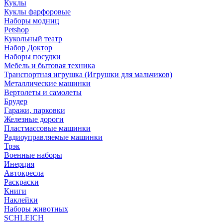
Куклы
Куклы фарфоровые
Наборы модниц
Petshop
Кукольный театр
Набор Доктор
Наборы посудки
Мебель и бытовая техника
Транспортная игрушка (Игрушки для мальчиков)
Металлические машинки
Вертолеты и самолеты
Брудер
Гаражи, парковки
Железные дороги
Пластмассовые машинки
Радиоуправляемые машинки
Трэк
Военные наборы
Инерция
Автокресла
Раскраски
Книги
Наклейки
Наборы животных
SCHLEICH