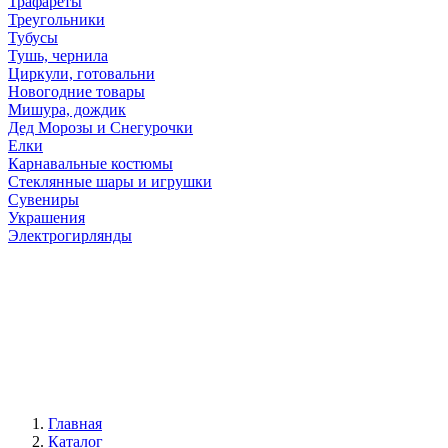
Трафареты
Треугольники
Тубусы
Тушь, чернила
Циркули, готовальни
Новогодние товары
Мишура, дождик
Дед Морозы и Снегурочки
Елки
Карнавальные костюмы
Стеклянные шары и игрушки
Сувениры
Украшения
Электрогирлянды
Главная
Каталог