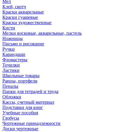
Мел
Клей, скотч
Краски акварельные
Краски гуашевые
Краски художественные
Кисти
Мелки восковые, акварельные, пастель
Ножницы
Письмо и рисование
Ручки
Карандаши
Фломастеры
Точилки
Ластики
Школьные товары
Ранцы, портфели
Пеналы
Папки для тетрадей и труда
Обложки
Кассы, счетный материал
Подставки для книг
Учебные пособия
Глобусы
Чертежные принадлежности
Доски чертежные