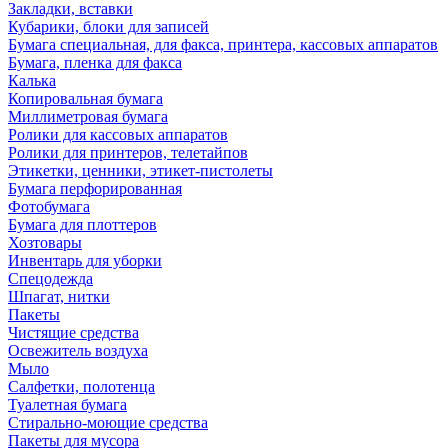
Закладки, вставки
Кубарики, блоки для записей
Бумага специальная, для факса, принтера, кассовых аппаратов
Бумага, пленка для факса
Калька
Копировальная бумага
Миллиметровая бумага
Ролики для кассовых аппаратов
Ролики для принтеров, телетайпов
Этикетки, ценники, этикет-пистолеты
Бумага перфорированная
Фотобумага
Бумага для плоттеров
Хозтовары
Инвентарь для уборки
Спецодежда
Шпагат, нитки
Пакеты
Чистящие средства
Освежитель воздуха
Мыло
Салфетки, полотенца
Туалетная бумага
Стирально-моющие средства
Пакеты для мусора