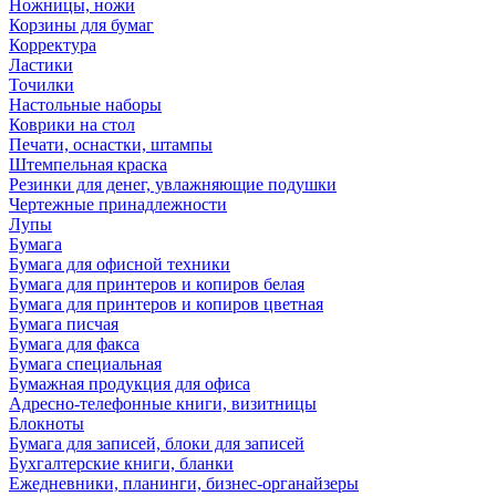
Ножницы, ножи
Корзины для бумаг
Корректура
Ластики
Точилки
Настольные наборы
Коврики на стол
Печати, оснастки, штампы
Штемпельная краска
Резинки для денег, увлажняющие подушки
Чертежные принадлежности
Лупы
Бумага
Бумага для офисной техники
Бумага для принтеров и копиров белая
Бумага для принтеров и копиров цветная
Бумага писчая
Бумага для факса
Бумага специальная
Бумажная продукция для офиса
Адресно-телефонные книги, визитницы
Блокноты
Бумага для записей, блоки для записей
Бухгалтерские книги, бланки
Ежедневники, планинги, бизнес-органайзеры