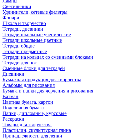
Лампы
Светильники
Удлинители, сетевые фильтры
Фонари
Школа и творчество
Тетради, дневники
Тетради школьные ученические
Тетради школьные цветные
Тетради общие
Тетради предметные
Тетради на кольцах со сменными блоками
Тетради для нот
Сменные блоки для тетрадей
Дневники
Бумажная продукция для творчества
Альбомы для рисования
Бумага и папки для черчения и рисования
Ватман
Цветная бумага, картон
Поделочная бумага
Папки, дипломные, курсовые
Раскраски
Товары для творчества
Пластилин, скульптурная глина
Принадлежности для лепки