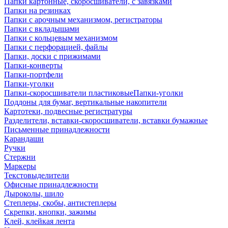
Папки картонные, скоросшиватели, с завязками
Папки на резинках
Папки с арочным механизмом, регистраторы
Папки с вкладышами
Папки с кольцевым механизмом
Папки с перфорацией, файлы
Папки, доски с прижимами
Папки-конверты
Папки-портфели
Папки-уголки
Папки-скоросшиватели пластиковыеПапки-уголки
Поддоны для бумаг, вертикальные накопители
Картотеки, подвесные регистратуры
Разделители, вставки-скоросшиватели, вставки бумажные
Письменные принадлежности
Карандаши
Ручки
Стержни
Маркеры
Текстовыделители
Офисные принадлежности
Дыроколы, шило
Степлеры, скобы, антистеплеры
Скрепки, кнопки, зажимы
Клей, клейкая лента