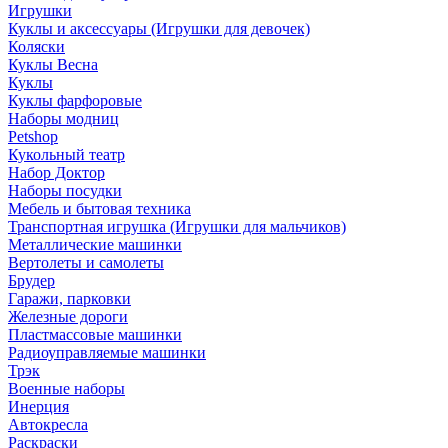
Игрушки
Куклы и аксессуары (Игрушки для девочек)
Коляски
Куклы Весна
Куклы
Куклы фарфоровые
Наборы модниц
Petshop
Кукольный театр
Набор Доктор
Наборы посудки
Мебель и бытовая техника
Транспортная игрушка (Игрушки для мальчиков)
Металлические машинки
Вертолеты и самолеты
Брудер
Гаражи, парковки
Железные дороги
Пластмассовые машинки
Радиоуправляемые машинки
Трэк
Военные наборы
Инерция
Автокресла
Раскраски