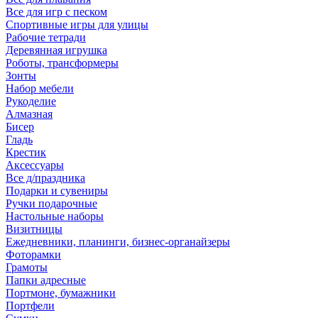
Все для игр с песком
Спортивные игры для улицы
Рабочие тетради
Деревянная игрушка
Роботы, трансформеры
Зонты
Набор мебели
Рукоделие
Алмазная
Бисер
Гладь
Крестик
Аксессуары
Все д/праздника
Подарки и сувениры
Ручки подарочные
Настольные наборы
Визитницы
Ежедневники, планинги, бизнес-органайзеры
Фоторамки
Грамоты
Папки адресные
Портмоне, бумажники
Портфели