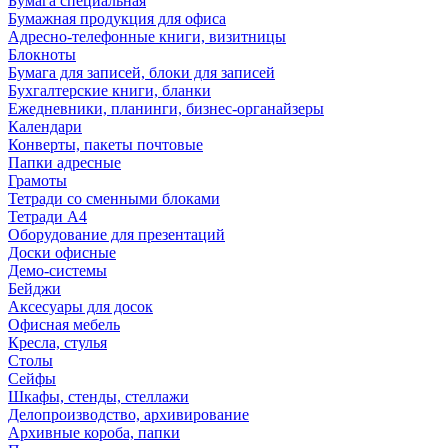
Бумага специальная
Бумажная продукция для офиса
Адресно-телефонные книги, визитницы
Блокноты
Бумага для записей, блоки для записей
Бухгалтерские книги, бланки
Ежедневники, планинги, бизнес-органайзеры
Календари
Конверты, пакеты почтовые
Папки адресные
Грамоты
Тетради со сменными блоками
Тетради А4
Оборудование для презентаций
Доски офисные
Демо-системы
Бейджи
Аксесуары для досок
Офисная мебель
Кресла, стулья
Столы
Сейфы
Шкафы, стенды, стеллажи
Делопроизводство, архивирование
Архивные короба, папки