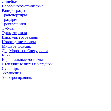
Линейки
Наборы геометрические
Рапидографы
Транспортиры
Трафареты
Треугольники
Тубусы
Тушь, чернила
Циркули, готовальни
Новогодние товары
Мишура, дождик
Дед Морозы и Снегурочки
Елки
Карнавальные костюмы
Стеклянные шары и игрушки
Сувениры
Украшения
Электрогирлянды