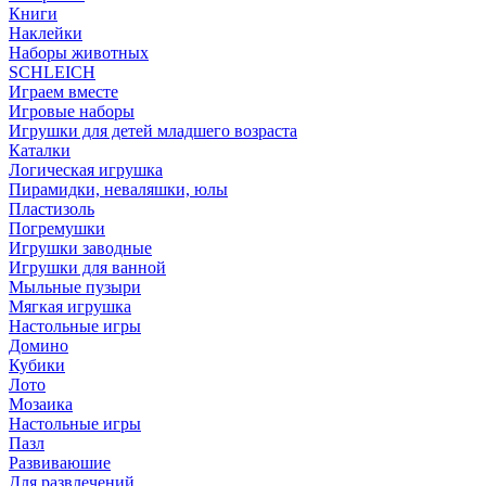
Книги
Наклейки
Наборы животных
SCHLEICH
Играем вместе
Игровые наборы
Игрушки для детей младшего возраста
Каталки
Логическая игрушка
Пирамидки, неваляшки, юлы
Пластизоль
Погремушки
Игрушки заводные
Игрушки для ванной
Мыльные пузыри
Мягкая игрушка
Настольные игры
Домино
Кубики
Лото
Мозаика
Настольные игры
Пазл
Развиваюшие
Для развлечений