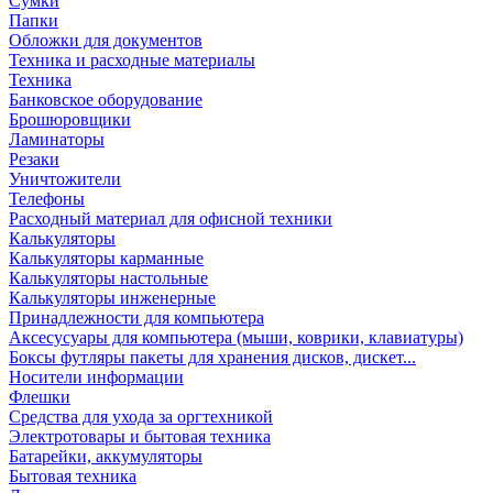
Сумки
Папки
Обложки для документов
Техника и расходные материалы
Техника
Банковское оборудование
Брошюровщики
Ламинаторы
Резаки
Уничтожители
Телефоны
Расходный материал для офисной техники
Калькуляторы
Калькуляторы карманные
Калькуляторы настольные
Калькуляторы инженерные
Принадлежности для компьютера
Аксесусуары для компьютера (мыши, коврики, клавиатуры)
Боксы футляры пакеты для хранения дисков, дискет...
Носители информации
Флешки
Средства для ухода за оргтехникой
Электротовары и бытовая техника
Батарейки, аккумуляторы
Бытовая техника