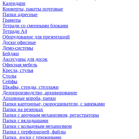
Календари
Конверты, пакеты почтовые
Папки адресные
Грамоты
Тетради со сменными блоками
Тетради А4
Оборудование для презентаций
Доски офисные
Демо-системы
Бейджи
Аксесуары для досок
Офисная мебель
Кресла, стулья
Столы
Сейфы
Шкафы, стенды, стеллажи
Делопроизводство, архивирование
Архивные короба, папки
Папки картонные, скоросшиватели, с завязками
Папки на резинках
Папки с арочным механизмом, регистраторы
Папки с вкладышами
Папки с кольцевым механизмом
Папки с перфорацией, файлы
Папки, доски с прижимами