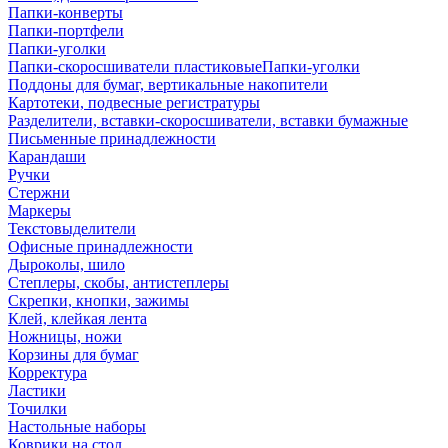
Папки-конверты
Папки-портфели
Папки-уголки
Папки-скоросшиватели пластиковыеПапки-уголки
Поддоны для бумаг, вертикальные накопители
Картотеки, подвесные регистратуры
Разделители, вставки-скоросшиватели, вставки бумажные
Письменные принадлежности
Карандаши
Ручки
Стержни
Маркеры
Текстовыделители
Офисные принадлежности
Дыроколы, шило
Степлеры, скобы, антистеплеры
Скрепки, кнопки, зажимы
Клей, клейкая лента
Ножницы, ножи
Корзины для бумаг
Корректура
Ластики
Точилки
Настольные наборы
Коврики на стол