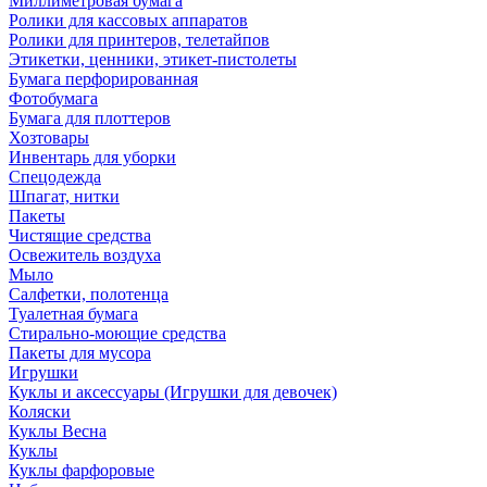
Миллиметровая бумага
Ролики для кассовых аппаратов
Ролики для принтеров, телетайпов
Этикетки, ценники, этикет-пистолеты
Бумага перфорированная
Фотобумага
Бумага для плоттеров
Хозтовары
Инвентарь для уборки
Спецодежда
Шпагат, нитки
Пакеты
Чистящие средства
Освежитель воздуха
Мыло
Салфетки, полотенца
Туалетная бумага
Стирально-моющие средства
Пакеты для мусора
Игрушки
Куклы и аксессуары (Игрушки для девочек)
Коляски
Куклы Весна
Куклы
Куклы фарфоровые