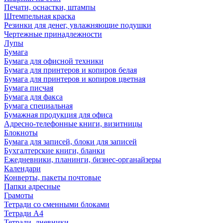
Печати, оснастки, штампы
Штемпельная краска
Резинки для денег, увлажняющие подушки
Чертежные принадлежности
Лупы
Бумага
Бумага для офисной техники
Бумага для принтеров и копиров белая
Бумага для принтеров и копиров цветная
Бумага писчая
Бумага для факса
Бумага специальная
Бумажная продукция для офиса
Адресно-телефонные книги, визитницы
Блокноты
Бумага для записей, блоки для записей
Бухгалтерские книги, бланки
Ежедневники, планинги, бизнес-органайзеры
Календари
Конверты, пакеты почтовые
Папки адресные
Грамоты
Тетради со сменными блоками
Тетради А4
Тетради, дневники