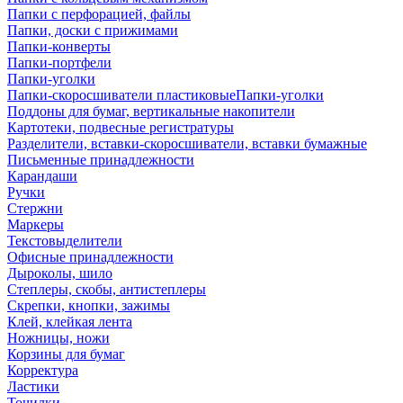
Папки с перфорацией, файлы
Папки, доски с прижимами
Папки-конверты
Папки-портфели
Папки-уголки
Папки-скоросшиватели пластиковыеПапки-уголки
Поддоны для бумаг, вертикальные накопители
Картотеки, подвесные регистратуры
Разделители, вставки-скоросшиватели, вставки бумажные
Письменные принадлежности
Карандаши
Ручки
Стержни
Маркеры
Текстовыделители
Офисные принадлежности
Дыроколы, шило
Степлеры, скобы, антистеплеры
Скрепки, кнопки, зажимы
Клей, клейкая лента
Ножницы, ножи
Корзины для бумаг
Корректура
Ластики
Точилки