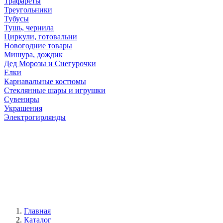
Трафареты
Треугольники
Тубусы
Тушь, чернила
Циркули, готовальни
Новогодние товары
Мишура, дождик
Дед Морозы и Снегурочки
Елки
Карнавальные костюмы
Стеклянные шары и игрушки
Сувениры
Украшения
Электрогирлянды
Главная
Каталог