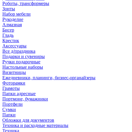
Роботы, трансформеры
Зонты
Набор мебели
Рукоделие
Алмазная
Бисер
Гладь
Крестик
Аксессуары
Все д/праздника
Подарки и сувениры
Ручки подарочные
Настольные наборы
Визитницы
Ежедневники, планинги, бизнес-органайзеры
Фоторамки
Грамоты
Папки адресные
Портмоне, бумажники
Портфели
Сумки
Папки
Обложки для документов
Техника и расходные материалы
Техника