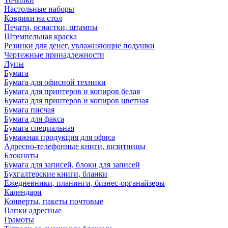
Настольные наборы
Коврики на стол
Печати, оснастки, штампы
Штемпельная краска
Резинки для денег, увлажняющие подушки
Чертежные принадлежности
Лупы
Бумага
Бумага для офисной техники
Бумага для принтеров и копиров белая
Бумага для принтеров и копиров цветная
Бумага писчая
Бумага для факса
Бумага специальная
Бумажная продукция для офиса
Адресно-телефонные книги, визитницы
Блокноты
Бумага для записей, блоки для записей
Бухгалтерские книги, бланки
Ежедневники, планинги, бизнес-органайзеры
Календари
Конверты, пакеты почтовые
Папки адресные
Грамоты