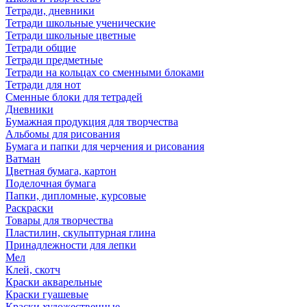
Тетради, дневники
Тетради школьные ученические
Тетради школьные цветные
Тетради общие
Тетради предметные
Тетради на кольцах со сменными блоками
Тетради для нот
Сменные блоки для тетрадей
Дневники
Бумажная продукция для творчества
Альбомы для рисования
Бумага и папки для черчения и рисования
Ватман
Цветная бумага, картон
Поделочная бумага
Папки, дипломные, курсовые
Раскраски
Товары для творчества
Пластилин, скульптурная глина
Принадлежности для лепки
Мел
Клей, скотч
Краски акварельные
Краски гуашевые
Краски художественные