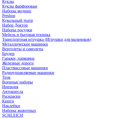
Куклы
Куклы фарфоровые
Наборы модниц
Petshop
Кукольный театр
Набор Доктор
Наборы посудки
Мебель и бытовая техника
Транспортная игрушка (Игрушки для мальчиков)
Металлические машинки
Вертолеты и самолеты
Брудер
Гаражи, парковки
Железные дороги
Пластмассовые машинки
Радиоуправляемые машинки
Трэк
Военные наборы
Инерция
Автокресла
Раскраски
Книги
Наклейки
Наборы животных
SCHLEICH