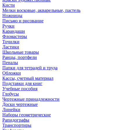
Кисти
Мелки восковые, акварельные, пастель
Ножницы
Письмо и рисование
Ручки
Карандаши
Фломастеры
Точилки
Ластики
Школьные товары
Ранцы, портфели
Пеналы
Папки для тетрадей и труда
Обложки
Кассы, счетный материал
Подставки для книг
Учебные пособия
Глобусы
Чертежные принадлежности
Доски чертежные
Линейки
Наборы геометрические
Рапидографы
Транспортиры