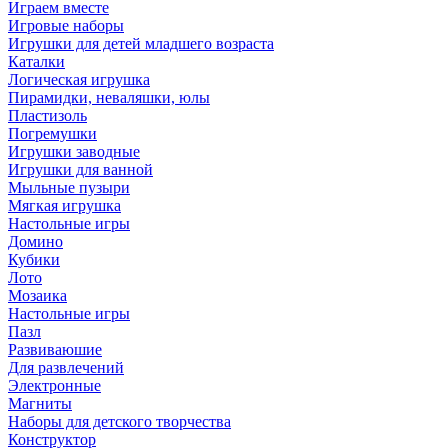
Играем вместе
Игровые наборы
Игрушки для детей младшего возраста
Каталки
Логическая игрушка
Пирамидки, неваляшки, юлы
Пластизоль
Погремушки
Игрушки заводные
Игрушки для ванной
Мыльные пузыри
Мягкая игрушка
Настольные игры
Домино
Кубики
Лото
Мозаика
Настольные игры
Пазл
Развиваюшие
Для развлечений
Электронные
Магниты
Наборы для детского творчества
Конструктор