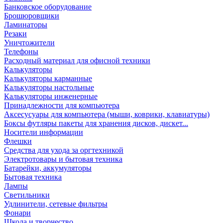
Банковское оборудование
Брошюровщики
Ламинаторы
Резаки
Уничтожители
Телефоны
Расходный материал для офисной техники
Калькуляторы
Калькуляторы карманные
Калькуляторы настольные
Калькуляторы инженерные
Принадлежности для компьютера
Аксесусуары для компьютера (мыши, коврики, клавиатуры)
Боксы футляры пакеты для хранения дисков, дискет...
Носители информации
Флешки
Средства для ухода за оргтехникой
Электротовары и бытовая техника
Батарейки, аккумуляторы
Бытовая техника
Лампы
Светильники
Удлинители, сетевые фильтры
Фонари
Школа и творчество