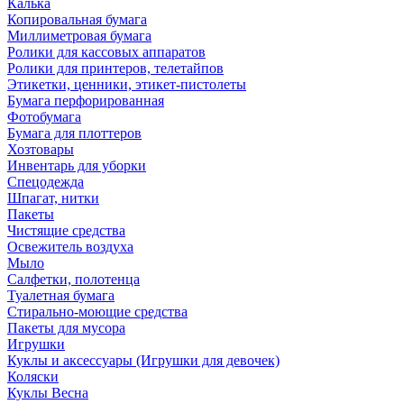
Калька
Копировальная бумага
Миллиметровая бумага
Ролики для кассовых аппаратов
Ролики для принтеров, телетайпов
Этикетки, ценники, этикет-пистолеты
Бумага перфорированная
Фотобумага
Бумага для плоттеров
Хозтовары
Инвентарь для уборки
Спецодежда
Шпагат, нитки
Пакеты
Чистящие средства
Освежитель воздуха
Мыло
Салфетки, полотенца
Туалетная бумага
Стирально-моющие средства
Пакеты для мусора
Игрушки
Куклы и аксессуары (Игрушки для девочек)
Коляски
Куклы Весна