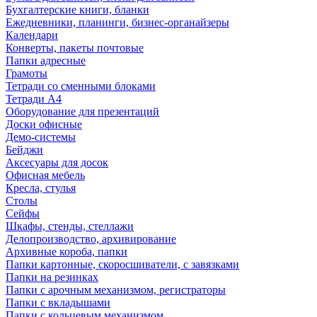
Бухгалтерские книги, бланки
Ежедневники, планинги, бизнес-органайзеры
Календари
Конверты, пакеты почтовые
Папки адресные
Грамоты
Тетради со сменными блоками
Тетради А4
Оборудование для презентаций
Доски офисные
Демо-системы
Бейджи
Аксесуары для досок
Офисная мебель
Кресла, стулья
Столы
Сейфы
Шкафы, стенды, стеллажи
Делопроизводство, архивирование
Архивные короба, папки
Папки картонные, скоросшиватели, с завязками
Папки на резинках
Папки с арочным механизмом, регистраторы
Папки с вкладышами
Папки с кольцевым механизмом