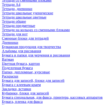
Тетради со сменными блоками
Тетради А4
Тетради, дневники
Тетради школьные ученические
Тетради школьные цветные
Тетради общие
Тетради предметные
Тетради на кольцах со сменными блоками
Тетради для нот
Сменные блоки для тетрадей
Дневники
Бумажная продукция для творчества
Альбомы для рисования
Бумага и папки для черчения и рисования
Ватман
Цветная бумага, картон
Поделочная бумага
Папки, дипломные, курсовые
Раскраски
Бумага для записей, блоки для записей
Бумага с клеевым краем
Закладки, вставки
Кубарики, блоки для записей
Бумага специальная, для факса, принтера, кассовых аппаратов
Бумага, пленка для факса