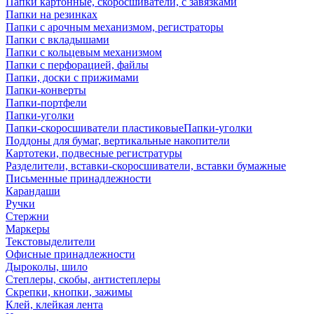
Папки картонные, скоросшиватели, с завязками
Папки на резинках
Папки с арочным механизмом, регистраторы
Папки с вкладышами
Папки с кольцевым механизмом
Папки с перфорацией, файлы
Папки, доски с прижимами
Папки-конверты
Папки-портфели
Папки-уголки
Папки-скоросшиватели пластиковыеПапки-уголки
Поддоны для бумаг, вертикальные накопители
Картотеки, подвесные регистратуры
Разделители, вставки-скоросшиватели, вставки бумажные
Письменные принадлежности
Карандаши
Ручки
Стержни
Маркеры
Текстовыделители
Офисные принадлежности
Дыроколы, шило
Степлеры, скобы, антистеплеры
Скрепки, кнопки, зажимы
Клей, клейкая лента