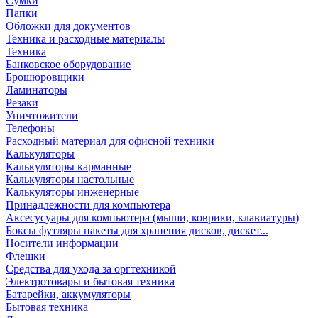
Сумки
Папки
Обложки для документов
Техника и расходные материалы
Техника
Банковское оборудование
Брошюровщики
Ламинаторы
Резаки
Уничтожители
Телефоны
Расходный материал для офисной техники
Калькуляторы
Калькуляторы карманные
Калькуляторы настольные
Калькуляторы инженерные
Принадлежности для компьютера
Аксесусуары для компьютера (мыши, коврики, клавиатуры)
Боксы футляры пакеты для хранения дисков, дискет...
Носители информации
Флешки
Средства для ухода за оргтехникой
Электротовары и бытовая техника
Батарейки, аккумуляторы
Бытовая техника