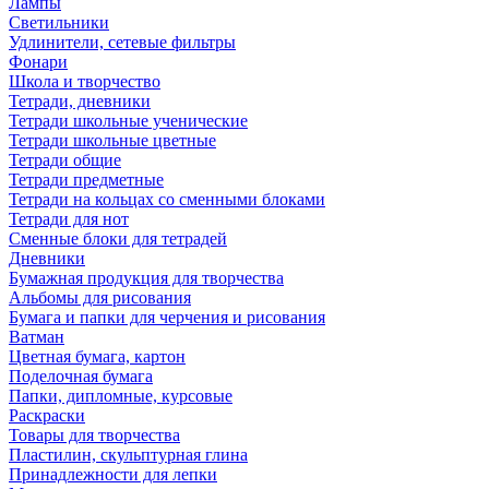
Лампы
Светильники
Удлинители, сетевые фильтры
Фонари
Школа и творчество
Тетради, дневники
Тетради школьные ученические
Тетради школьные цветные
Тетради общие
Тетради предметные
Тетради на кольцах со сменными блоками
Тетради для нот
Сменные блоки для тетрадей
Дневники
Бумажная продукция для творчества
Альбомы для рисования
Бумага и папки для черчения и рисования
Ватман
Цветная бумага, картон
Поделочная бумага
Папки, дипломные, курсовые
Раскраски
Товары для творчества
Пластилин, скульптурная глина
Принадлежности для лепки