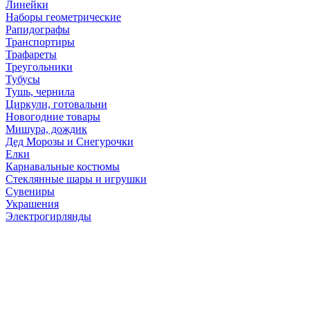
Линейки
Наборы геометрические
Рапидографы
Транспортиры
Трафареты
Треугольники
Тубусы
Тушь, чернила
Циркули, готовальни
Новогодние товары
Мишура, дождик
Дед Морозы и Снегурочки
Елки
Карнавальные костюмы
Стеклянные шары и игрушки
Сувениры
Украшения
Электрогирлянды