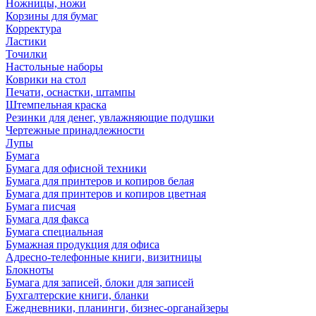
Ножницы, ножи
Корзины для бумаг
Корректура
Ластики
Точилки
Настольные наборы
Коврики на стол
Печати, оснастки, штампы
Штемпельная краска
Резинки для денег, увлажняющие подушки
Чертежные принадлежности
Лупы
Бумага
Бумага для офисной техники
Бумага для принтеров и копиров белая
Бумага для принтеров и копиров цветная
Бумага писчая
Бумага для факса
Бумага специальная
Бумажная продукция для офиса
Адресно-телефонные книги, визитницы
Блокноты
Бумага для записей, блоки для записей
Бухгалтерские книги, бланки
Ежедневники, планинги, бизнес-органайзеры