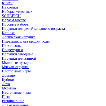
Книги
Наклейки
Наборы животных
SCHLEICH
Играем вместе
Игровые наборы
Игрушки для детей младшего возраста
Каталки
Логическая игрушка
Пирамидки, неваляшки, юлы
Пластизоль
Погремушки
Игрушки заводные
Игрушки для ванной
Мыльные пузыри
Мягкая игрушка
Настольные игры
Домино
Кубики
Лото
Мозаика
Настольные игры
Пазл
Развиваюшие
Для развлечений