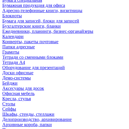
Бумага специальная
Бумажная продукция для офиса
Адресно-телефонные книги, визитницы
Блокноты
Бумага для записей, блоки для записей
Бухгалтерские книги, бланки
Ежедневники, планинги, бизнес-органайзеры
Календари
Конверты, пакеты почтовые
Папки адресные
Грамоты
Тетради со сменными блоками
Тетради А4
Оборудование для презентаций
Доски офисные
Демо-системы
Бейджи
Аксесуары для досок
Офисная мебель
Кресла, стулья
Столы
Сейфы
Шкафы, стенды, стеллажи
Делопроизводство, архивирование
Архивные короба, папки