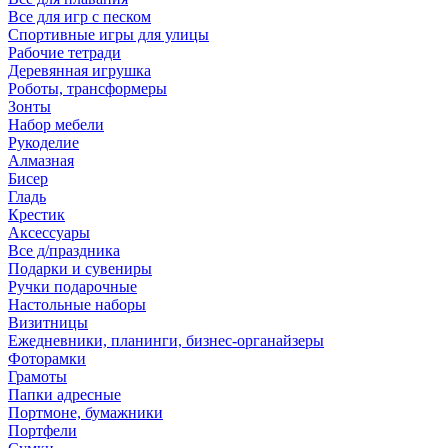
Все для игр с песком
Спортивные игры для улицы
Рабочие тетради
Деревянная игрушка
Роботы, трансформеры
Зонты
Набор мебели
Рукоделие
Алмазная
Бисер
Гладь
Крестик
Аксессуары
Все д/праздника
Подарки и сувениры
Ручки подарочные
Настольные наборы
Визитницы
Ежедневники, планинги, бизнес-органайзеры
Фоторамки
Грамоты
Папки адресные
Портмоне, бумажники
Портфели