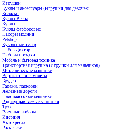
Игрушки
Куклы и аксессуары (Игрушки для девочек)
Коляски
Куклы Весна
Куклы
Куклы фарфоровые
Наборы модниц
Petshop
Кукольный театр
Набор Доктор
Наборы посудки
Мебель и бытовая техника
Транспортная игрушка (Игрушки для мальчиков)
Металлические машинки
Вертолеты и самолеты
Брудер
Гаражи, парковки
Железные дороги
Пластмассовые машинки
Радиоуправляемые машинки
Трэк
Военные наборы
Инерция
Автокресла
Раскраски