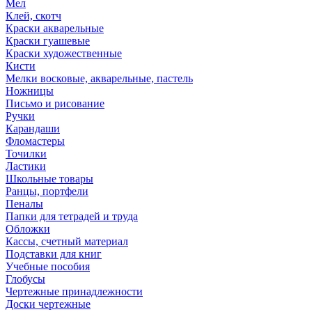
Мел
Клей, скотч
Краски акварельные
Краски гуашевые
Краски художественные
Кисти
Мелки восковые, акварельные, пастель
Ножницы
Письмо и рисование
Ручки
Карандаши
Фломастеры
Точилки
Ластики
Школьные товары
Ранцы, портфели
Пеналы
Папки для тетрадей и труда
Обложки
Кассы, счетный материал
Подставки для книг
Учебные пособия
Глобусы
Чертежные принадлежности
Доски чертежные