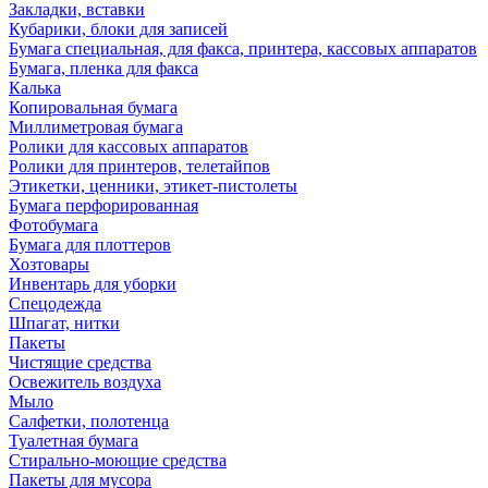
Закладки, вставки
Кубарики, блоки для записей
Бумага специальная, для факса, принтера, кассовых аппаратов
Бумага, пленка для факса
Калька
Копировальная бумага
Миллиметровая бумага
Ролики для кассовых аппаратов
Ролики для принтеров, телетайпов
Этикетки, ценники, этикет-пистолеты
Бумага перфорированная
Фотобумага
Бумага для плоттеров
Хозтовары
Инвентарь для уборки
Спецодежда
Шпагат, нитки
Пакеты
Чистящие средства
Освежитель воздуха
Мыло
Салфетки, полотенца
Туалетная бумага
Стирально-моющие средства
Пакеты для мусора