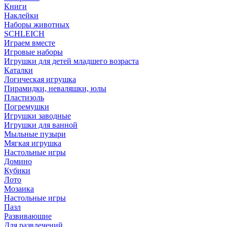
Книги
Наклейки
Наборы животных
SCHLEICH
Играем вместе
Игровые наборы
Игрушки для детей младшего возраста
Каталки
Логическая игрушка
Пирамидки, неваляшки, юлы
Пластизоль
Погремушки
Игрушки заводные
Игрушки для ванной
Мыльные пузыри
Мягкая игрушка
Настольные игры
Домино
Кубики
Лото
Мозаика
Настольные игры
Пазл
Развиваюшие
Для развлечений