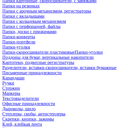
Папки картонные, скоросшиватели, с завязками
Папки на резинках
Папки с арочным механизмом, регистраторы
Папки с вкладышами
Папки с кольцевым механизмом
Папки с перфорацией, файлы
Папки, доски с прижимами
Папки-конверты
Папки-портфели
Папки-уголки
Папки-скоросшиватели пластиковыеПапки-уголки
Поддоны для бумаг, вертикальные накопители
Картотеки, подвесные регистратуры
Разделители, вставки-скоросшиватели, вставки бумажные
Письменные принадлежности
Карандаши
Ручки
Стержни
Маркеры
Текстовыделители
Офисные принадлежности
Дыроколы, шило
Степлеры, скобы, антистеплеры
Скрепки, кнопки, зажимы
Клей, клейкая лента