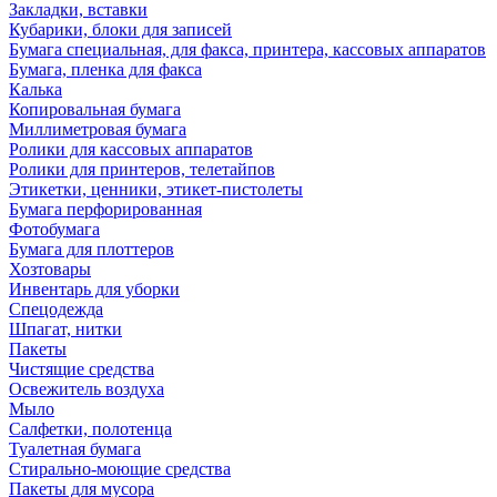
Закладки, вставки
Кубарики, блоки для записей
Бумага специальная, для факса, принтера, кассовых аппаратов
Бумага, пленка для факса
Калька
Копировальная бумага
Миллиметровая бумага
Ролики для кассовых аппаратов
Ролики для принтеров, телетайпов
Этикетки, ценники, этикет-пистолеты
Бумага перфорированная
Фотобумага
Бумага для плоттеров
Хозтовары
Инвентарь для уборки
Спецодежда
Шпагат, нитки
Пакеты
Чистящие средства
Освежитель воздуха
Мыло
Салфетки, полотенца
Туалетная бумага
Стирально-моющие средства
Пакеты для мусора