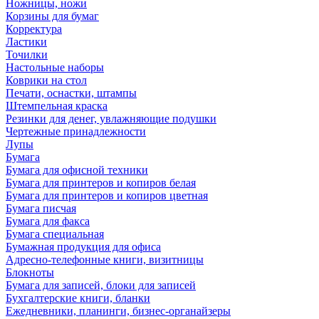
Ножницы, ножи
Корзины для бумаг
Корректура
Ластики
Точилки
Настольные наборы
Коврики на стол
Печати, оснастки, штампы
Штемпельная краска
Резинки для денег, увлажняющие подушки
Чертежные принадлежности
Лупы
Бумага
Бумага для офисной техники
Бумага для принтеров и копиров белая
Бумага для принтеров и копиров цветная
Бумага писчая
Бумага для факса
Бумага специальная
Бумажная продукция для офиса
Адресно-телефонные книги, визитницы
Блокноты
Бумага для записей, блоки для записей
Бухгалтерские книги, бланки
Ежедневники, планинги, бизнес-органайзеры