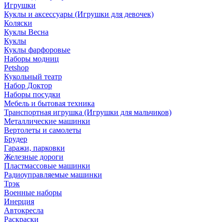
Игрушки
Куклы и аксессуары (Игрушки для девочек)
Коляски
Куклы Весна
Куклы
Куклы фарфоровые
Наборы модниц
Petshop
Кукольный театр
Набор Доктор
Наборы посудки
Мебель и бытовая техника
Транспортная игрушка (Игрушки для мальчиков)
Металлические машинки
Вертолеты и самолеты
Брудер
Гаражи, парковки
Железные дороги
Пластмассовые машинки
Радиоуправляемые машинки
Трэк
Военные наборы
Инерция
Автокресла
Раскраски