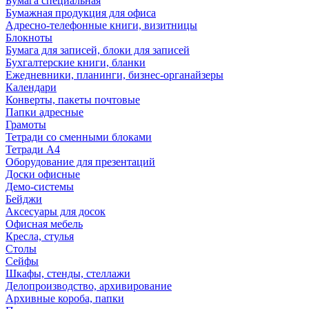
Бумага специальная
Бумажная продукция для офиса
Адресно-телефонные книги, визитницы
Блокноты
Бумага для записей, блоки для записей
Бухгалтерские книги, бланки
Ежедневники, планинги, бизнес-органайзеры
Календари
Конверты, пакеты почтовые
Папки адресные
Грамоты
Тетради со сменными блоками
Тетради А4
Оборудование для презентаций
Доски офисные
Демо-системы
Бейджи
Аксесуары для досок
Офисная мебель
Кресла, стулья
Столы
Сейфы
Шкафы, стенды, стеллажи
Делопроизводство, архивирование
Архивные короба, папки