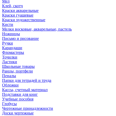
Мел
Клей, скотч
Краски акварельные
Краски гуашевые
Краски художественные
Кисти
Мелки восковые, акварельные, пастель
Ножницы
Письмо и рисование
Ручки
Карандаши
Фломастеры
Точилки
Ластики
Школьные товары
Ранцы, портфели
Пеналы
Папки для тетрадей и труда
Обложки
Кассы, счетный материал
Подставки для книг
Учебные пособия
Глобусы
Чертежные принадлежности
Доски чертежные