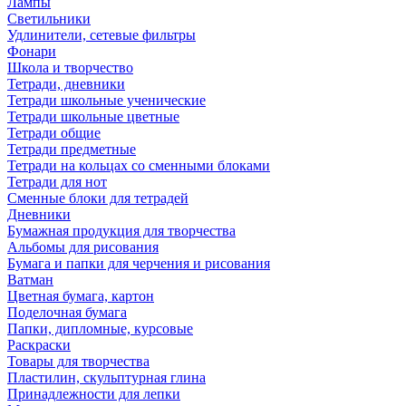
Лампы
Светильники
Удлинители, сетевые фильтры
Фонари
Школа и творчество
Тетради, дневники
Тетради школьные ученические
Тетради школьные цветные
Тетради общие
Тетради предметные
Тетради на кольцах со сменными блоками
Тетради для нот
Сменные блоки для тетрадей
Дневники
Бумажная продукция для творчества
Альбомы для рисования
Бумага и папки для черчения и рисования
Ватман
Цветная бумага, картон
Поделочная бумага
Папки, дипломные, курсовые
Раскраски
Товары для творчества
Пластилин, скульптурная глина
Принадлежности для лепки