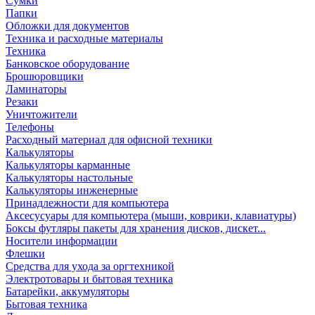
Сумки
Папки
Обложки для документов
Техника и расходные материалы
Техника
Банковское оборудование
Брошюровщики
Ламинаторы
Резаки
Уничтожители
Телефоны
Расходный материал для офисной техники
Калькуляторы
Калькуляторы карманные
Калькуляторы настольные
Калькуляторы инженерные
Принадлежности для компьютера
Аксесусуары для компьютера (мыши, коврики, клавиатуры)
Боксы футляры пакеты для хранения дисков, дискет...
Носители информации
Флешки
Средства для ухода за оргтехникой
Электротовары и бытовая техника
Батарейки, аккумуляторы
Бытовая техника