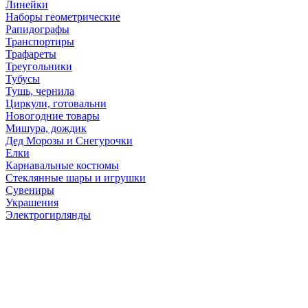
Линейки
Наборы геометрические
Рапидографы
Транспортиры
Трафареты
Треугольники
Тубусы
Тушь, чернила
Циркули, готовальни
Новогодние товары
Мишура, дождик
Дед Морозы и Снегурочки
Елки
Карнавальные костюмы
Стеклянные шары и игрушки
Сувениры
Украшения
Электрогирлянды