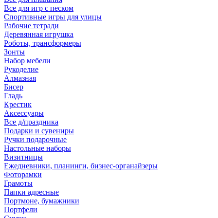
Все для игр с песком
Спортивные игры для улицы
Рабочие тетради
Деревянная игрушка
Роботы, трансформеры
Зонты
Набор мебели
Рукоделие
Алмазная
Бисер
Гладь
Крестик
Аксессуары
Все д/праздника
Подарки и сувениры
Ручки подарочные
Настольные наборы
Визитницы
Ежедневники, планинги, бизнес-органайзеры
Фоторамки
Грамоты
Папки адресные
Портмоне, бумажники
Портфели