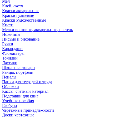
Мел
Клей, скотч
Краски акварельные
Краски гуашевые
Краски художественные
Кисти
Мелки восковые, акварельные, пастель
Ножницы
Письмо и рисование
Ручки
Карандаши
Фломастеры
Точилки
Ластики
Школьные товары
Ранцы, портфели
Пеналы
Папки для тетрадей и труда
Обложки
Кассы, счетный материал
Подставки для книг
Учебные пособия
Глобусы
Чертежные принадлежности
Доски чертежные