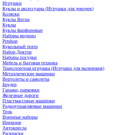
Игрушки
Куклы и аксессуары (Игрушки для девочек)
Коляски
Куклы Весна
Куклы
Куклы фарфоровые
Наборы модниц
Petshop
Кукольный театр
Набор Доктор
Наборы посудки
Мебель и бытовая техника
Транспортная игрушка (Игрушки для мальчиков)
Металлические машинки
Вертолеты и самолеты
Брудер
Гаражи, парковки
Железные дороги
Пластмассовые машинки
Радиоуправляемые машинки
Трэк
Военные наборы
Инерция
Автокресла
Раскраски