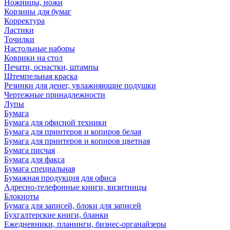
Ножницы, ножи
Корзины для бумаг
Корректура
Ластики
Точилки
Настольные наборы
Коврики на стол
Печати, оснастки, штампы
Штемпельная краска
Резинки для денег, увлажняющие подушки
Чертежные принадлежности
Лупы
Бумага
Бумага для офисной техники
Бумага для принтеров и копиров белая
Бумага для принтеров и копиров цветная
Бумага писчая
Бумага для факса
Бумага специальная
Бумажная продукция для офиса
Адресно-телефонные книги, визитницы
Блокноты
Бумага для записей, блоки для записей
Бухгалтерские книги, бланки
Ежедневники, планинги, бизнес-органайзеры