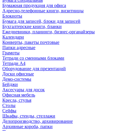
Бумага специальная
Бумажная продукция для офиса
Адресно-телефонные книги, визитницы
Блокноты
Бумага для записей, блоки для записей
Бухгалтерские книги, бланки
Ежедневники, планинги, бизнес-органайзеры
Календари
Конверты, пакеты почтовые
Папки адресные
Грамоты
Тетради со сменными блоками
Тетради А4
Оборудование для презентаций
Доски офисные
Демо-системы
Бейджи
Аксесуары для досок
Офисная мебель
Кресла, стулья
Столы
Сейфы
Шкафы, стенды, стеллажи
Делопроизводство, архивирование
Архивные короба, папки