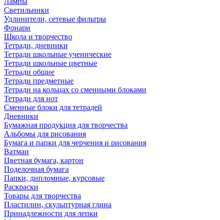
Лампы
Светильники
Удлинители, сетевые фильтры
Фонари
Школа и творчество
Тетради, дневники
Тетради школьные ученические
Тетради школьные цветные
Тетради общие
Тетради предметные
Тетради на кольцах со сменными блоками
Тетради для нот
Сменные блоки для тетрадей
Дневники
Бумажная продукция для творчества
Альбомы для рисования
Бумага и папки для черчения и рисования
Ватман
Цветная бумага, картон
Поделочная бумага
Папки, дипломные, курсовые
Раскраски
Товары для творчества
Пластилин, скульптурная глина
Принадлежности для лепки