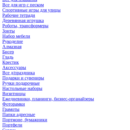
Все для игр с песком
Спортивные игры для улицы
Рабочие тетради
Деревянная игрушка
Роботы, трансформеры
Зонты
Набор мебели
Рукоделие
Алмазная
Бисер
Гладь
Крестик
Аксессуары
Все д/праздника
Подарки и сувениры
Ручки подарочные
Настольные наборы
Визитницы
Ежедневники, планинги, бизнес-органайзеры
Фоторамки
Грамоты
Папки адресные
Портмоне, бумажники
Портфели