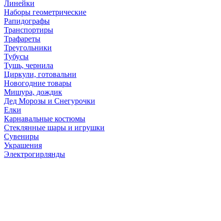
Линейки
Наборы геометрические
Рапидографы
Транспортиры
Трафареты
Треугольники
Тубусы
Тушь, чернила
Циркули, готовальни
Новогодние товары
Мишура, дождик
Дед Морозы и Снегурочки
Елки
Карнавальные костюмы
Стеклянные шары и игрушки
Сувениры
Украшения
Электрогирлянды