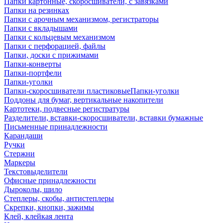
Папки картонные, скоросшиватели, с завязками
Папки на резинках
Папки с арочным механизмом, регистраторы
Папки с вкладышами
Папки с кольцевым механизмом
Папки с перфорацией, файлы
Папки, доски с прижимами
Папки-конверты
Папки-портфели
Папки-уголки
Папки-скоросшиватели пластиковыеПапки-уголки
Поддоны для бумаг, вертикальные накопители
Картотеки, подвесные регистратуры
Разделители, вставки-скоросшиватели, вставки бумажные
Письменные принадлежности
Карандаши
Ручки
Стержни
Маркеры
Текстовыделители
Офисные принадлежности
Дыроколы, шило
Степлеры, скобы, антистеплеры
Скрепки, кнопки, зажимы
Клей, клейкая лента