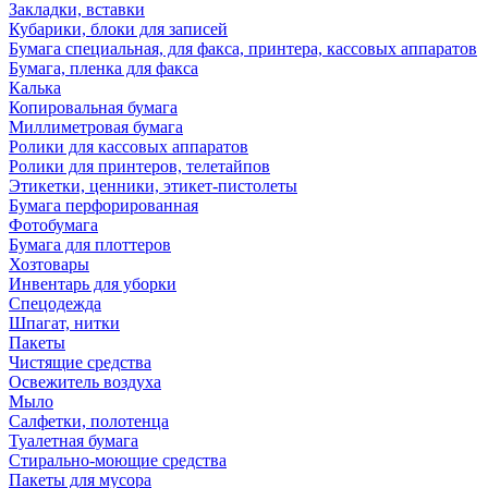
Закладки, вставки
Кубарики, блоки для записей
Бумага специальная, для факса, принтера, кассовых аппаратов
Бумага, пленка для факса
Калька
Копировальная бумага
Миллиметровая бумага
Ролики для кассовых аппаратов
Ролики для принтеров, телетайпов
Этикетки, ценники, этикет-пистолеты
Бумага перфорированная
Фотобумага
Бумага для плоттеров
Хозтовары
Инвентарь для уборки
Спецодежда
Шпагат, нитки
Пакеты
Чистящие средства
Освежитель воздуха
Мыло
Салфетки, полотенца
Туалетная бумага
Стирально-моющие средства
Пакеты для мусора