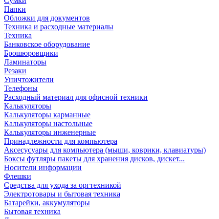
Сумки
Папки
Обложки для документов
Техника и расходные материалы
Техника
Банковское оборудование
Брошюровщики
Ламинаторы
Резаки
Уничтожители
Телефоны
Расходный материал для офисной техники
Калькуляторы
Калькуляторы карманные
Калькуляторы настольные
Калькуляторы инженерные
Принадлежности для компьютера
Аксесусуары для компьютера (мыши, коврики, клавиатуры)
Боксы футляры пакеты для хранения дисков, дискет...
Носители информации
Флешки
Средства для ухода за оргтехникой
Электротовары и бытовая техника
Батарейки, аккумуляторы
Бытовая техника