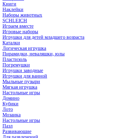
Книги
Наклейки
Наборы животных
SCHLEICH
Играем вместе
Игровые наборы
Игрушки для детей младшего возраста
Каталки
Логическая игрушка
Пирамидки, неваляшки, юлы
Пластизоль
Погремушки
Игрушки заводные
Игрушки для ванной
Мыльные пузыри
Мягкая игрушка
Настольные игры
Домино
Кубики
Лото
Мозаика
Настольные игры
Пазл
Развиваюшие
Для развлечений