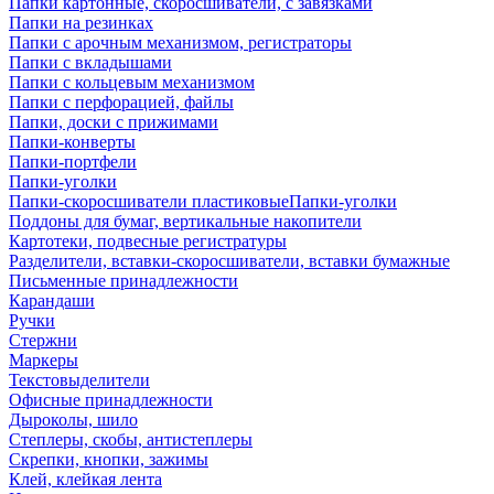
Папки картонные, скоросшиватели, с завязками
Папки на резинках
Папки с арочным механизмом, регистраторы
Папки с вкладышами
Папки с кольцевым механизмом
Папки с перфорацией, файлы
Папки, доски с прижимами
Папки-конверты
Папки-портфели
Папки-уголки
Папки-скоросшиватели пластиковыеПапки-уголки
Поддоны для бумаг, вертикальные накопители
Картотеки, подвесные регистратуры
Разделители, вставки-скоросшиватели, вставки бумажные
Письменные принадлежности
Карандаши
Ручки
Стержни
Маркеры
Текстовыделители
Офисные принадлежности
Дыроколы, шило
Степлеры, скобы, антистеплеры
Скрепки, кнопки, зажимы
Клей, клейкая лента