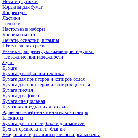
Ножницы, ножи
Корзины для бумаг
Корректура
Ластики
Точилки
Настольные наборы
Коврики на стол
Печати, оснастки, штампы
Штемпельная краска
Резинки для денег, увлажняющие подушки
Чертежные принадлежности
Лупы
Бумага
Бумага для офисной техники
Бумага для принтеров и копиров белая
Бумага для принтеров и копиров цветная
Бумага писчая
Бумага для факса
Бумага специальная
Бумажная продукция для офиса
Адресно-телефонные книги, визитницы
Блокноты
Бумага для записей, блоки для записей
Бухгалтерские книги, бланки
Ежедневники, планинги, бизнес-органайзеры