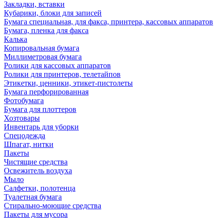
Закладки, вставки
Кубарики, блоки для записей
Бумага специальная, для факса, принтера, кассовых аппаратов
Бумага, пленка для факса
Калька
Копировальная бумага
Миллиметровая бумага
Ролики для кассовых аппаратов
Ролики для принтеров, телетайпов
Этикетки, ценники, этикет-пистолеты
Бумага перфорированная
Фотобумага
Бумага для плоттеров
Хозтовары
Инвентарь для уборки
Спецодежда
Шпагат, нитки
Пакеты
Чистящие средства
Освежитель воздуха
Мыло
Салфетки, полотенца
Туалетная бумага
Стирально-моющие средства
Пакеты для мусора