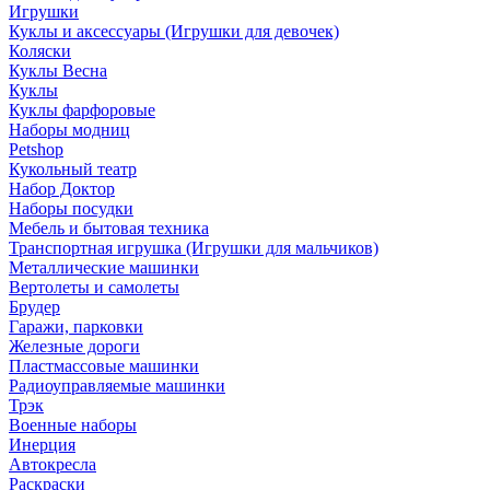
Игрушки
Куклы и аксессуары (Игрушки для девочек)
Коляски
Куклы Весна
Куклы
Куклы фарфоровые
Наборы модниц
Petshop
Кукольный театр
Набор Доктор
Наборы посудки
Мебель и бытовая техника
Транспортная игрушка (Игрушки для мальчиков)
Металлические машинки
Вертолеты и самолеты
Брудер
Гаражи, парковки
Железные дороги
Пластмассовые машинки
Радиоуправляемые машинки
Трэк
Военные наборы
Инерция
Автокресла
Раскраски