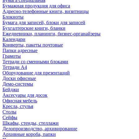
Бумага специальная
Бумажная продукция для офиса
Адресно-телефонные книги, визитницы
Блокноты
Бумага для записей, блоки для записей
Бухгалтерские книги, бланки
Ежедневники, планинги, бизнес-органайзеры
Календари
Конверты, пакеты почтовые
Папки адресные
Грамоты
Тетради со сменными блоками
Тетради А4
Оборудование для презентаций
Доски офисные
Демо-системы
Бейджи
Аксесуары для досок
Офисная мебель
Кресла, стулья
Столы
Сейфы
Шкафы, стенды, стеллажи
Делопроизводство, архивирование
Архивные короба, папки