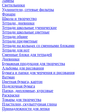
Лампы
Светильники
Удлинители, сетевые фильтры
Фонари
Школа и творчество
Тетради, дневники
Тетради школьные ученические
Тетради школьные цветные
Тетради общие
Тетради предметные
Тетради на кольцах со сменными блоками
Тетради для нот
Сменные блоки для тетрадей
Дневники
Бумажная продукция для творчества
Альбомы для рисования
Бумага и папки для черчения и рисования
Ватман
Цветная бумага, картон
Поделочная бумага
Папки, дипломные, курсовые
Раскраски
Товары для творчества
Пластилин, скульптурная глина
Принадлежности для лепки