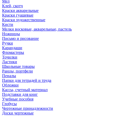
Мел
Клей, скотч
Краски акварельные
Краски гуашевые
Краски художественные
Кисти
Мелки восковые, акварельные, пастель
Ножницы
Письмо и рисование
Ручки
Карандаши
Фломастеры
Точилки
Ластики
Школьные товары
Ранцы, портфели
Пеналы
Папки для тетрадей и труда
Обложки
Кассы, счетный материал
Подставки для книг
Учебные пособия
Глобусы
Чертежные принадлежности
Доски чертежные