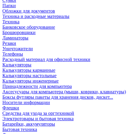
Сумки
Папки
Обложки для документов
Техника и расходные материалы
Техника
Банковское оборудование
Брошюровщики
Ламинаторы
Резаки
Уничтожители
Телефоны
Расходный материал для офисной техники
Калькуляторы
Калькуляторы карманные
Калькуляторы настольные
Калькуляторы инженерные
Принадлежности для компьютера
Аксесусуары для компьютера (мыши, коврики, клавиатуры)
Боксы футляры пакеты для хранения дисков, дискет...
Носители информации
Флешки
Средства для ухода за оргтехникой
Электротовары и бытовая техника
Батарейки, аккумуляторы
Бытовая техника