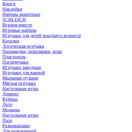
Книги
Наклейки
Наборы животных
SCHLEICH
Играем вместе
Игровые наборы
Игрушки для детей младшего возраста
Каталки
Логическая игрушка
Пирамидки, неваляшки, юлы
Пластизоль
Погремушки
Игрушки заводные
Игрушки для ванной
Мыльные пузыри
Мягкая игрушка
Настольные игры
Домино
Кубики
Лото
Мозаика
Настольные игры
Пазл
Развиваюшие
Для развлечений