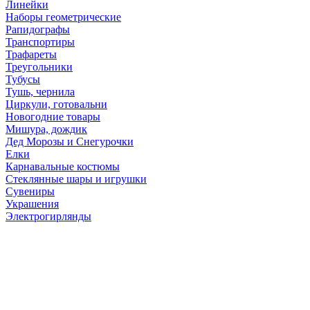
Линейки
Наборы геометрические
Рапидографы
Транспортиры
Трафареты
Треугольники
Тубусы
Тушь, чернила
Циркули, готовальни
Новогодние товары
Мишура, дождик
Дед Морозы и Снегурочки
Елки
Карнавальные костюмы
Стеклянные шары и игрушки
Сувениры
Украшения
Электрогирлянды