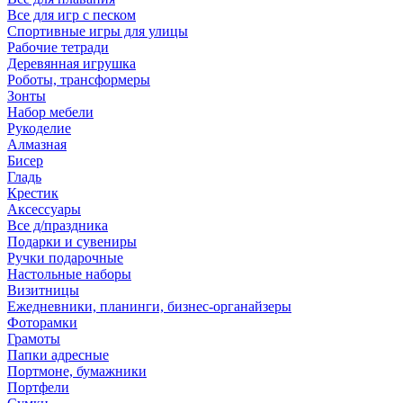
Все для игр с песком
Спортивные игры для улицы
Рабочие тетради
Деревянная игрушка
Роботы, трансформеры
Зонты
Набор мебели
Рукоделие
Алмазная
Бисер
Гладь
Крестик
Аксессуары
Все д/праздника
Подарки и сувениры
Ручки подарочные
Настольные наборы
Визитницы
Ежедневники, планинги, бизнес-органайзеры
Фоторамки
Грамоты
Папки адресные
Портмоне, бумажники
Портфели