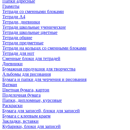
Папки адресные
Грамоты
Тетради со сменными блоками
Тетради А4
Тетради, дневники
Тетради школьные ученические
Тетради школьные цветные
Тетради общие
Тетради предметные
Тетради на кольцах со сменными блоками
Тетради для нот
Сменные блоки для тетрадей
Дневники
Бумажная продукция для творчества
Альбомы для рисования
Бумага и папки для черчения и рисования
Ватман
Цветная бумага, картон
Поделочная бумага
Папки, дипломные, курсовые
Раскраски
Бумага для записей, блоки для записей
Бумага с клеевым краем
Закладки, вставки
Кубарики, блоки для записей