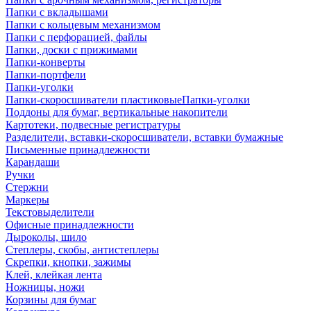
Папки с вкладышами
Папки с кольцевым механизмом
Папки с перфорацией, файлы
Папки, доски с прижимами
Папки-конверты
Папки-портфели
Папки-уголки
Папки-скоросшиватели пластиковыеПапки-уголки
Поддоны для бумаг, вертикальные накопители
Картотеки, подвесные регистратуры
Разделители, вставки-скоросшиватели, вставки бумажные
Письменные принадлежности
Карандаши
Ручки
Стержни
Маркеры
Текстовыделители
Офисные принадлежности
Дыроколы, шило
Степлеры, скобы, антистеплеры
Скрепки, кнопки, зажимы
Клей, клейкая лента
Ножницы, ножи
Корзины для бумаг