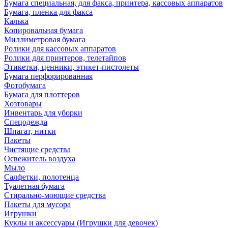
Бумага специальная, для факса, принтера, кассовых аппаратов
Бумага, пленка для факса
Калька
Копировальная бумага
Миллиметровая бумага
Ролики для кассовых аппаратов
Ролики для принтеров, телетайпов
Этикетки, ценники, этикет-пистолеты
Бумага перфорированная
Фотобумага
Бумага для плоттеров
Хозтовары
Инвентарь для уборки
Спецодежда
Шпагат, нитки
Пакеты
Чистящие средства
Освежитель воздуха
Мыло
Салфетки, полотенца
Туалетная бумага
Стирально-моющие средства
Пакеты для мусора
Игрушки
Куклы и аксессуары (Игрушки для девочек)