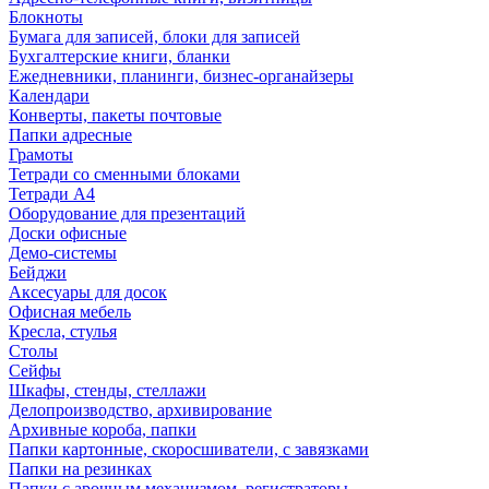
Блокноты
Бумага для записей, блоки для записей
Бухгалтерские книги, бланки
Ежедневники, планинги, бизнес-органайзеры
Календари
Конверты, пакеты почтовые
Папки адресные
Грамоты
Тетради со сменными блоками
Тетради А4
Оборудование для презентаций
Доски офисные
Демо-системы
Бейджи
Аксесуары для досок
Офисная мебель
Кресла, стулья
Столы
Сейфы
Шкафы, стенды, стеллажи
Делопроизводство, архивирование
Архивные короба, папки
Папки картонные, скоросшиватели, с завязками
Папки на резинках
Папки с арочным механизмом, регистраторы