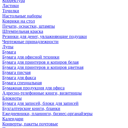
Корректура
Ластики
Точилки
Настольные наборы
Коврики на стол
Печати, оснастки, штампы
Штемпельная краска
Резинки для денег, увлажняющие подушки
Чертежные принадлежности
Лупы
Бумага
Бумага для офисной техники
Бумага для принтеров и копиров белая
Бумага для принтеров и копиров цветная
Бумага писчая
Бумага для факса
Бумага специальная
Бумажная продукция для офиса
Адресно-телефонные книги, визитницы
Блокноты
Бумага для записей, блоки для записей
Бухгалтерские книги, бланки
Ежедневники, планинги, бизнес-органайзеры
Календари
Конверты, пакеты почтовые