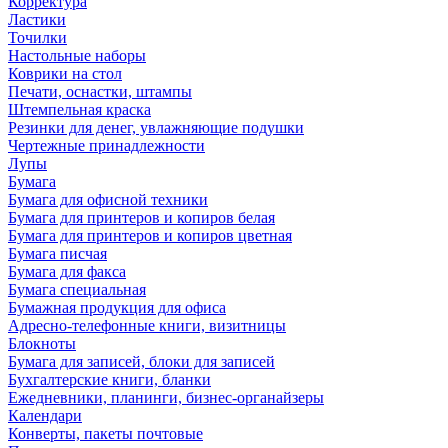
Корректура
Ластики
Точилки
Настольные наборы
Коврики на стол
Печати, оснастки, штампы
Штемпельная краска
Резинки для денег, увлажняющие подушки
Чертежные принадлежности
Лупы
Бумага
Бумага для офисной техники
Бумага для принтеров и копиров белая
Бумага для принтеров и копиров цветная
Бумага писчая
Бумага для факса
Бумага специальная
Бумажная продукция для офиса
Адресно-телефонные книги, визитницы
Блокноты
Бумага для записей, блоки для записей
Бухгалтерские книги, бланки
Ежедневники, планинги, бизнес-органайзеры
Календари
Конверты, пакеты почтовые