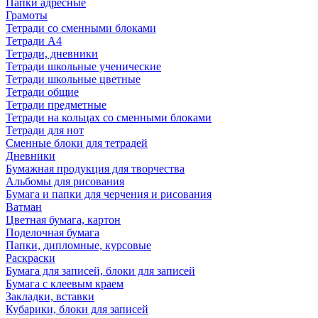
Папки адресные
Грамоты
Тетради со сменными блоками
Тетради А4
Тетради, дневники
Тетради школьные ученические
Тетради школьные цветные
Тетради общие
Тетради предметные
Тетради на кольцах со сменными блоками
Тетради для нот
Сменные блоки для тетрадей
Дневники
Бумажная продукция для творчества
Альбомы для рисования
Бумага и папки для черчения и рисования
Ватман
Цветная бумага, картон
Поделочная бумага
Папки, дипломные, курсовые
Раскраски
Бумага для записей, блоки для записей
Бумага с клеевым краем
Закладки, вставки
Кубарики, блоки для записей