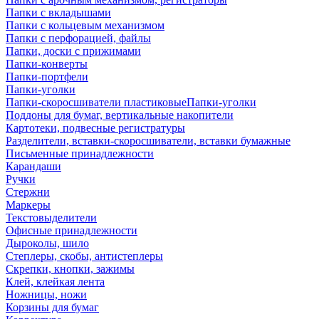
Папки с вкладышами
Папки с кольцевым механизмом
Папки с перфорацией, файлы
Папки, доски с прижимами
Папки-конверты
Папки-портфели
Папки-уголки
Папки-скоросшиватели пластиковыеПапки-уголки
Поддоны для бумаг, вертикальные накопители
Картотеки, подвесные регистратуры
Разделители, вставки-скоросшиватели, вставки бумажные
Письменные принадлежности
Карандаши
Ручки
Стержни
Маркеры
Текстовыделители
Офисные принадлежности
Дыроколы, шило
Степлеры, скобы, антистеплеры
Скрепки, кнопки, зажимы
Клей, клейкая лента
Ножницы, ножи
Корзины для бумаг