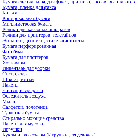
Бумага специальная, для факса, принтера, кассовых аппаратов
Бумага, пленка для факса
Калька
Копировальная бумага
Миллиметровая бумага
Ролики для кассовых аппаратов
Ролики для принтеров, телетайпов
Этикетки, ценники, этикет-пистолеты
Бумага перфорированная
Фотобумага
Бумага для плоттеров
Хозтовары
Инвентарь для уборки
Спецодежда
Шпагат, нитки
Пакеты
Чистящие средства
Освежитель воздуха
Мыло
Салфетки, полотенца
Туалетная бумага
Стирально-моющие средства
Пакеты для мусора
Игрушки
Куклы и аксессуары (Игрушки для девочек)