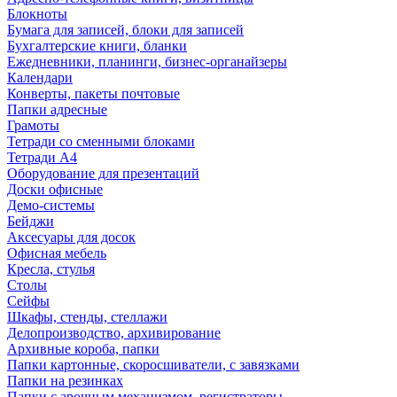
Блокноты
Бумага для записей, блоки для записей
Бухгалтерские книги, бланки
Ежедневники, планинги, бизнес-органайзеры
Календари
Конверты, пакеты почтовые
Папки адресные
Грамоты
Тетради со сменными блоками
Тетради А4
Оборудование для презентаций
Доски офисные
Демо-системы
Бейджи
Аксесуары для досок
Офисная мебель
Кресла, стулья
Столы
Сейфы
Шкафы, стенды, стеллажи
Делопроизводство, архивирование
Архивные короба, папки
Папки картонные, скоросшиватели, с завязками
Папки на резинках
Папки с арочным механизмом, регистраторы