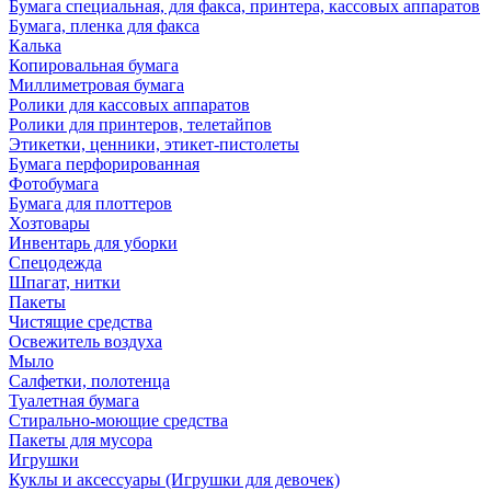
Бумага специальная, для факса, принтера, кассовых аппаратов
Бумага, пленка для факса
Калька
Копировальная бумага
Миллиметровая бумага
Ролики для кассовых аппаратов
Ролики для принтеров, телетайпов
Этикетки, ценники, этикет-пистолеты
Бумага перфорированная
Фотобумага
Бумага для плоттеров
Хозтовары
Инвентарь для уборки
Спецодежда
Шпагат, нитки
Пакеты
Чистящие средства
Освежитель воздуха
Мыло
Салфетки, полотенца
Туалетная бумага
Стирально-моющие средства
Пакеты для мусора
Игрушки
Куклы и аксессуары (Игрушки для девочек)