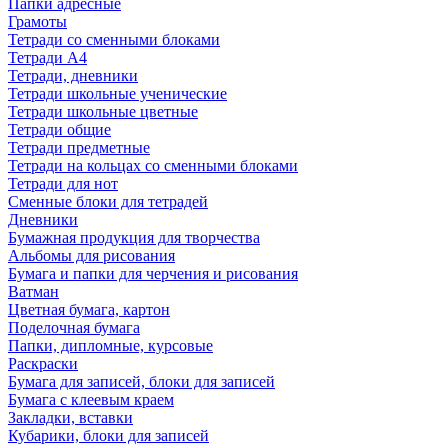
Папки адресные
Грамоты
Тетради со сменными блоками
Тетради А4
Тетради, дневники
Тетради школьные ученические
Тетради школьные цветные
Тетради общие
Тетради предметные
Тетради на кольцах со сменными блоками
Тетради для нот
Сменные блоки для тетрадей
Дневники
Бумажная продукция для творчества
Альбомы для рисования
Бумага и папки для черчения и рисования
Ватман
Цветная бумага, картон
Поделочная бумага
Папки, дипломные, курсовые
Раскраски
Бумага для записей, блоки для записей
Бумага с клеевым краем
Закладки, вставки
Кубарики, блоки для записей