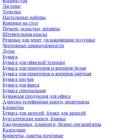
Корректура
Ластики
Точилки
Настольные наборы
Коврики на стол
Печати, оснастки, штампы
Штемпельная краска
Резинки для денег, увлажняющие подушки
Чертежные принадлежности
Лупы
Бумага
Бумага для офисной техники
Бумага для принтеров и копиров белая
Бумага для принтеров и копиров цветная
Бумага писчая
Бумага для факса
Бумага специальная
Бумажная продукция для офиса
Адресно-телефонные книги, визитницы
Блокноты
Бумага для записей, блоки для записей
Бухгалтерские книги, бланки
Ежедневники, планинги, бизнес-органайзеры
Календари
Конверты, пакеты почтовые