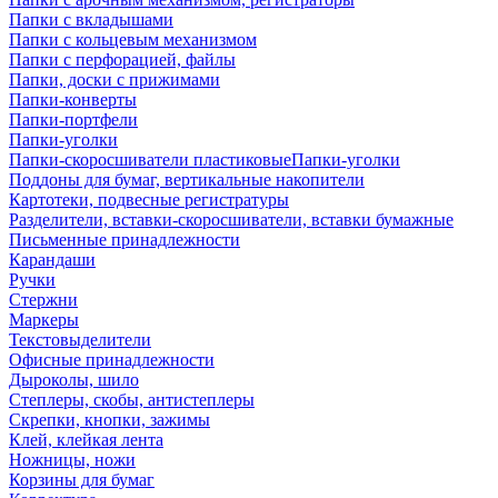
Папки с вкладышами
Папки с кольцевым механизмом
Папки с перфорацией, файлы
Папки, доски с прижимами
Папки-конверты
Папки-портфели
Папки-уголки
Папки-скоросшиватели пластиковыеПапки-уголки
Поддоны для бумаг, вертикальные накопители
Картотеки, подвесные регистратуры
Разделители, вставки-скоросшиватели, вставки бумажные
Письменные принадлежности
Карандаши
Ручки
Стержни
Маркеры
Текстовыделители
Офисные принадлежности
Дыроколы, шило
Степлеры, скобы, антистеплеры
Скрепки, кнопки, зажимы
Клей, клейкая лента
Ножницы, ножи
Корзины для бумаг