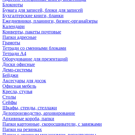
Блокноты
Бумага для записей, блоки для записей
Бухгалтерские книги, бланки
Ежедневники, планинги, бизнес-органайзеры
Календари
Конверты, пакеты почтовые
Папки адресные
Грамоты
Тетради со сменными блоками
Тетради А4
Оборудование для презентаций
Доски офисные
Демо-системы
Бейджи
Аксесуары для досок
Офисная мебель
Кресла, стулья
Столы
Сейфы
Шкафы, стенды, стеллажи
Делопроизводство, архивирование
Архивные короба, папки
Папки картонные, скоросшиватели, с завязками
Папки на резинках
Папки с арочным механизмом, регистраторы