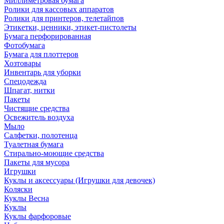
Миллиметровая бумага
Ролики для кассовых аппаратов
Ролики для принтеров, телетайпов
Этикетки, ценники, этикет-пистолеты
Бумага перфорированная
Фотобумага
Бумага для плоттеров
Хозтовары
Инвентарь для уборки
Спецодежда
Шпагат, нитки
Пакеты
Чистящие средства
Освежитель воздуха
Мыло
Салфетки, полотенца
Туалетная бумага
Стирально-моющие средства
Пакеты для мусора
Игрушки
Куклы и аксессуары (Игрушки для девочек)
Коляски
Куклы Весна
Куклы
Куклы фарфоровые