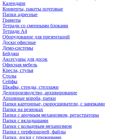
Календари
Конверты, пакеты почтовые
Папки адресные
Грамоты
Тетради со сменными блоками
Тетради А4
Оборудование для презентаций
Доски офисные
Демо-системы
Бейджи
Аксесуары для досок
Офисная мебель
Кресла, стулья
Столы
Сейфы
Шкафы, стенды, стеллажи
Делопроизводство, архивирование
Архивные короба, папки
Папки картонные, скоросшиватели, с завязками
Папки на резинках
Папки с арочным механизмом, регистраторы
Папки с вкладышами
Папки с кольцевым механизмом
Папки с перфорацией, файлы
Папки, доски с прижимами