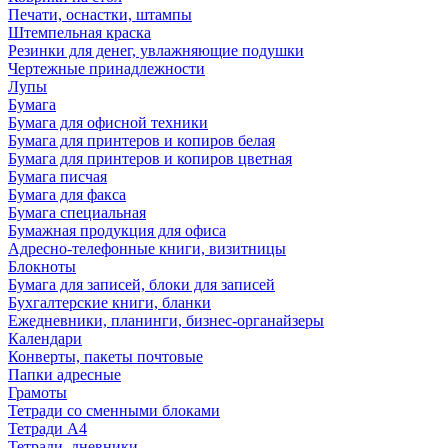
Печати, оснастки, штампы
Штемпельная краска
Резинки для денег, увлажняющие подушки
Чертежные принадлежности
Лупы
Бумага
Бумага для офисной техники
Бумага для принтеров и копиров белая
Бумага для принтеров и копиров цветная
Бумага писчая
Бумага для факса
Бумага специальная
Бумажная продукция для офиса
Адресно-телефонные книги, визитницы
Блокноты
Бумага для записей, блоки для записей
Бухгалтерские книги, бланки
Ежедневники, планинги, бизнес-органайзеры
Календари
Конверты, пакеты почтовые
Папки адресные
Грамоты
Тетради со сменными блоками
Тетради А4
Тетради, дневники