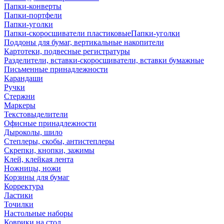
Папки-конверты
Папки-портфели
Папки-уголки
Папки-скоросшиватели пластиковыеПапки-уголки
Поддоны для бумаг, вертикальные накопители
Картотеки, подвесные регистратуры
Разделители, вставки-скоросшиватели, вставки бумажные
Письменные принадлежности
Карандаши
Ручки
Стержни
Маркеры
Текстовыделители
Офисные принадлежности
Дыроколы, шило
Степлеры, скобы, антистеплеры
Скрепки, кнопки, зажимы
Клей, клейкая лента
Ножницы, ножи
Корзины для бумаг
Корректура
Ластики
Точилки
Настольные наборы
Коврики на стол