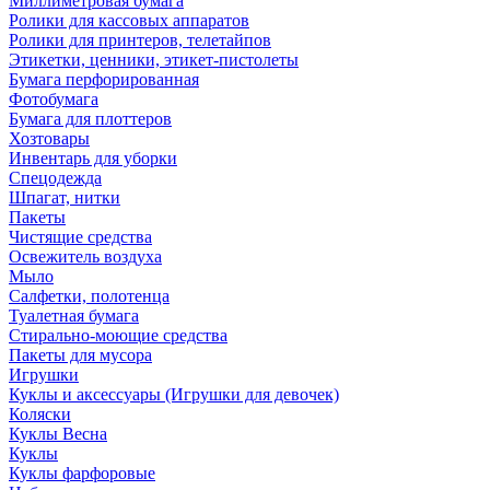
Миллиметровая бумага
Ролики для кассовых аппаратов
Ролики для принтеров, телетайпов
Этикетки, ценники, этикет-пистолеты
Бумага перфорированная
Фотобумага
Бумага для плоттеров
Хозтовары
Инвентарь для уборки
Спецодежда
Шпагат, нитки
Пакеты
Чистящие средства
Освежитель воздуха
Мыло
Салфетки, полотенца
Туалетная бумага
Стирально-моющие средства
Пакеты для мусора
Игрушки
Куклы и аксессуары (Игрушки для девочек)
Коляски
Куклы Весна
Куклы
Куклы фарфоровые