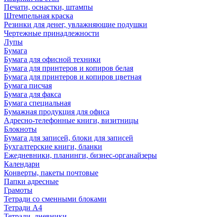
Печати, оснастки, штампы
Штемпельная краска
Резинки для денег, увлажняющие подушки
Чертежные принадлежности
Лупы
Бумага
Бумага для офисной техники
Бумага для принтеров и копиров белая
Бумага для принтеров и копиров цветная
Бумага писчая
Бумага для факса
Бумага специальная
Бумажная продукция для офиса
Адресно-телефонные книги, визитницы
Блокноты
Бумага для записей, блоки для записей
Бухгалтерские книги, бланки
Ежедневники, планинги, бизнес-органайзеры
Календари
Конверты, пакеты почтовые
Папки адресные
Грамоты
Тетради со сменными блоками
Тетради А4
Тетради, дневники