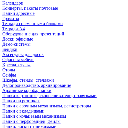
Календари
Конверты, пакеты почтовые
Папки адресные
Грамоты
Тетради со сменными блоками
Тетради А4
Оборудование для презентаций
Доски офисные
Демо-системы
Бейджи
Аксесуары для досок
Офисная мебель
Кресла, стулья
Столы
Сейфы
Шкафы, стенды, стеллажи
Делопроизводство, архивирование
Архивные короба, папки
Папки картонные, скоросшиватели, с завязками
Папки на резинках
Папки с арочным механизмом, регистраторы
Папки с вкладышами
Папки с кольцевым механизмом
Папки с перфорацией, файлы
Папки, доски с прижимами