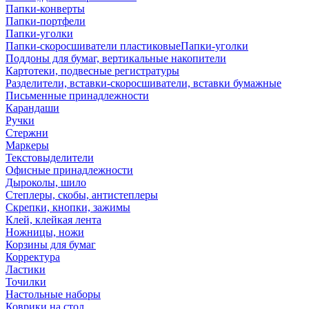
Папки-конверты
Папки-портфели
Папки-уголки
Папки-скоросшиватели пластиковыеПапки-уголки
Поддоны для бумаг, вертикальные накопители
Картотеки, подвесные регистратуры
Разделители, вставки-скоросшиватели, вставки бумажные
Письменные принадлежности
Карандаши
Ручки
Стержни
Маркеры
Текстовыделители
Офисные принадлежности
Дыроколы, шило
Степлеры, скобы, антистеплеры
Скрепки, кнопки, зажимы
Клей, клейкая лента
Ножницы, ножи
Корзины для бумаг
Корректура
Ластики
Точилки
Настольные наборы
Коврики на стол