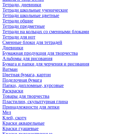
Тетради, дневники
Тетради школьные ученические
Тетради школьные цветные
Тетради общие
Тетради предметные
Тетради на кольцах со сменными блоками
Тетради для нот
Сменные блоки для тетрадей
Дневники
Бумажная продукция для творчества
Альбомы для рисования
Бумага и папки для черчения и рисования
Ватман
Цветная бумага, картон
Поделочная бумага
Папки, дипломные, курсовые
Раскраски
Товары для творчества
Пластилин, скульптурная глина
Принадлежности для лепки
Мел
Клей, скотч
Краски акварельные
Краски гуашевые
Краски художественные