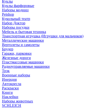
Куклы
Куклы фарфоровые
Наборы модниц
Petshop
Кукольный театр
Набор Доктор
Наборы посудки
Мебель и бытовая техника
Транспортная игрушка (Игрушки для мальчиков)
Металлические машинки
Вертолеты и самолеты
Брудер
Гаражи, парковки
Железные дороги
Пластмассовые машинки
Радиоуправляемые машинки
Трэк
Военные наборы
Инерция
Автокресла
Раскраски
Книги
Наклейки
Наборы животных
SCHLEICH