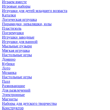
Играем вместе
Игровые наборы
Игрушки для детей младшего возраста
Каталки
Логическая игрушка
Пирамидки, неваляшки, юлы
Пластизоль
Погремушки
Игрушки заводные
Игрушки для ванной
Мыльные пузыри
Мягкая игрушка
Настольные игры
Домино
Кубики
Лото
Мозаика
Настольные игры
Пазл
Развиваюшие
Для развлечений
Электронные
Магниты
Наборы для детского творчества
Конструктор