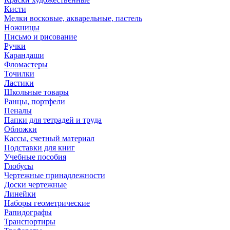
Кисти
Мелки восковые, акварельные, пастель
Ножницы
Письмо и рисование
Ручки
Карандаши
Фломастеры
Точилки
Ластики
Школьные товары
Ранцы, портфели
Пеналы
Папки для тетрадей и труда
Обложки
Кассы, счетный материал
Подставки для книг
Учебные пособия
Глобусы
Чертежные принадлежности
Доски чертежные
Линейки
Наборы геометрические
Рапидографы
Транспортиры