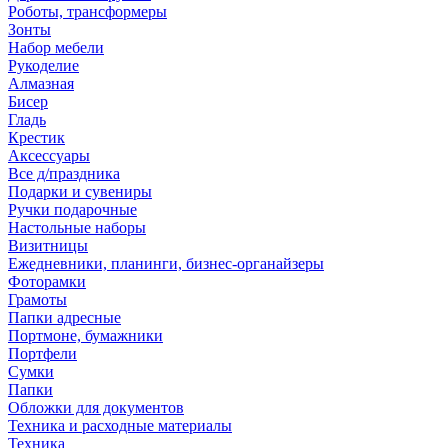
Роботы, трансформеры
Зонты
Набор мебели
Рукоделие
Алмазная
Бисер
Гладь
Крестик
Аксессуары
Все д/праздника
Подарки и сувениры
Ручки подарочные
Настольные наборы
Визитницы
Ежедневники, планинги, бизнес-органайзеры
Фоторамки
Грамоты
Папки адресные
Портмоне, бумажники
Портфели
Сумки
Папки
Обложки для документов
Техника и расходные материалы
Техника