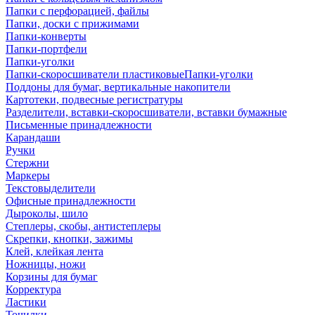
Папки с перфорацией, файлы
Папки, доски с прижимами
Папки-конверты
Папки-портфели
Папки-уголки
Папки-скоросшиватели пластиковыеПапки-уголки
Поддоны для бумаг, вертикальные накопители
Картотеки, подвесные регистратуры
Разделители, вставки-скоросшиватели, вставки бумажные
Письменные принадлежности
Карандаши
Ручки
Стержни
Маркеры
Текстовыделители
Офисные принадлежности
Дыроколы, шило
Степлеры, скобы, антистеплеры
Скрепки, кнопки, зажимы
Клей, клейкая лента
Ножницы, ножи
Корзины для бумаг
Корректура
Ластики
Точилки