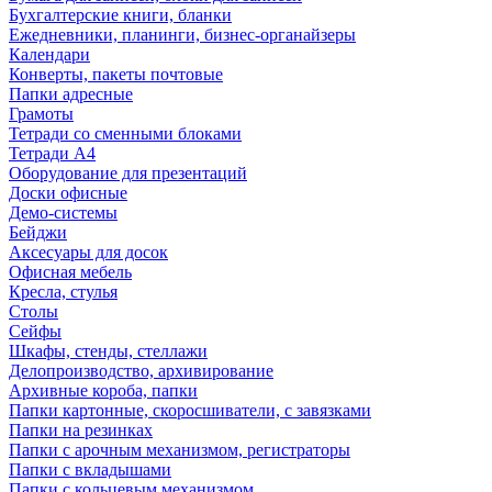
Бухгалтерские книги, бланки
Ежедневники, планинги, бизнес-органайзеры
Календари
Конверты, пакеты почтовые
Папки адресные
Грамоты
Тетради со сменными блоками
Тетради А4
Оборудование для презентаций
Доски офисные
Демо-системы
Бейджи
Аксесуары для досок
Офисная мебель
Кресла, стулья
Столы
Сейфы
Шкафы, стенды, стеллажи
Делопроизводство, архивирование
Архивные короба, папки
Папки картонные, скоросшиватели, с завязками
Папки на резинках
Папки с арочным механизмом, регистраторы
Папки с вкладышами
Папки с кольцевым механизмом