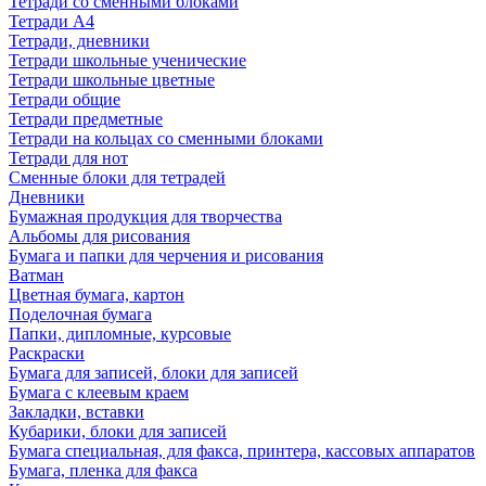
Тетради со сменными блоками
Тетради А4
Тетради, дневники
Тетради школьные ученические
Тетради школьные цветные
Тетради общие
Тетради предметные
Тетради на кольцах со сменными блоками
Тетради для нот
Сменные блоки для тетрадей
Дневники
Бумажная продукция для творчества
Альбомы для рисования
Бумага и папки для черчения и рисования
Ватман
Цветная бумага, картон
Поделочная бумага
Папки, дипломные, курсовые
Раскраски
Бумага для записей, блоки для записей
Бумага с клеевым краем
Закладки, вставки
Кубарики, блоки для записей
Бумага специальная, для факса, принтера, кассовых аппаратов
Бумага, пленка для факса