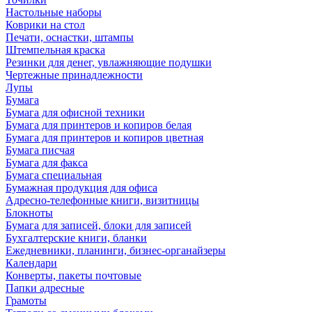
Настольные наборы
Коврики на стол
Печати, оснастки, штампы
Штемпельная краска
Резинки для денег, увлажняющие подушки
Чертежные принадлежности
Лупы
Бумага
Бумага для офисной техники
Бумага для принтеров и копиров белая
Бумага для принтеров и копиров цветная
Бумага писчая
Бумага для факса
Бумага специальная
Бумажная продукция для офиса
Адресно-телефонные книги, визитницы
Блокноты
Бумага для записей, блоки для записей
Бухгалтерские книги, бланки
Ежедневники, планинги, бизнес-органайзеры
Календари
Конверты, пакеты почтовые
Папки адресные
Грамоты