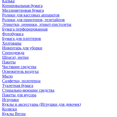
Калька
Копировальная бумага
Миллиметровая бумага
Ролики для кассовых аппаратов
Ролики для принтеров, телетайпов
Этикетки, ценники, этикет-пистолеты
Бумага перфорированная
Фотобумага
Бумага для плоттеров
Хозтовары
Инвентарь для уборки
Спецодежда
Шпагат, нитки
Пакеты
Чистящие средства
Освежитель воздуха
Мыло
Салфетки, полотенца
Туалетная бумага
Стирально-моющие средства
Пакеты для мусора
Игрушки
Куклы и аксессуары (Игрушки для девочек)
Коляски
Куклы Весна