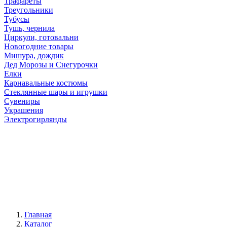
Трафареты
Треугольники
Тубусы
Тушь, чернила
Циркули, готовальни
Новогодние товары
Мишура, дождик
Дед Морозы и Снегурочки
Елки
Карнавальные костюмы
Стеклянные шары и игрушки
Сувениры
Украшения
Электрогирлянды
Главная
Каталог