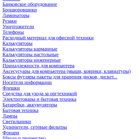
Банковское оборудование
Брошюровщики
Ламинаторы
Резаки
Уничтожители
Телефоны
Расходный материал для офисной техники
Калькуляторы
Калькуляторы карманные
Калькуляторы настольные
Калькуляторы инженерные
Принадлежности для компьютера
Аксесусуары для компьютера (мыши, коврики, клавиатуры)
Боксы футляры пакеты для хранения дисков, дискет...
Носители информации
Флешки
Средства для ухода за оргтехникой
Электротовары и бытовая техника
Батарейки, аккумуляторы
Бытовая техника
Лампы
Светильники
Удлинители, сетевые фильтры
Фонари
Школа и творчество