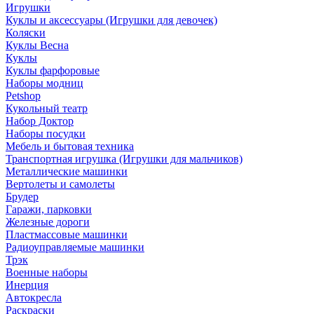
Игрушки
Куклы и аксессуары (Игрушки для девочек)
Коляски
Куклы Весна
Куклы
Куклы фарфоровые
Наборы модниц
Petshop
Кукольный театр
Набор Доктор
Наборы посудки
Мебель и бытовая техника
Транспортная игрушка (Игрушки для мальчиков)
Металлические машинки
Вертолеты и самолеты
Брудер
Гаражи, парковки
Железные дороги
Пластмассовые машинки
Радиоуправляемые машинки
Трэк
Военные наборы
Инерция
Автокресла
Раскраски