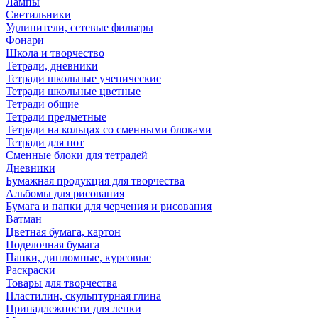
Лампы
Светильники
Удлинители, сетевые фильтры
Фонари
Школа и творчество
Тетради, дневники
Тетради школьные ученические
Тетради школьные цветные
Тетради общие
Тетради предметные
Тетради на кольцах со сменными блоками
Тетради для нот
Сменные блоки для тетрадей
Дневники
Бумажная продукция для творчества
Альбомы для рисования
Бумага и папки для черчения и рисования
Ватман
Цветная бумага, картон
Поделочная бумага
Папки, дипломные, курсовые
Раскраски
Товары для творчества
Пластилин, скульптурная глина
Принадлежности для лепки