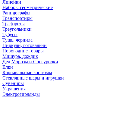
Линейки
Наборы геометрические
Рапидографы
Транспортиры
Трафареты
Треугольники
Тубусы
Тушь, чернила
Циркули, готовальни
Новогодние товары
Мишура, дождик
Дед Морозы и Снегурочки
Елки
Карнавальные костюмы
Стеклянные шары и игрушки
Сувениры
Украшения
Электрогирлянды