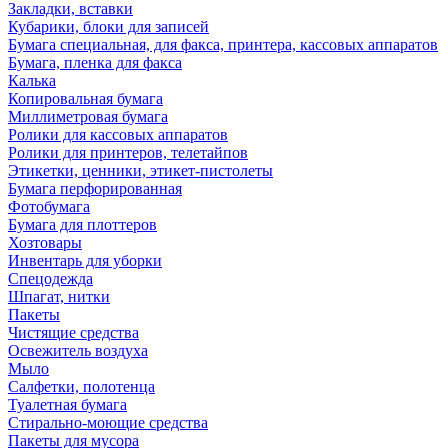
Закладки, вставки
Кубарики, блоки для записей
Бумага специальная, для факса, принтера, кассовых аппаратов
Бумага, пленка для факса
Калька
Копировальная бумага
Миллиметровая бумага
Ролики для кассовых аппаратов
Ролики для принтеров, телетайпов
Этикетки, ценники, этикет-пистолеты
Бумага перфорированная
Фотобумага
Бумага для плоттеров
Хозтовары
Инвентарь для уборки
Спецодежда
Шпагат, нитки
Пакеты
Чистящие средства
Освежитель воздуха
Мыло
Салфетки, полотенца
Туалетная бумага
Стирально-моющие средства
Пакеты для мусора