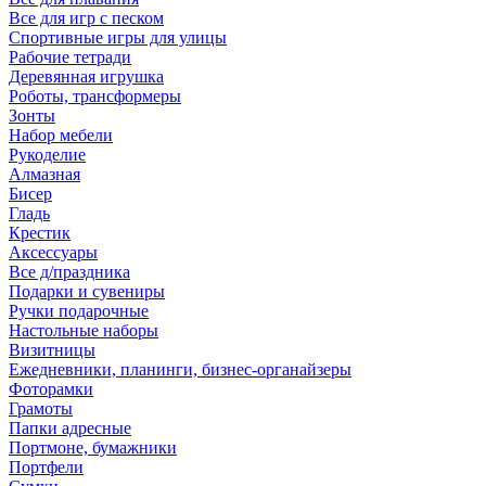
Все для игр с песком
Спортивные игры для улицы
Рабочие тетради
Деревянная игрушка
Роботы, трансформеры
Зонты
Набор мебели
Рукоделие
Алмазная
Бисер
Гладь
Крестик
Аксессуары
Все д/праздника
Подарки и сувениры
Ручки подарочные
Настольные наборы
Визитницы
Ежедневники, планинги, бизнес-органайзеры
Фоторамки
Грамоты
Папки адресные
Портмоне, бумажники
Портфели