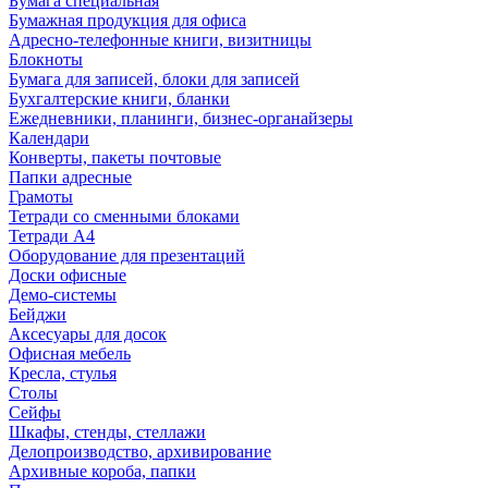
Бумага специальная
Бумажная продукция для офиса
Адресно-телефонные книги, визитницы
Блокноты
Бумага для записей, блоки для записей
Бухгалтерские книги, бланки
Ежедневники, планинги, бизнес-органайзеры
Календари
Конверты, пакеты почтовые
Папки адресные
Грамоты
Тетради со сменными блоками
Тетради А4
Оборудование для презентаций
Доски офисные
Демо-системы
Бейджи
Аксесуары для досок
Офисная мебель
Кресла, стулья
Столы
Сейфы
Шкафы, стенды, стеллажи
Делопроизводство, архивирование
Архивные короба, папки