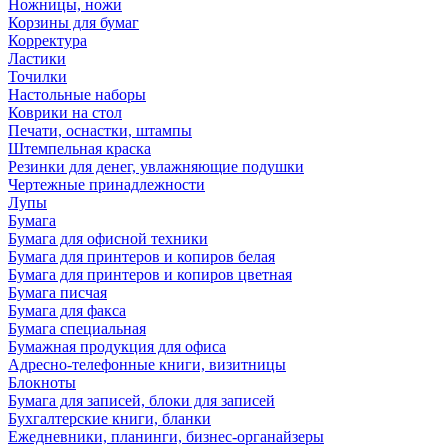
Ножницы, ножи
Корзины для бумаг
Корректура
Ластики
Точилки
Настольные наборы
Коврики на стол
Печати, оснастки, штампы
Штемпельная краска
Резинки для денег, увлажняющие подушки
Чертежные принадлежности
Лупы
Бумага
Бумага для офисной техники
Бумага для принтеров и копиров белая
Бумага для принтеров и копиров цветная
Бумага писчая
Бумага для факса
Бумага специальная
Бумажная продукция для офиса
Адресно-телефонные книги, визитницы
Блокноты
Бумага для записей, блоки для записей
Бухгалтерские книги, бланки
Ежедневники, планинги, бизнес-органайзеры