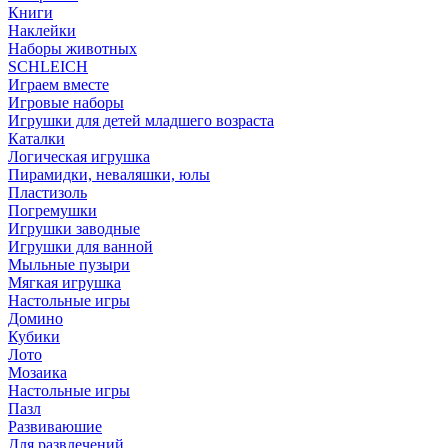
Книги
Наклейки
Наборы животных
SCHLEICH
Играем вместе
Игровые наборы
Игрушки для детей младшего возраста
Каталки
Логическая игрушка
Пирамидки, неваляшки, юлы
Пластизоль
Погремушки
Игрушки заводные
Игрушки для ванной
Мыльные пузыри
Мягкая игрушка
Настольные игры
Домино
Кубики
Лото
Мозаика
Настольные игры
Пазл
Развиваюшие
Для развлечений