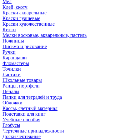
Мел
Клей, скотч
Краски акварельные
Краски гуашевые
Краски художественные
Кисти
Мелки восковые, акварельные, пастель
Ножницы
Письмо и рисование
Ручки
Карандаши
Фломастеры
Точилки
Ластики
Школьные товары
Ранцы, портфели
Пеналы
Папки для тетрадей и труда
Обложки
Кассы, счетный материал
Подставки для книг
Учебные пособия
Глобусы
Чертежные принадлежности
Доски чертежные