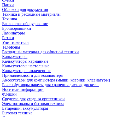
Сумки
Папки
Обложки для документов
Техника и расходные материалы
Техника
Банковское оборудование
Брошюровщики
Ламинаторы
Резаки
Уничтожители
Телефоны
Расходный материал для офисной техники
Калькуляторы
Калькуляторы карманные
Калькуляторы настольные
Калькуляторы инженерные
Принадлежности для компьютера
Аксесусуары для компьютера (мыши, коврики, клавиатуры)
Боксы футляры пакеты для хранения дисков, дискет...
Носители информации
Флешки
Средства для ухода за оргтехникой
Электротовары и бытовая техника
Батарейки, аккумуляторы
Бытовая техника