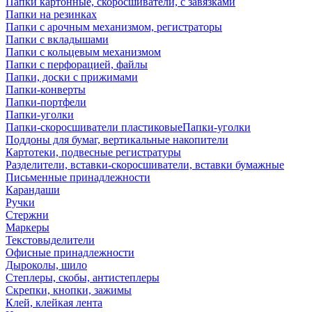
Папки картонные, скоросшиватели, с завязками
Папки на резинках
Папки с арочным механизмом, регистраторы
Папки с вкладышами
Папки с кольцевым механизмом
Папки с перфорацией, файлы
Папки, доски с прижимами
Папки-конверты
Папки-портфели
Папки-уголки
Папки-скоросшиватели пластиковыеПапки-уголки
Поддоны для бумаг, вертикальные накопители
Картотеки, подвесные регистратуры
Разделители, вставки-скоросшиватели, вставки бумажные
Письменные принадлежности
Карандаши
Ручки
Стержни
Маркеры
Текстовыделители
Офисные принадлежности
Дыроколы, шило
Степлеры, скобы, антистеплеры
Скрепки, кнопки, зажимы
Клей, клейкая лента