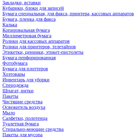
Закладки, вставки
Кубарики, блоки для записей
Бумага специальная, для факса, принтера, кассовых аппаратов
Бумага, пленка для факса
Калька
Копировальная бумага
Миллиметровая бумага
Ролики для кассовых аппаратов
Ролики для принтеров, телетайпов
Этикетки, ценники, этикет-пистолеты
Бумага перфорированная
Фотобумага
Бумага для плоттеров
Хозтовары
Инвентарь для уборки
Спецодежда
Шпагат, нитки
Пакеты
Чистящие средства
Освежитель воздуха
Мыло
Салфетки, полотенца
Туалетная бумага
Стирально-моющие средства
Пакеты для мусора