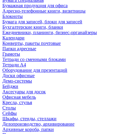
Бумага специальная
Бумажная продукция для офиса
Адресно-телефонные книги, визитницы
Блокноты
Бумага для записей, блоки для записей
Бухгалтерские книги, бланки
Ежедневники, планинги, бизнес-органайзеры
Календари
Конверты, пакеты почтовые
Папки адресные
Грамоты
Тетради со сменными блоками
Тетради А4
Оборудование для презентаций
Доски офисные
Демо-системы
Бейджи
Аксесуары для досок
Офисная мебель
Кресла, стулья
Столы
Сейфы
Шкафы, стенды, стеллажи
Делопроизводство, архивирование
Архивные короба, папки