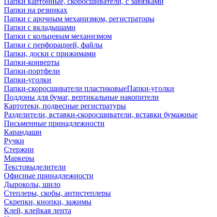
Папки картонные, скоросшиватели, с завязками
Папки на резинках
Папки с арочным механизмом, регистраторы
Папки с вкладышами
Папки с кольцевым механизмом
Папки с перфорацией, файлы
Папки, доски с прижимами
Папки-конверты
Папки-портфели
Папки-уголки
Папки-скоросшиватели пластиковыеПапки-уголки
Поддоны для бумаг, вертикальные накопители
Картотеки, подвесные регистратуры
Разделители, вставки-скоросшиватели, вставки бумажные
Письменные принадлежности
Карандаши
Ручки
Стержни
Маркеры
Текстовыделители
Офисные принадлежности
Дыроколы, шило
Степлеры, скобы, антистеплеры
Скрепки, кнопки, зажимы
Клей, клейкая лента