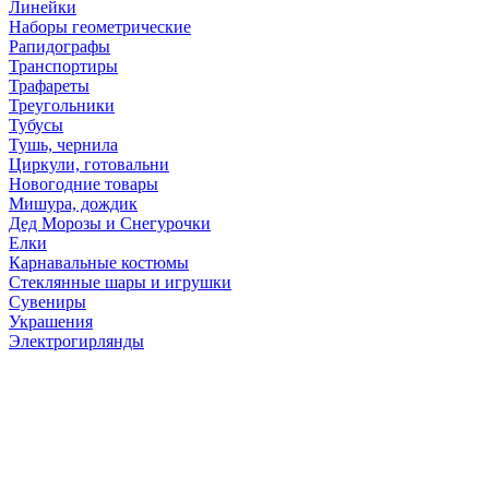
Линейки
Наборы геометрические
Рапидографы
Транспортиры
Трафареты
Треугольники
Тубусы
Тушь, чернила
Циркули, готовальни
Новогодние товары
Мишура, дождик
Дед Морозы и Снегурочки
Елки
Карнавальные костюмы
Стеклянные шары и игрушки
Сувениры
Украшения
Электрогирлянды