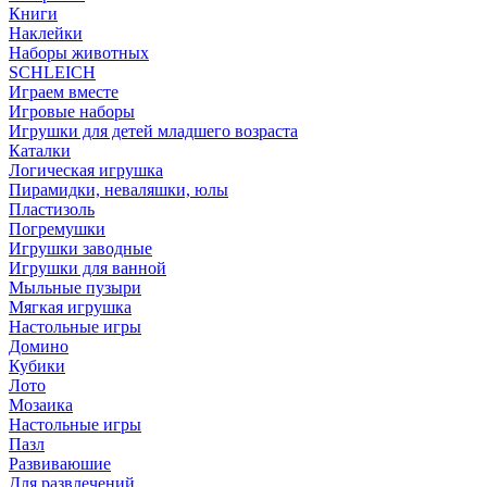
Книги
Наклейки
Наборы животных
SCHLEICH
Играем вместе
Игровые наборы
Игрушки для детей младшего возраста
Каталки
Логическая игрушка
Пирамидки, неваляшки, юлы
Пластизоль
Погремушки
Игрушки заводные
Игрушки для ванной
Мыльные пузыри
Мягкая игрушка
Настольные игры
Домино
Кубики
Лото
Мозаика
Настольные игры
Пазл
Развиваюшие
Для развлечений