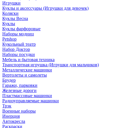
Игрушки
Куклы и аксессуары (Игрушки для девочек)
Коляски
Куклы Весна
Куклы
Куклы фарфоровые
Наборы модниц
Petshop
Кукольный театр
Набор Доктор
Наборы посудки
Мебель и бытовая техника
Транспортная игрушка (Игрушки для мальчиков)
Металлические машинки
Вертолеты и самолеты
Брудер
Гаражи, парковки
Железные дороги
Пластмассовые машинки
Радиоуправляемые машинки
Трэк
Военные наборы
Инерция
Автокресла
Раскраски