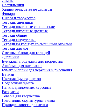
Лампы
Светильники
Удлинители, сетевые фильтры
Фонари
Школа и творчество
Тетради, дневники
Тетради школьные ученические
Тетради школьные цветные
Тетради общие
Тетради предметные
Тетради на кольцах со сменными блоками
Тетради для нот
Сменные блоки для тетрадей
Дневники
Бумажная продукция для творчества
Альбомы для рисования
Бумага и папки для черчения и рисования
Ватман
Цветная бумага, картон
Поделочная бумага
Папки, дипломные, курсовые
Раскраски
Товары для творчества
Пластилин, скульптурная глина
Принадлежности для лепки