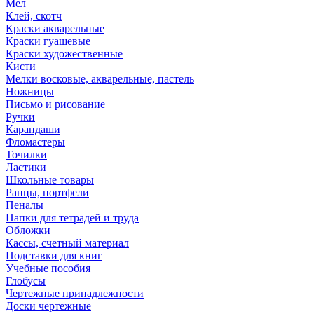
Мел
Клей, скотч
Краски акварельные
Краски гуашевые
Краски художественные
Кисти
Мелки восковые, акварельные, пастель
Ножницы
Письмо и рисование
Ручки
Карандаши
Фломастеры
Точилки
Ластики
Школьные товары
Ранцы, портфели
Пеналы
Папки для тетрадей и труда
Обложки
Кассы, счетный материал
Подставки для книг
Учебные пособия
Глобусы
Чертежные принадлежности
Доски чертежные