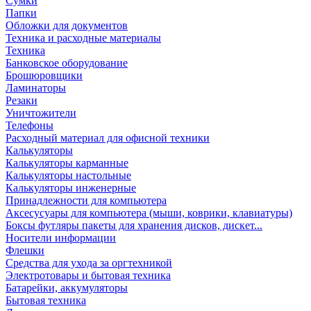
Сумки
Папки
Обложки для документов
Техника и расходные материалы
Техника
Банковское оборудование
Брошюровщики
Ламинаторы
Резаки
Уничтожители
Телефоны
Расходный материал для офисной техники
Калькуляторы
Калькуляторы карманные
Калькуляторы настольные
Калькуляторы инженерные
Принадлежности для компьютера
Аксесусуары для компьютера (мыши, коврики, клавиатуры)
Боксы футляры пакеты для хранения дисков, дискет...
Носители информации
Флешки
Средства для ухода за оргтехникой
Электротовары и бытовая техника
Батарейки, аккумуляторы
Бытовая техника