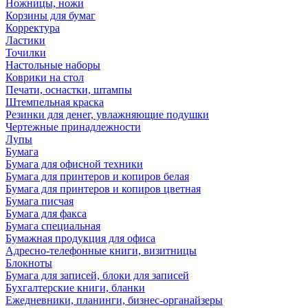
Ножницы, ножи
Корзины для бумаг
Корректура
Ластики
Точилки
Настольные наборы
Коврики на стол
Печати, оснастки, штампы
Штемпельная краска
Резинки для денег, увлажняющие подушки
Чертежные принадлежности
Лупы
Бумага
Бумага для офисной техники
Бумага для принтеров и копиров белая
Бумага для принтеров и копиров цветная
Бумага писчая
Бумага для факса
Бумага специальная
Бумажная продукция для офиса
Адресно-телефонные книги, визитницы
Блокноты
Бумага для записей, блоки для записей
Бухгалтерские книги, бланки
Ежедневники, планинги, бизнес-органайзеры