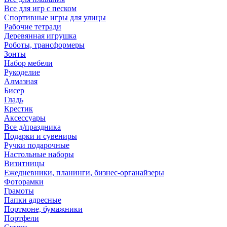
Все для игр с песком
Спортивные игры для улицы
Рабочие тетради
Деревянная игрушка
Роботы, трансформеры
Зонты
Набор мебели
Рукоделие
Алмазная
Бисер
Гладь
Крестик
Аксессуары
Все д/праздника
Подарки и сувениры
Ручки подарочные
Настольные наборы
Визитницы
Ежедневники, планинги, бизнес-органайзеры
Фоторамки
Грамоты
Папки адресные
Портмоне, бумажники
Портфели