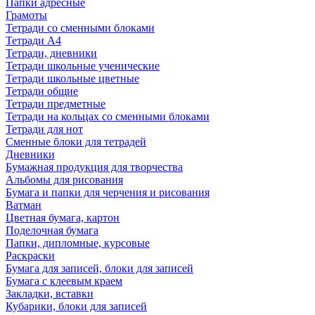
Папки адресные
Грамоты
Тетради со сменными блоками
Тетради А4
Тетради, дневники
Тетради школьные ученические
Тетради школьные цветные
Тетради общие
Тетради предметные
Тетради на кольцах со сменными блоками
Тетради для нот
Сменные блоки для тетрадей
Дневники
Бумажная продукция для творчества
Альбомы для рисования
Бумага и папки для черчения и рисования
Ватман
Цветная бумага, картон
Поделочная бумага
Папки, дипломные, курсовые
Раскраски
Бумага для записей, блоки для записей
Бумага с клеевым краем
Закладки, вставки
Кубарики, блоки для записей