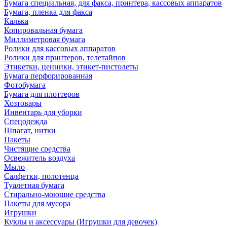
Бумага специальная, для факса, принтера, кассовых аппаратов
Бумага, пленка для факса
Калька
Копировальная бумага
Миллиметровая бумага
Ролики для кассовых аппаратов
Ролики для принтеров, телетайпов
Этикетки, ценники, этикет-пистолеты
Бумага перфорированная
Фотобумага
Бумага для плоттеров
Хозтовары
Инвентарь для уборки
Спецодежда
Шпагат, нитки
Пакеты
Чистящие средства
Освежитель воздуха
Мыло
Салфетки, полотенца
Туалетная бумага
Стирально-моющие средства
Пакеты для мусора
Игрушки
Куклы и аксессуары (Игрушки для девочек)