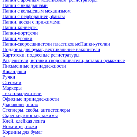
Папки с вкладышами
Папки с кольцевым механизмом
Папки с перфорацией, файлы
Папки, доски с прижимами
Папки-конверты
Папки-портфели
Папки-уголки
Папки-скоросшиватели пластиковыеПапки-уголки
Поддоны для бумаг, вертикальные накопители
Картотеки, подвесные регистратуры
Разделители, вставки-скоросшиватели, вставки бумажные
Письменные принадлежности
Карандаши
Ручки
Стержни
Маркеры
Текстовыделители
Офисные принадлежности
Дыроколы, шило
Степлеры, скобы, антистеплеры
Скрепки, кнопки, зажимы
Клей, клейкая лента
Ножницы, ножи
Корзины для бумаг