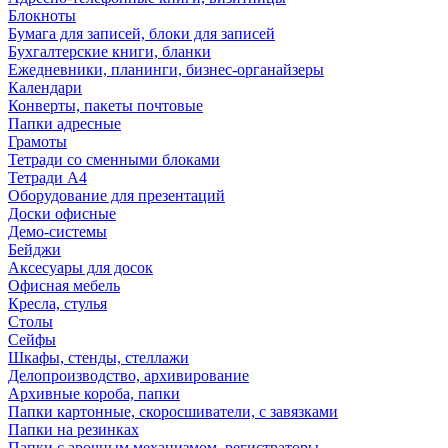
Блокноты
Бумага для записей, блоки для записей
Бухгалтерские книги, бланки
Ежедневники, планинги, бизнес-органайзеры
Календари
Конверты, пакеты почтовые
Папки адресные
Грамоты
Тетради со сменными блоками
Тетради А4
Оборудование для презентаций
Доски офисные
Демо-системы
Бейджи
Аксесуары для досок
Офисная мебель
Кресла, стулья
Столы
Сейфы
Шкафы, стенды, стеллажи
Делопроизводство, архивирование
Архивные короба, папки
Папки картонные, скоросшиватели, с завязками
Папки на резинках
Папки с арочным механизмом, регистраторы