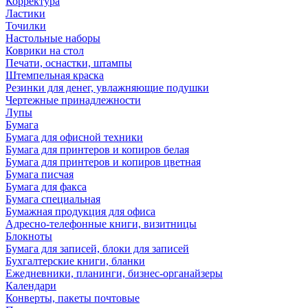
Корректура
Ластики
Точилки
Настольные наборы
Коврики на стол
Печати, оснастки, штампы
Штемпельная краска
Резинки для денег, увлажняющие подушки
Чертежные принадлежности
Лупы
Бумага
Бумага для офисной техники
Бумага для принтеров и копиров белая
Бумага для принтеров и копиров цветная
Бумага писчая
Бумага для факса
Бумага специальная
Бумажная продукция для офиса
Адресно-телефонные книги, визитницы
Блокноты
Бумага для записей, блоки для записей
Бухгалтерские книги, бланки
Ежедневники, планинги, бизнес-органайзеры
Календари
Конверты, пакеты почтовые