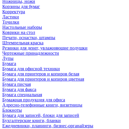
Ножницы, ножи
Корзины для бумаг
Корректура
Ластики
Точилки
Настольные наборы
Коврики на стол
Печати, оснастки, штампы
Штемпельная краска
Резинки для денег, увлажняющие подушки
Чертежные принадлежности
Лупы
Бумага
Бумага для офисной техники
Бумага для принтеров и копиров белая
Бумага для принтеров и копиров цветная
Бумага писчая
Бумага для факса
Бумага специальная
Бумажная продукция для офиса
Адресно-телефонные книги, визитницы
Блокноты
Бумага для записей, блоки для записей
Бухгалтерские книги, бланки
Ежедневники, планинги, бизнес-органайзеры