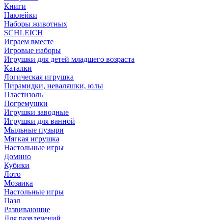
Книги
Наклейки
Наборы животных
SCHLEICH
Играем вместе
Игровые наборы
Игрушки для детей младшего возраста
Каталки
Логическая игрушка
Пирамидки, неваляшки, юлы
Пластизоль
Погремушки
Игрушки заводные
Игрушки для ванной
Мыльные пузыри
Мягкая игрушка
Настольные игры
Домино
Кубики
Лото
Мозаика
Настольные игры
Пазл
Развиваюшие
Для развлечений