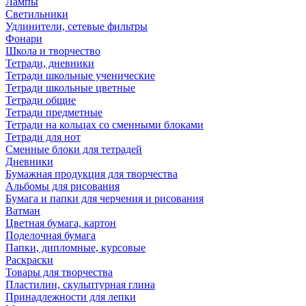
Лампы
Светильники
Удлинители, сетевые фильтры
Фонари
Школа и творчество
Тетради, дневники
Тетради школьные ученические
Тетради школьные цветные
Тетради общие
Тетради предметные
Тетради на кольцах со сменными блоками
Тетради для нот
Сменные блоки для тетрадей
Дневники
Бумажная продукция для творчества
Альбомы для рисования
Бумага и папки для черчения и рисования
Ватман
Цветная бумага, картон
Поделочная бумага
Папки, дипломные, курсовые
Раскраски
Товары для творчества
Пластилин, скульптурная глина
Принадлежности для лепки