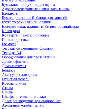
Бумага специальная
Бумажная продукция для офиса
Адресно-телефонные книги, визитницы
Блокноты
Бумага для записей, блоки для записей
Бухгалтерские книги, бланки
Ежедневники, планинги, бизнес-органайзеры
Календари
Конверты, пакеты почтовые
Папки адресные
Грамоты
Тетради со сменными блоками
Тетради А4
Оборудование для презентаций
Доски офисные
Демо-системы
Бейджи
Аксесуары для досок
Офисная мебель
Кресла, стулья
Столы
Сейфы
Шкафы, стенды, стеллажи
Делопроизводство, архивирование
Архивные короба, папки