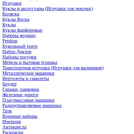
Игрушки
Куклы и аксессуары (Игрушки для девочек)
Коляски
Куклы Весна
Куклы
Куклы фарфоровые
Наборы модниц
Petshop
Кукольный театр
Набор Доктор
Наборы посудки
Мебель и бытовая техника
Транспортная игрушка (Игрушки для мальчиков)
Металлические машинки
Вертолеты и самолеты
Брудер
Гаражи, парковки
Железные дороги
Пластмассовые машинки
Радиоуправляемые машинки
Трэк
Военные наборы
Инерция
Автокресла
Раскраски