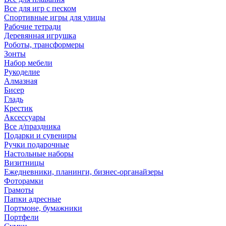
Все для игр с песком
Спортивные игры для улицы
Рабочие тетради
Деревянная игрушка
Роботы, трансформеры
Зонты
Набор мебели
Рукоделие
Алмазная
Бисер
Гладь
Крестик
Аксессуары
Все д/праздника
Подарки и сувениры
Ручки подарочные
Настольные наборы
Визитницы
Ежедневники, планинги, бизнес-органайзеры
Фоторамки
Грамоты
Папки адресные
Портмоне, бумажники
Портфели