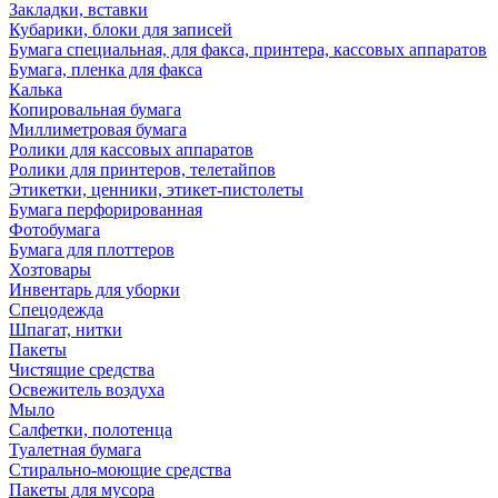
Закладки, вставки
Кубарики, блоки для записей
Бумага специальная, для факса, принтера, кассовых аппаратов
Бумага, пленка для факса
Калька
Копировальная бумага
Миллиметровая бумага
Ролики для кассовых аппаратов
Ролики для принтеров, телетайпов
Этикетки, ценники, этикет-пистолеты
Бумага перфорированная
Фотобумага
Бумага для плоттеров
Хозтовары
Инвентарь для уборки
Спецодежда
Шпагат, нитки
Пакеты
Чистящие средства
Освежитель воздуха
Мыло
Салфетки, полотенца
Туалетная бумага
Стирально-моющие средства
Пакеты для мусора