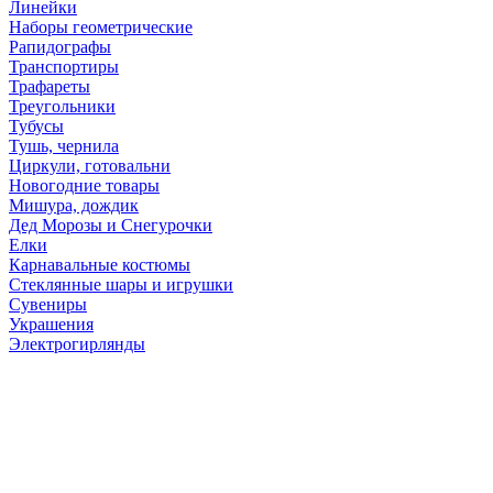
Линейки
Наборы геометрические
Рапидографы
Транспортиры
Трафареты
Треугольники
Тубусы
Тушь, чернила
Циркули, готовальни
Новогодние товары
Мишура, дождик
Дед Морозы и Снегурочки
Елки
Карнавальные костюмы
Стеклянные шары и игрушки
Сувениры
Украшения
Электрогирлянды