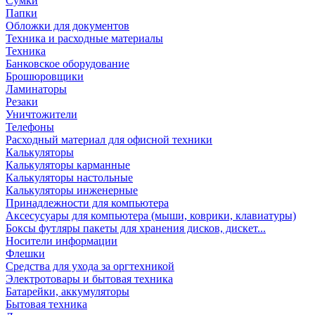
Сумки
Папки
Обложки для документов
Техника и расходные материалы
Техника
Банковское оборудование
Брошюровщики
Ламинаторы
Резаки
Уничтожители
Телефоны
Расходный материал для офисной техники
Калькуляторы
Калькуляторы карманные
Калькуляторы настольные
Калькуляторы инженерные
Принадлежности для компьютера
Аксесусуары для компьютера (мыши, коврики, клавиатуры)
Боксы футляры пакеты для хранения дисков, дискет...
Носители информации
Флешки
Средства для ухода за оргтехникой
Электротовары и бытовая техника
Батарейки, аккумуляторы
Бытовая техника