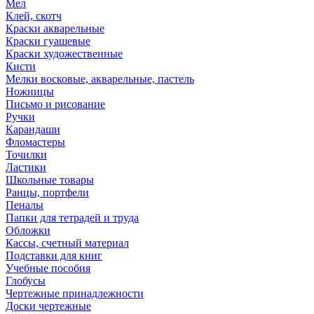
Мел
Клей, скотч
Краски акварельные
Краски гуашевые
Краски художественные
Кисти
Мелки восковые, акварельные, пастель
Ножницы
Письмо и рисование
Ручки
Карандаши
Фломастеры
Точилки
Ластики
Школьные товары
Ранцы, портфели
Пеналы
Папки для тетрадей и труда
Обложки
Кассы, счетный материал
Подставки для книг
Учебные пособия
Глобусы
Чертежные принадлежности
Доски чертежные