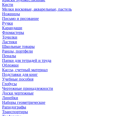
Кисти
Мелки восковые, акварельные, пастель
Ножницы
Письмо и рисование
Ручки
Карандаши
Фломастеры
Точилки
Ластики
Школьные товары
Ранцы, портфели
Пеналы
Папки для тетрадей и труда
Обложки
Кассы, счетный материал
Подставки для книг
Учебные пособия
Глобусы
Чертежные принадлежности
Доски чертежные
Линейки
Наборы геометрические
Рапидографы
Транспортиры