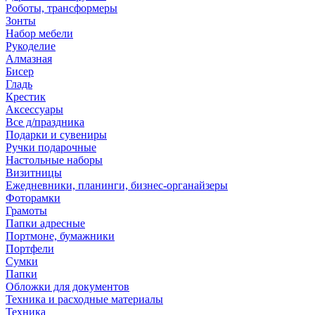
Роботы, трансформеры
Зонты
Набор мебели
Рукоделие
Алмазная
Бисер
Гладь
Крестик
Аксессуары
Все д/праздника
Подарки и сувениры
Ручки подарочные
Настольные наборы
Визитницы
Ежедневники, планинги, бизнес-органайзеры
Фоторамки
Грамоты
Папки адресные
Портмоне, бумажники
Портфели
Сумки
Папки
Обложки для документов
Техника и расходные материалы
Техника