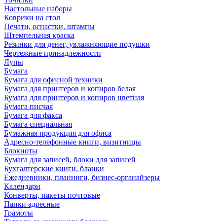
Настольные наборы
Коврики на стол
Печати, оснастки, штампы
Штемпельная краска
Резинки для денег, увлажняющие подушки
Чертежные принадлежности
Лупы
Бумага
Бумага для офисной техники
Бумага для принтеров и копиров белая
Бумага для принтеров и копиров цветная
Бумага писчая
Бумага для факса
Бумага специальная
Бумажная продукция для офиса
Адресно-телефонные книги, визитницы
Блокноты
Бумага для записей, блоки для записей
Бухгалтерские книги, бланки
Ежедневники, планинги, бизнес-органайзеры
Календари
Конверты, пакеты почтовые
Папки адресные
Грамоты