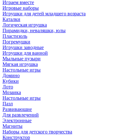
Играем вместе
Игровые наборы
Игрушки для детей младшего возраста
Каталки
Логическая игрушка
Пирамидки, неваляшки, юлы
Пластизоль
Погремушки
Игрушки заводные
Игрушки для ванной
Мыльные пузыри
Мягкая игрушка
Настольные игры
Домино
Кубики
Лото
Мозаика
Настольные игры
Пазл
Развиваюшие
Для развлечений
Электронные
Магниты
Наборы для детского творчества
Конструктор