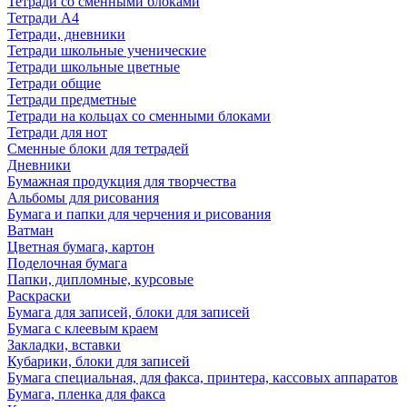
Тетради со сменными блоками
Тетради А4
Тетради, дневники
Тетради школьные ученические
Тетради школьные цветные
Тетради общие
Тетради предметные
Тетради на кольцах со сменными блоками
Тетради для нот
Сменные блоки для тетрадей
Дневники
Бумажная продукция для творчества
Альбомы для рисования
Бумага и папки для черчения и рисования
Ватман
Цветная бумага, картон
Поделочная бумага
Папки, дипломные, курсовые
Раскраски
Бумага для записей, блоки для записей
Бумага с клеевым краем
Закладки, вставки
Кубарики, блоки для записей
Бумага специальная, для факса, принтера, кассовых аппаратов
Бумага, пленка для факса