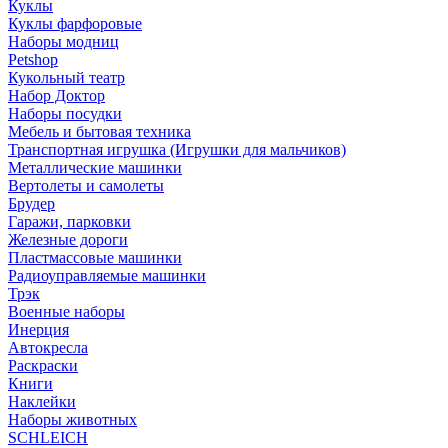
Куклы
Куклы фарфоровые
Наборы модниц
Petshop
Кукольный театр
Набор Доктор
Наборы посудки
Мебель и бытовая техника
Транспортная игрушка (Игрушки для мальчиков)
Металлические машинки
Вертолеты и самолеты
Брудер
Гаражи, парковки
Железные дороги
Пластмассовые машинки
Радиоуправляемые машинки
Трэк
Военные наборы
Инерция
Автокресла
Раскраски
Книги
Наклейки
Наборы животных
SCHLEICH