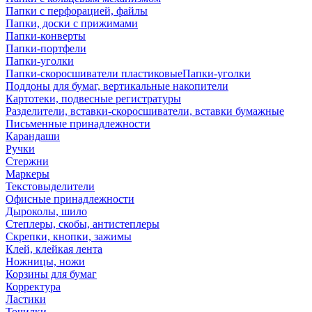
Папки с перфорацией, файлы
Папки, доски с прижимами
Папки-конверты
Папки-портфели
Папки-уголки
Папки-скоросшиватели пластиковыеПапки-уголки
Поддоны для бумаг, вертикальные накопители
Картотеки, подвесные регистратуры
Разделители, вставки-скоросшиватели, вставки бумажные
Письменные принадлежности
Карандаши
Ручки
Стержни
Маркеры
Текстовыделители
Офисные принадлежности
Дыроколы, шило
Степлеры, скобы, антистеплеры
Скрепки, кнопки, зажимы
Клей, клейкая лента
Ножницы, ножи
Корзины для бумаг
Корректура
Ластики
Точилки