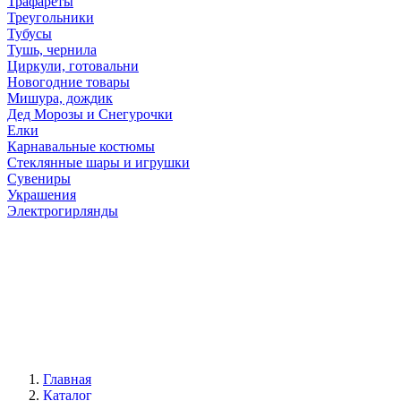
Трафареты
Треугольники
Тубусы
Тушь, чернила
Циркули, готовальни
Новогодние товары
Мишура, дождик
Дед Морозы и Снегурочки
Елки
Карнавальные костюмы
Стеклянные шары и игрушки
Сувениры
Украшения
Электрогирлянды
Главная
Каталог