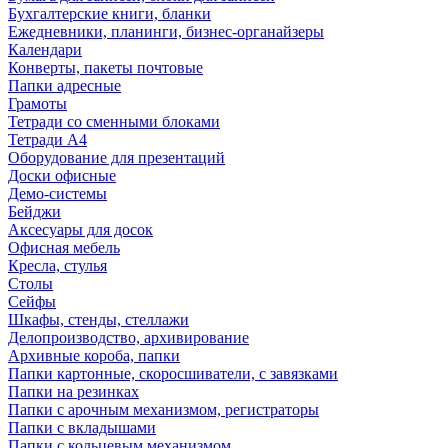
Бухгалтерские книги, бланки
Ежедневники, планинги, бизнес-органайзеры
Календари
Конверты, пакеты почтовые
Папки адресные
Грамоты
Тетради со сменными блоками
Тетради А4
Оборудование для презентаций
Доски офисные
Демо-системы
Бейджи
Аксесуары для досок
Офисная мебель
Кресла, стулья
Столы
Сейфы
Шкафы, стенды, стеллажи
Делопроизводство, архивирование
Архивные короба, папки
Папки картонные, скоросшиватели, с завязками
Папки на резинках
Папки с арочным механизмом, регистраторы
Папки с вкладышами
Папки с кольцевым механизмом