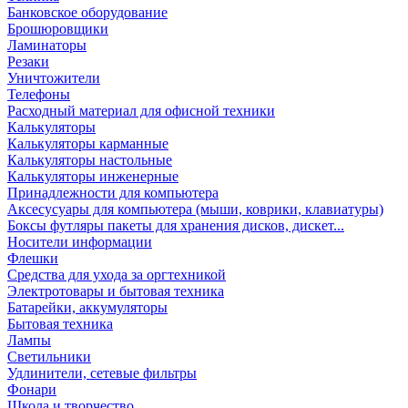
Банковское оборудование
Брошюровщики
Ламинаторы
Резаки
Уничтожители
Телефоны
Расходный материал для офисной техники
Калькуляторы
Калькуляторы карманные
Калькуляторы настольные
Калькуляторы инженерные
Принадлежности для компьютера
Аксесусуары для компьютера (мыши, коврики, клавиатуры)
Боксы футляры пакеты для хранения дисков, дискет...
Носители информации
Флешки
Средства для ухода за оргтехникой
Электротовары и бытовая техника
Батарейки, аккумуляторы
Бытовая техника
Лампы
Светильники
Удлинители, сетевые фильтры
Фонари
Школа и творчество