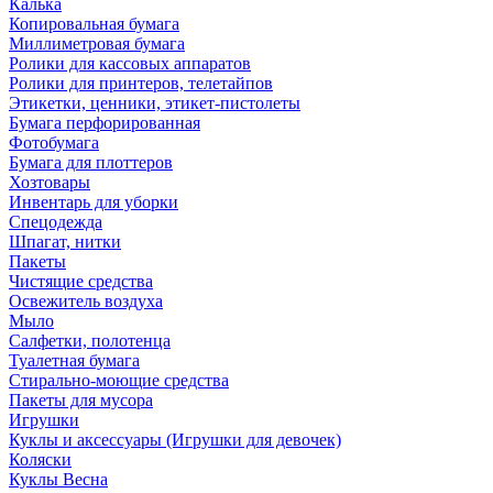
Калька
Копировальная бумага
Миллиметровая бумага
Ролики для кассовых аппаратов
Ролики для принтеров, телетайпов
Этикетки, ценники, этикет-пистолеты
Бумага перфорированная
Фотобумага
Бумага для плоттеров
Хозтовары
Инвентарь для уборки
Спецодежда
Шпагат, нитки
Пакеты
Чистящие средства
Освежитель воздуха
Мыло
Салфетки, полотенца
Туалетная бумага
Стирально-моющие средства
Пакеты для мусора
Игрушки
Куклы и аксессуары (Игрушки для девочек)
Коляски
Куклы Весна